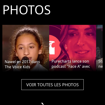
PHOTOS
Purecharts lance son
Sta
Nawel en 2017 dans
podcast "Face A" avec
ne 
The Voice Kids
Jenifer
par
rév
sur
VOIR TOUTES LES PHOTOS