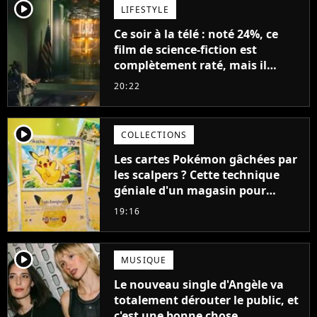
player2
LIFESTYLE
Ce soir à la télé : noté 24%, ce
film de science-fiction est
complètement raté, mais il
aurait pu être encore pire à
20:22
cause de son acteur
player2
COLLECTIONS
Les cartes Pokémon gâchées par
les scalpers ? Cette technique
géniale d'un magasin pour
ruiner les revendeurs
19:16
player2
MUSIQUE
Le nouveau single d'Angèle va
totalement dérouter le public, et
c'est une bonne chose