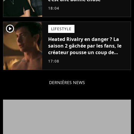
18:04
player2
LIFESTYLE
Heated Rivalry en danger ? La
saison 2 gâchée par les fans, le
créateur pousse un coup de
gueule
17:08
DERNIÈRES NEWS