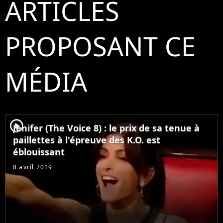
ARTICLES
PROPOSANT CE
MÉDIA
player2
Jenifer (The Voice 8) : le prix de sa tenue à
paillettes à l'épreuve des K.O. est
éblouissant
8 avril 2019