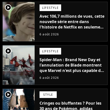
player2
LIFESTYLE
Avec 106,7 millions de vues, cette
nouvelle série entre dans
l'histoire de Netflix en seulement
48 jours
6 août 2026
player2
LIFESTYLE
Spider-Man : Brand New Day et
l'annulation de Blade montrent
que Marvel n'est plus capable de
faire quoi que ce soit de simple
6 août 2026
player2
STYLE
Cringes ou bluffantes ? Pour les
30 ans de Pokémon, adidas