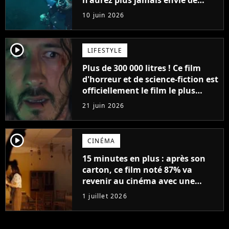
n'aurez plus jamais envie de
vous baigner
10 juin 2026
player2
LIFESTYLE
Plus de 300 000 litres ! Ce film
d'horreur et de science-fiction est
officiellement le film le plus
sanglant de tous les temps
21 juin 2026
player2
CINÉMA
15 minutes en plus : après son
carton, ce film noté 87% va
revenir au cinéma avec une
version plus longue
1 juillet 2026