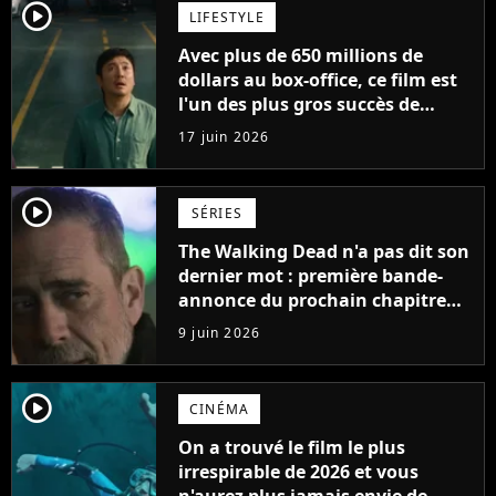
player2
LIFESTYLE
Avec plus de 650 millions de
dollars au box-office, ce film est
l'un des plus gros succès de
2026... et vous ne pourrez
17 juin 2026
probablement jamais le voir en
France
player2
SÉRIES
The Walking Dead n'a pas dit son
dernier mot : première bande-
annonce du prochain chapitre
avec un retour choc
9 juin 2026
player2
CINÉMA
On a trouvé le film le plus
irrespirable de 2026 et vous