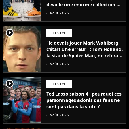
dévoile une énorme collection de
sneakers et je ne sais pas quoi en
6 août 2026
penser
player2
LIFESTYLE
"Je devais jouer Mark Wahlberg,
c'était une erreur" : Tom Holland,
la star de Spider-Man, ne referait
pas ce blockbuster
6 août 2026
player2
LIFESTYLE
Ted Lasso saison 4 : pourquoi ces
personnages adorés des fans ne
sont pas dans la suite ?
6 août 2026