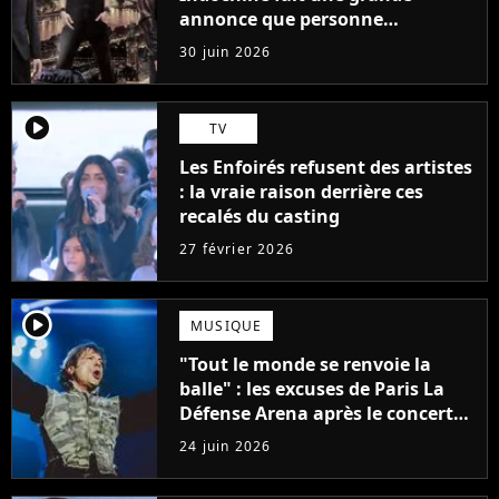
annonce que personne
n'attendait
30 juin 2026
player2
TV
Les Enfoirés refusent des artistes
: la vraie raison derrière ces
recalés du casting
27 février 2026
player2
MUSIQUE
"Tout le monde se renvoie la
balle" : les excuses de Paris La
Défense Arena après le concert
interrompu d'Iron Maiden ne
24 juin 2026
passent pas