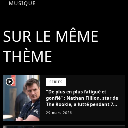
MUSIQUE
SUR LE MÊME
THÈME
player2
SÉRIES
"De plus en plus fatigué et
gonflé" : Nathan Fillion, star de
The Rookie, a lutté pendant 7
ans avec un rôle qui le détruisait
29 mars 2026
de plus en plus