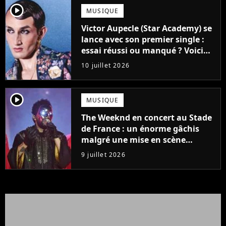
player2
MUSIQUE
Victor Aupecle (Star Academy) se
lance avec son premier single :
essai réussi ou manqué ? Voici
notre avis !
10 juillet 2026
player2
MUSIQUE
The Weeknd en concert au Stade
de France : un énorme gâchis
malgré une mise en scène
colossale
9 juillet 2026