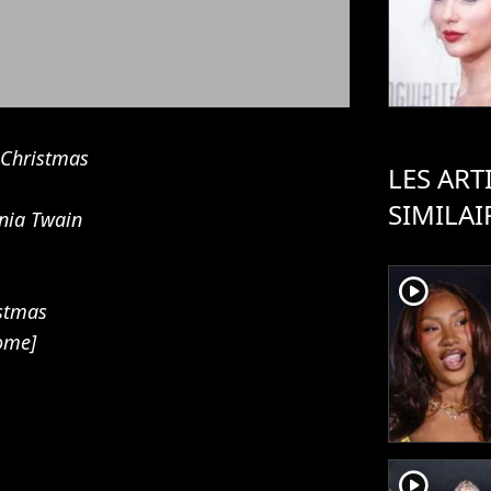
e Christmas
LES ART
SIMILAI
nia Twain
player2
istmas
ome]
player2