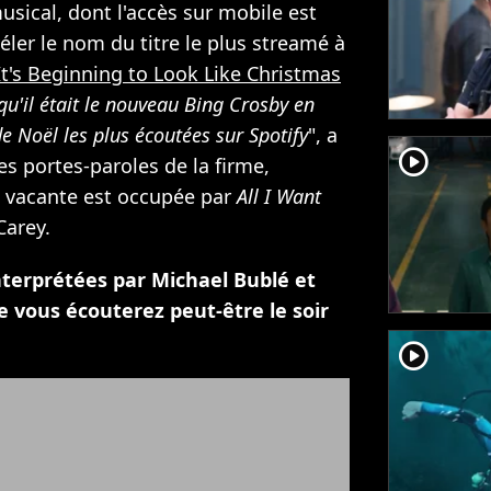
sical, dont l'accès sur mobile est
véler le nom du titre le plus streamé à
It's Beginning to Look Like Christmas
 qu'il était le nouveau Bing Crosby en
 Noël les plus écoutées sur Spotify
", a
player2
es portes-paroles de la firme,
e vacante est occupée par
All I Want
Carey.
nterprétées par Michael Bublé et
e vous écouterez peut-être le soir
player2