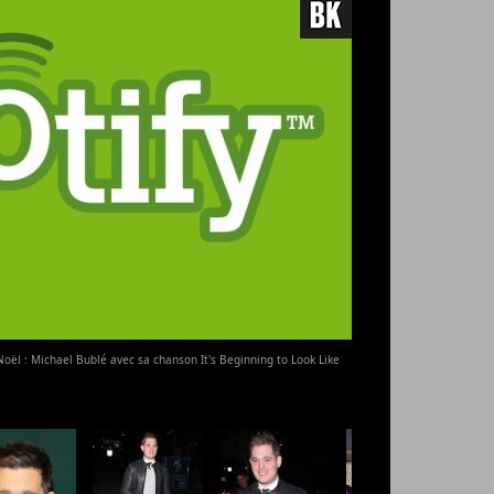
 Noël : Michael Bublé avec sa chanson It's Beginning to Look Like