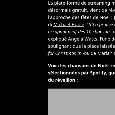
La plate-forme de streaming mu
désormais
gratuit
, vient de ré
l'approche des fêtes de Noël :
de
Michael Bublé
. "
[Il] a prouvé
occupant neuf des 10 chansons de
expliqué Angela Watts, l'une d
soulignant que la place laissé
for Christmas Is You
de Mariah 
Voici les chansons de Noël, i
sélectionnées par Spotify, qu
du réveillon :