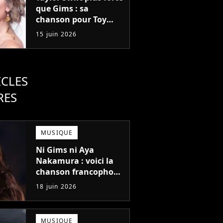
que Gims : sa
chanson pour Toy
Story 5 fait un carton
15 juin 2026
en France, les chiffres
!
ICLES
RES
MUSIQUE
Ni Gims ni Aya
Nakamura : voici la
chanson francophone
la plus écoutée à
18 juin 2026
l'étranger en 2025 !
MUSIQUE