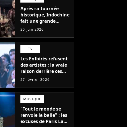
Après sa tournée
historique, Indochine
fait une grande
annonce que
30 juin 2026
personne n'attendait
TV
Les Enfoirés refusent
des artistes : la vraie
raison derrière ces
recalés du casting
27 février 2026
MUSIQUE
"Tout le monde se
renvoie la balle" : les
excuses de Paris La