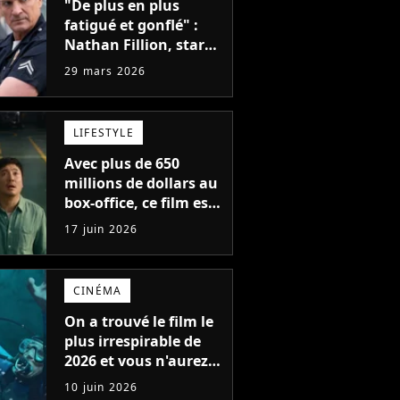
"De plus en plus
fatigué et gonflé" :
Nathan Fillion, star
de The Rookie, a lutté
29 mars 2026
pendant 7 ans avec
un rôle qui le
détruisait de plus en
LIFESTYLE
plus
Avec plus de 650
millions de dollars au
box-office, ce film est
l'un des plus gros
17 juin 2026
succès de 2026... et
vous ne pourrez
probablement jamais
CINÉMA
le voir en France
On a trouvé le film le
plus irrespirable de
2026 et vous n'aurez
plus jamais envie de
10 juin 2026