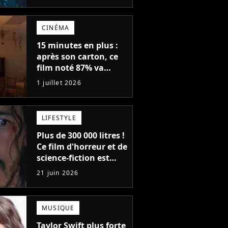
vous baigner
CINÉMA
15 minutes en plus :
après son carton, ce
film noté 87% va
revenir au cinéma
1 juillet 2026
avec une version plus
longue
LIFESTYLE
Plus de 300 000 litres !
Ce film d'horreur et de
science-fiction est
officiellement le film
21 juin 2026
le plus sanglant de
tous les temps
MUSIQUE
Taylor Swift plus forte