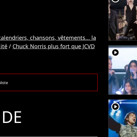
calendriers, chansons, vêtements... la
ité
/
Chuck Norris plus fort que JCVD
player2
liste
player2
 DE