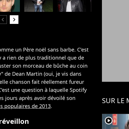
hevron_left
chevron_right
omme un Père noël sans barbe. C'est
y a rien de plus traditionnel que de
guster son morceau de bûche au coin
w" de Dean Martin (oui, je vis dans
elle chanson fait réellement fureur
C'est une question à laquelle Spotify
s jours après avoir dévoilé son
SUR LE
lus populaires de 2013
.
player2
réveillon