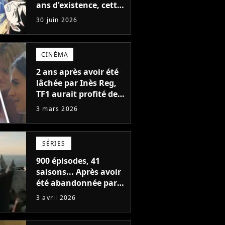
ans d'existence, cette
chaîne télé s'arrête ce
30 juin 2026
30 juin 2026 après
avoir popularisé les
anime en France
CINÉMA
2 ans après avoir été
lâchée par Inès Reg,
TF1 aurait profité de
son nouveau téléfilm
3 mars 2026
pour se venger de la
comédienne
SÉRIES
900 épisodes, 41
saisons... Après avoir
été abandonnée par
Disney, cette série de
3 avril 2026
science-fiction
récupérée par HBO ?