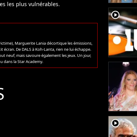
les les plus vulnérables.
player2
victime), Marguerite Lania décortique les émissions,
it écran. De DALS à Koh-Lanta, rien ne lui échappe.
out neuf, mais savoure également les jeux. Un jour,
ou dans la Star Academy.
S
player2