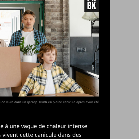
s de vivre dans un garage 10m& en pleine canicule après avoir été
ie à une vague de chaleur intense
 vivent cette canicule dans des