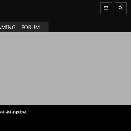
newsletter
search
AMING
FORUM
voir été expulsés