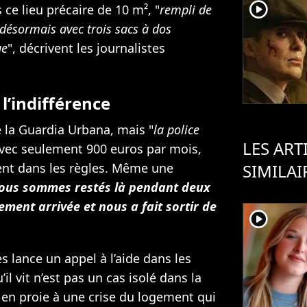
player2
 ce lieu précaire de 10 m², "
rempli de
 désormais avec trois sacs à dos
ue
", décrivent les journalistes
 l’indifférence
e la Guardia Urbana, mais "
la police
LES ART
Avec seulement 900 euros par mois,
ent dans les règles. Même une
SIMILAI
ous sommes restés là pendant deux
ement arrivée et nous a fait sortir de
player2
s lance un appel à l’aide dans les
’il vit n’est pas un cas isolé dans la
, en proie à une crise du logement qui