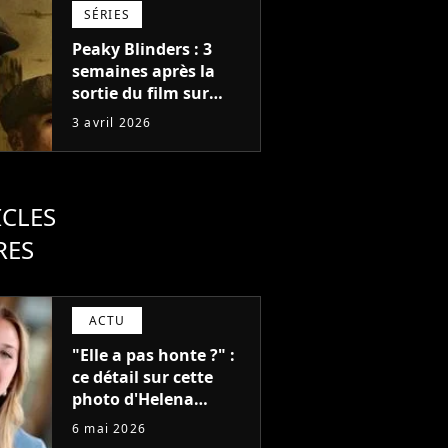
SÉRIES
Peaky Blinders : 3
semaines après la
sortie du film sur
Netflix, la suite située
3 avril 2026
10 ans après se
dévoile déjà (et il y a
un gros changement)
ICLES
RES
ACTU
"Elle a pas honte ?" :
ce détail sur cette
photo d'Helena
partagée par Pierre
6 mai 2026
Garnier lui vaut des