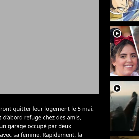
player2
player2
evront quitter leur logement le 5 mai.
t d’abord refuge chez des amis,
 un garage occupé par deux
is avec sa femme. Rapidement, la