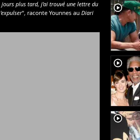
jours plus tard, j’ai trouvé une lettre du
player2
m’expulser
", raconte Younnes au
Diari
player2
player2