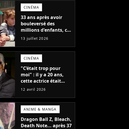
CINÉMA
33 ans après avoir
bouleversé des
millions d'enfants, ce
film culte des années
13 juillet 2026
90 (aux coulisses
tragiques) va avoir un
remake
CINÉMA
"C’était trop pour
moi" : il y a 20 ans,
cette actrice était
sous le choc après
12 avril 2026
avoir travaillé avec
Morgan Freeman
ANIME & MANGA
Dragon Ball Z, Bleach,
Death Note... après 37