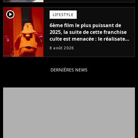
player2
LIFESTYLE
6ème film le plus puissant de
2025, la suite de cette franchise
culte est menacée : le réalisateur
claque la porte pour "différends
8 août 2026
créatifs"
DERNIÈRES NEWS