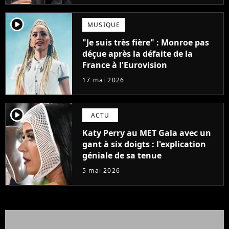
player2
MUSIQUE
"Je suis très fière" : Monroe pas
déçue après la défaite de la
France à l'Eurovision
17 mai 2026
player2
ACTU
Katy Perry au MET Gala avec un
gant à six doigts : l'explication
géniale de sa tenue
5 mai 2026