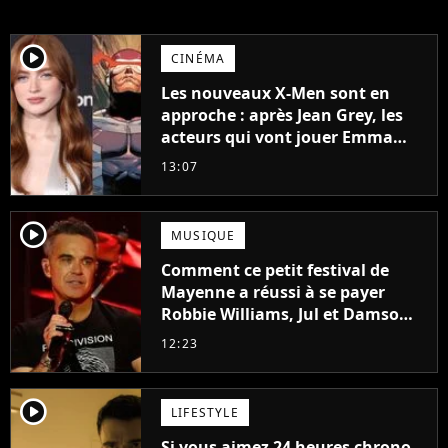
player2
CINÉMA
Les nouveaux X-Men sont en
approche : après Jean Grey, les
acteurs qui vont jouer Emma
Frost et Cyclope trouvés !
13:07
player2
MUSIQUE
Comment ce petit festival de
Mayenne a réussi à se payer
Robbie Williams, Jul et Damso
cette année ?
12:23
player2
LIFESTYLE
Si vous aimez 24 heures chrono,