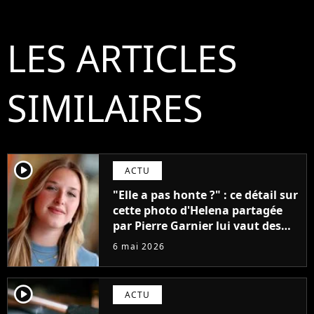
LES ARTICLES
SIMILAIRES
player2
ACTU
"Elle a pas honte ?" : ce détail sur
cette photo d'Helena partagée
par Pierre Garnier lui vaut des
moqueries injustes
6 mai 2026
player2
ACTU