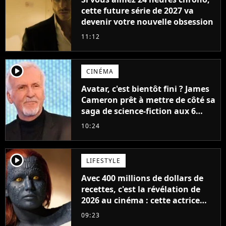
cette future série de 2027 va
devenir votre nouvelle obsession
11:12
player2
CINÉMA
Avatar, c'est bientôt fini ? James
Cameron prêt à mettre de côté sa
saga de science-fiction aux 6
milliards de recettes
10:24
player2
LIFESTYLE
Avec 400 millions de dollars de
recettes, c'est la révélation de
2026 au cinéma : cette actrice
adorée prête à remplacer
09:23
Jennifer Lawrence chez Marvel