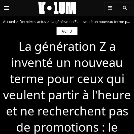
menu
newsletter
search
Accueil
Dernières actus
La génération Z a inventé un nouveau terme pour ceux qui veulent partir à l'heure et ne recherchent pas de promotions : le minimalisme professionnel
ACTU
La génération Z a
inventé un nouveau
terme pour ceux qui
veulent partir à l'heure
et ne recherchent pas
de promotions : le