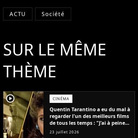
ACTU
Société
SUR LE MÊME
THÈME
player2
CINÉMA
Quentin Tarantino a eu du mal à
regarder l'un des meilleurs films
de tous les temps : "J'ai à peine
réussi à aller jusqu'au générique
23 juillet 2026
de fin"