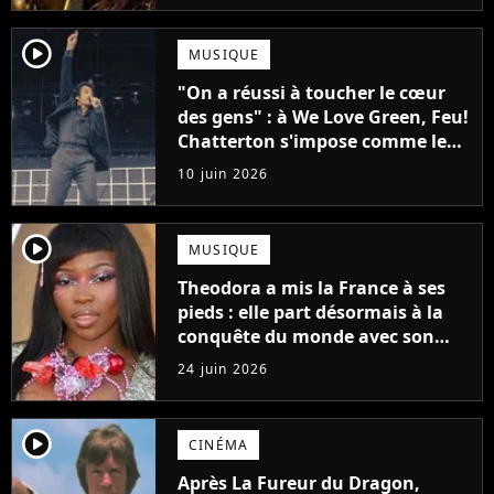
player2
MUSIQUE
"On a réussi à toucher le cœur
des gens" : à We Love Green, Feu!
Chatterton s'impose comme le
groupe rock français de sa
10 juin 2026
génération
player2
MUSIQUE
Theodora a mis la France à ses
pieds : elle part désormais à la
conquête du monde avec son
premier gros feat international
24 juin 2026
player2
CINÉMA
Après La Fureur du Dragon,