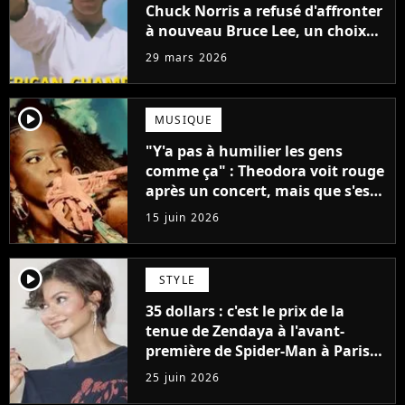
Chuck Norris a refusé d'affronter
à nouveau Bruce Lee, un choix
qui a façonné sa légende
29 mars 2026
player2
MUSIQUE
"Y'a pas à humilier les gens
comme ça" : Theodora voit rouge
après un concert, mais que s'est-
il passé ?
15 juin 2026
player2
STYLE
35 dollars : c'est le prix de la
tenue de Zendaya à l'avant-
première de Spider-Man à Paris,
"Le style n'a pas besoin de coûter
25 juin 2026
une fortune"