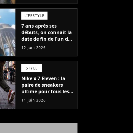
LIFESTYLE
7 ans après ses
débuts, on connait la
date de fin de l'un des
meilleurs anime des
12 juin 2026
années 2020
STYLE
Nike x 7-Eleven : la
paire de sneakers
ultime pour tous les
fans du Japon
11 juin 2026