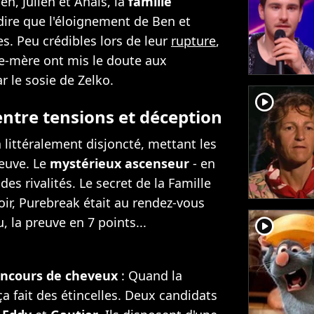
en, Julien et Anaïs, la
famille
 dire que l'éloignement de Ben et
s. Peu crédibles lors de leur
rupture
,
elle-mère ont mis le doute aux
r le sosie de Zelko.
player2
entre tensions et déception
a littéralement disjoncté, mettant les
reuve. Le
mystérieux ascenseur
- en
des rivalités. Le secret de la Famille
oir, Purebreak était au rendez-vous
, la preuve en 7 points...
player2
oncours de cheveux
: Quand la
a fait des étincelles. Deux candidats