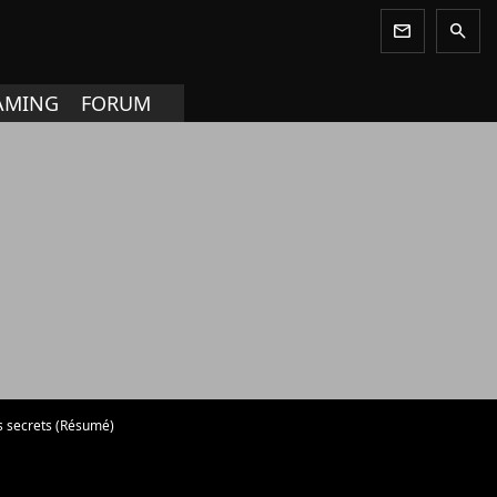
newsletter
search
AMING
FORUM
es secrets (Résumé)