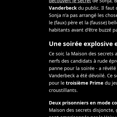
découvert le secret
de Sonja, B
Vanderbeck
du public. Il faut
Sonja n'a pas arrangé les chose
le (faux) père et la (fausse) b
habitants avant d'être buzzé pa
Une soirée explosive 
Ce soir, la Maison des secrets 
nerfs des candidats à rude ép
panne pour la soirée - a révélé 
Vanderbeck a été dévoilé. Ce s
pour le
troisième Prime
du jeu
croustillants.
Deux prisonniers en mode c
Maison des secrets disjoncte, ç