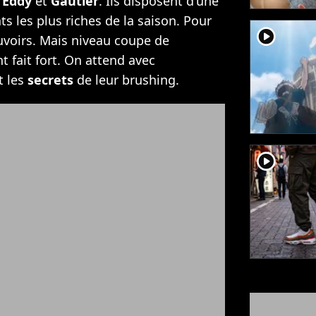
:
Eddy
et
Gautier
. Ils disposent d'une
s les plus riches de la saison. Pour
player2
pouvoirs. Mais niveau coupe de
t fait fort. On attend avec
t les
secrets
de leur brushing.
player2