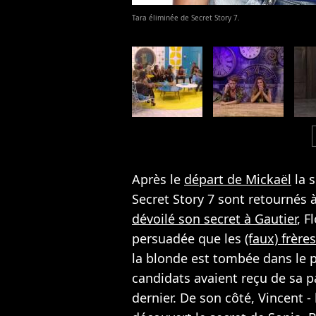
Tara éliminée de Secret Story 7.
c
Après le
départ de Mickaël
la 
Secret Story 7 sont retournés à
dévoilé son secret à Gautier
, F
persuadée que les
(faux) frère
la blonde est tombée dans le p
candidats avaient reçu de sa p
dernier. De son côté, Vincent -