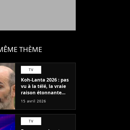
 MÊME THÈME
TV
Koh-Lanta 2026 : pas
vu à la télé, la vraie
raison étonnante
pour laquelle
15 avril 2026
Jonathan était déçu
d'être éliminé
TV