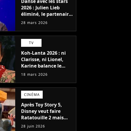
Danse avec les stars
2026 : Julien Lieb
éliminé, le partenaire
d'Elsa Bois déçu, "J'ai
28 mars 2026
le seum"
TV
Koh-Lanta 2026 : ni
Clarisse, ni Lionel,
Karine balance le
candidat qui aurait
18 mars 2026
dû être éliminé à sa
place, "Le plus faible"
CINÉMA
Après Toy Story 5,
Disney veut faire
Ratatouille 2 mais
son réalisateur s'y
28 juin 2026
oppose fermement