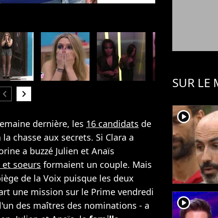
SUR LE
hevron_left
chevron_right
player2
semaine dernière, les
16 candidats
de
 la chasse aux secrets. Si Clara a
lorine a buzzé Julien et Anaïs
s et soeurs
formaient un couple. Mais
iège de la Voix puisque les deux
art une mission sur le Prime vendredi
player2
 l'un des maîtres des nominations - a