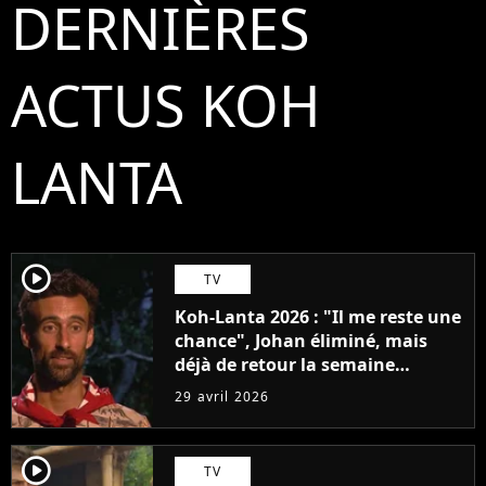
DERNIÈRES
ACTUS KOH
LANTA
player2
TV
Koh-Lanta 2026 : "Il me reste une
chance", Johan éliminé, mais
déjà de retour la semaine
prochaine ?
29 avril 2026
player2
TV