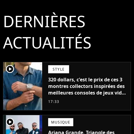
DERNIÈRES
ACTUALITÉS
player2
STYLE
320 dollars, c'est le prix de ces 3
montres collectors inspirées des
meilleures consoles de jeux vidéo
des années 90
17:33
player2
MUSIQUE
Ariana Grande, Triangle des