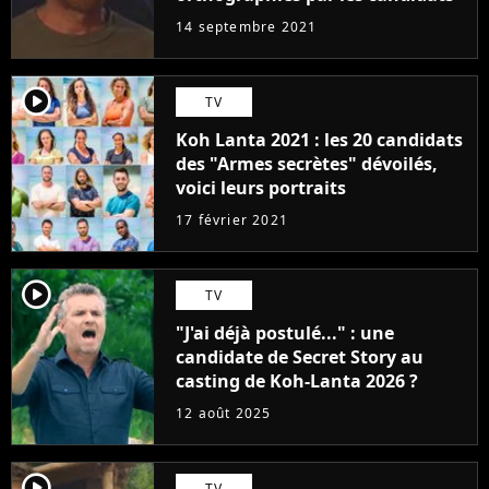
14 septembre 2021
player2
TV
Koh Lanta 2021 : les 20 candidats
des "Armes secrètes" dévoilés,
voici leurs portraits
17 février 2021
player2
TV
"J'ai déjà postulé..." : une
candidate de Secret Story au
casting de Koh-Lanta 2026 ?
12 août 2025
player2
TV