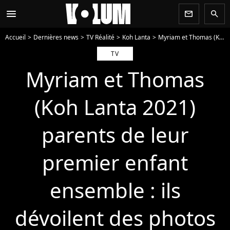
menu
newsletter
search
Accueil
Dernières news
TV Réalité
Koh Lanta
Myriam et Thomas (Koh Lanta 2021) parents de leur premier enfant ensemble : ils dévoilent des photos du bébé
TV
Myriam et Thomas
(Koh Lanta 2021)
parents de leur
premier enfant
ensemble : ils
dévoilent des photos