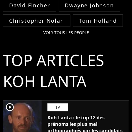
David Fincher
Dwayne Johnson
Christopher Nolan
Tom Holland
VOIR TOUS LES PEOPLE
TOP ARTICLES
KOH LANTA
player2
TV
Koh Lanta : le top 12 des
prénoms les plus mal
orthographiés par les candidats