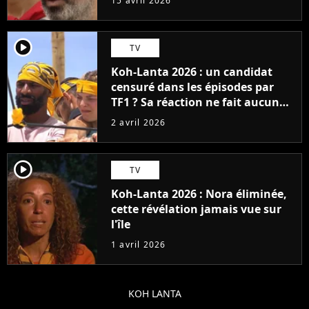
15 avril 2026
player2
TV
Koh-Lanta 2026 : un candidat
censuré dans les épisodes par
TF1 ? Sa réaction ne fait aucun
doute, "On m'a tellement moins
2 avril 2026
vu"
player2
TV
Koh-Lanta 2026 : Nora éliminée,
cette révélation jamais vue sur
l'île
1 avril 2026
KOH LANTA