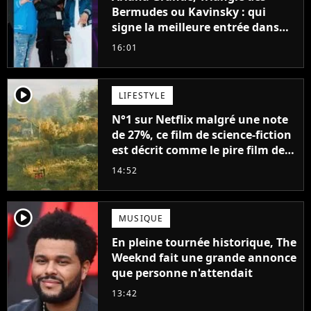
Bermudes ou Kavinsky : qui
signe la meilleure entrée dans
les charts français cette semaine
16:01
?
player2
LIFESTYLE
N°1 sur Netflix malgré une note
de 27%, ce film de science-fiction
est décrit comme le pire film de
l'été 2026
14:52
player2
MUSIQUE
En pleine tournée historique, The
Weeknd fait une grande annonce
que personne n'attendait
13:42