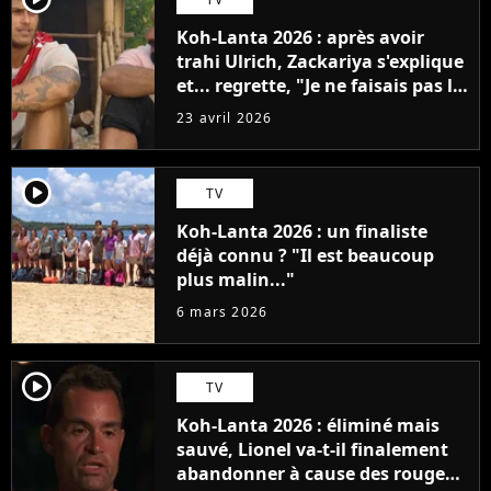
Koh-Lanta 2026 : après avoir
trahi Ulrich, Zackariya s'explique
et... regrette, "Je ne faisais pas le
malin"
23 avril 2026
player2
TV
Koh-Lanta 2026 : un finaliste
déjà connu ? "Il est beaucoup
plus malin..."
6 mars 2026
player2
TV
Koh-Lanta 2026 : éliminé mais
sauvé, Lionel va-t-il finalement
abandonner à cause des rouges ?