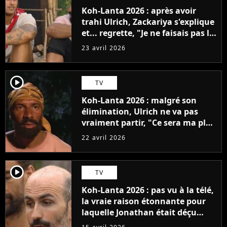
Koh-Lanta 2026 : après avoir
trahi Ulrich, Zackariya s'explique
et... regrette, "Je ne faisais pas le
malin"
23 avril 2026
player2
TV
Koh-Lanta 2026 : malgré son
élimination, Ulrich ne va pas
vraiment partir, "Ce sera ma plus
grande fierté"
22 avril 2026
player2
TV
Koh-Lanta 2026 : pas vu à la télé,
la vraie raison étonnante pour
laquelle Jonathan était déçu
d'être éliminé