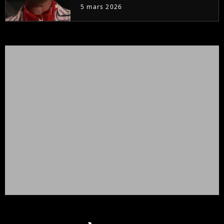
"J'ai souffert"
5 mars 2026