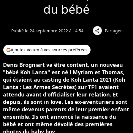
du bébé
Publié le 24 septembre 2022 à 14:54
Partager
share
Ajoutez Volum à vos sources préférées
Denis Brogniart va être content, un nouveau
"bébé Koh Lanta" est né ! Myriam et Thomas,
qui étaient au casting de Koh Lanta 2021 (Koh
Lanta : Les Armes Secrètes) sur TF1 avaient
attendu avant d'officialiser leur relation. Et
depuis, ils sont in love. Les ex-aventuriers sont
même devenus parents de leur premier enfant
ensemble. Ils ont annoncé la naissance du
bébé et ont même dévoilé des premières
photos du baby boy.