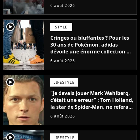
faire quoi que ce soit de simple
6 août 2026
player2
STYLE
Cringes ou bluffantes ? Pour les
30 ans de Pokémon, adidas
dévoile une énorme collection de
sneakers et je ne sais pas quoi en
6 août 2026
penser
player2
LIFESTYLE
"Je devais jouer Mark Wahlberg,
c'était une erreur" : Tom Holland,
la star de Spider-Man, ne referait
pas ce blockbuster
6 août 2026
player2
LIFESTYLE