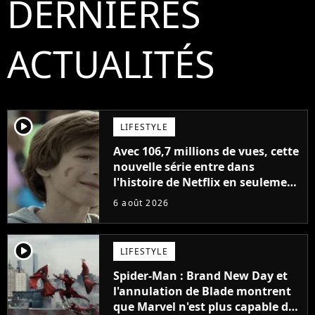
DERNIÈRES
ACTUALITÉS
player2
LIFESTYLE
Avec 106,7 millions de vues, cette
nouvelle série entre dans
l'histoire de Netflix en seulement
48 jours
6 août 2026
player2
LIFESTYLE
Spider-Man : Brand New Day et
l'annulation de Blade montrent
que Marvel n'est plus capable de