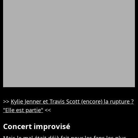
>>
Kylie Jenner et Travis Scott (encore) la rupture ?
"Elle est partie"
<<
Concert improvisé