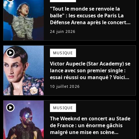
"Tout le monde se renvoie la
balle" : les excuses de Paris La
Défense Arena après le concert
interrompu d'Iron Maiden ne
24 juin 2026
passent pas
player2
MUSIQUE
Victor Aupecle (Star Academy) se
lance avec son premier single :
essai réussi ou manqué ? Voici
notre avis !
10 juillet 2026
player2
MUSIQUE
The Weeknd en concert au Stade
de France : un énorme gâchis
malgré une mise en scène