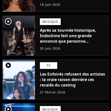
18 juin 2026
player2
MUSIQUE
Après sa tournée historique,
Indochine fait une grande
annonce que personne
n'attendait
30 juin 2026
player2
TV
Les Enfoirés refusent des artistes
: la vraie raison derrière ces
recalés du casting
27 février 2026
player2
MUSIQUE