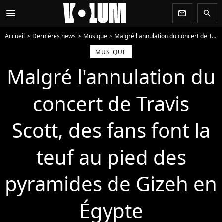
menu
newsletter
search
Accueil
Dernières news
Musique
Malgré l'annulation du concert de Travis Scott, des fans font la teuf au pied des pyramides de Gizeh en Égypte
MUSIQUE
Malgré l'annulation du
concert de Travis
Scott, des fans font la
teuf au pied des
pyramides de Gizeh en
Égypte