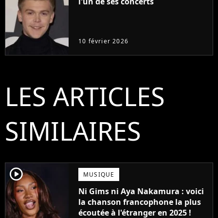
l'un de ses concerts
10 février 2026
LES ARTICLES
SIMILAIRES
player2
MUSIQUE
Ni Gims ni Aya Nakamura : voici
la chanson francophone la plus
écoutée à l'étranger en 2025 !