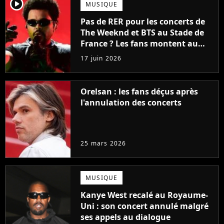
player2
MUSIQUE
Pas de RER pour les concerts de
The Weeknd et BTS au Stade de
France ? Les fans montent au
créneau et font plier la RATP
17 juin 2026
Orelsan : les fans déçus après
l'annulation des concerts
25 mars 2026
MUSIQUE
Kanye West recalé au Royaume-
Uni : son concert annulé malgré
ses appels au dialogue