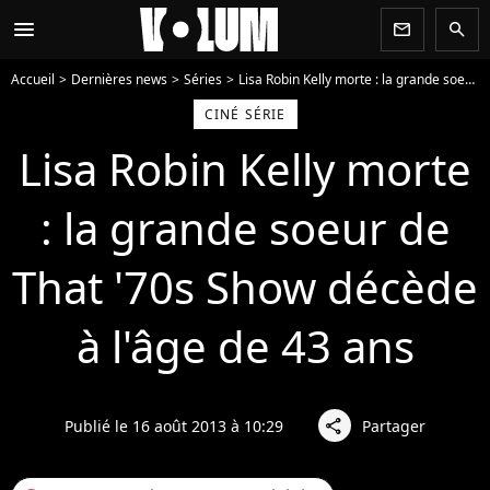
menu
newsletter
search
Accueil
Dernières news
Séries
Lisa Robin Kelly morte : la grande soeur de That '70s Show décède à l'âge de 43 ans
CINÉ SÉRIE
Lisa Robin Kelly morte
: la grande soeur de
That '70s Show décède
à l'âge de 43 ans
Publié le 16 août 2013 à 10:29
Partager
share