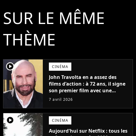
SUR LE MÊME
THÈME
player2
CINÉMA
John Travolta en a assez des
films d'action : à 72 ans, il signe
son premier film avec une
histoire écrite il y a 30 ans
7 avril 2026
player2
CINÉMA
Aujourd'hui sur Netflix : tous les