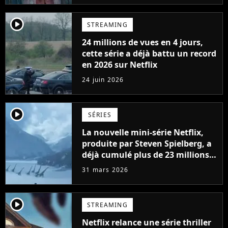
player2
STREAMING
24 millions de vues en 4 jours,
cette série a déjà battu un record
en 2026 sur Netflix
24 juin 2026
player2
SÉRIES
La nouvelle mini-série Netflix,
produite par Steven Spielberg, a
déjà cumulé plus de 23 millions
de vues
31 mars 2026
player2
STREAMING
Netflix relance une série thriller