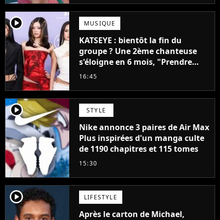
player2
MUSIQUE
KATSEYE : bientôt la fin du
groupe ? Une 2ème chanteuse
s'éloigne en 6 mois, "Prendre
cette décision n’a pas été facile"
16:45
player2
STYLE
Nike annonce 3 paires de Air Max
Plus inspirées d'un manga culte
de 1190 chapitres et 115 tomes
15:30
player2
LIFESTYLE
Après le carton de Michael,