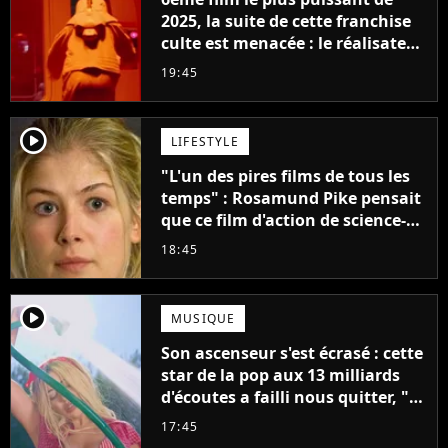
2025, la suite de cette franchise
culte est menacée : le réalisateur
claque la porte pour "différends
19:45
créatifs"
player2
LIFESTYLE
"L'un des pires films de tous les
temps" : Rosamund Pike pensait
que ce film d'action de science-
fiction avec Dwayne Johnson
18:45
mettrait fin à sa carrière
player2
MUSIQUE
Son ascenseur s'est écrasé : cette
star de la pop aux 13 milliards
d'écoutes a failli nous quitter, "Je
pensais ne plus jamais chanter"
17:45