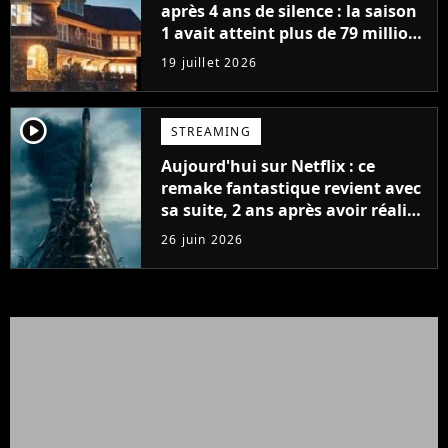
après 4 ans de silence : la saison
1 avait atteint plus de 79 millions
de vues
19 juillet 2026
player2
STREAMING
Aujourd'hui sur Netflix : ce
remake fantastique revient avec
sa suite, 2 ans après avoir réalisé
60 millions de vues et régné 6
26 juin 2026
semaines dans le Top 10