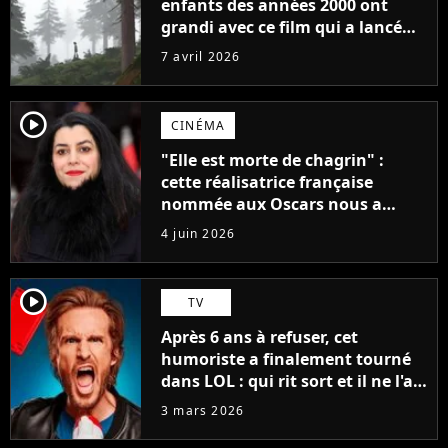
enfants des années 2000 ont
grandi avec ce film qui a lancé
l'une des plus grandes sagas
7 avril 2026
d'animation il y a 16 ans
player2
CINÉMA
"Elle est morte de chagrin" :
cette réalisatrice française
nommée aux Oscars nous a
quittés à 56 ans seulement
4 juin 2026
player2
TV
Après 6 ans à refuser, cet
humoriste a finalement tourné
dans LOL : qui rit sort et il ne l'a
pas fait pour l'argent, "J'ai
3 mars 2026
toujours dit..."