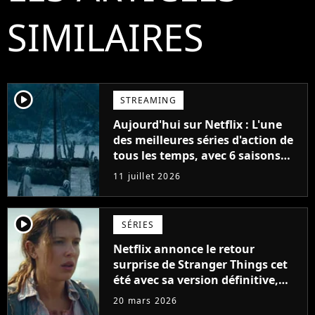
SIMILAIRES
player2
STREAMING
Aujourd'hui sur Netflix : L'une
des meilleures séries d'action de
tous les temps, avec 6 saisons
parfaites
11 juillet 2026
player2
SÉRIES
Netflix annonce le retour
surprise de Stranger Things cet
été avec sa version définitive,
une décision historique
20 mars 2026