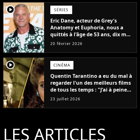
player2
SÉRIES
Eric Dane, acteur de Grey's
Anatomy et Euphoria, nous a
quittés à l'âge de 53 ans, dix mois
après avoir annoncé son
20 février 2026
diagnostic
player2
CINÉMA
Quentin Tarantino a eu du mal à
regarder l'un des meilleurs films
de tous les temps : "J'ai à peine
réussi à aller jusqu'au générique
23 juillet 2026
de fin"
LES ARTICLES