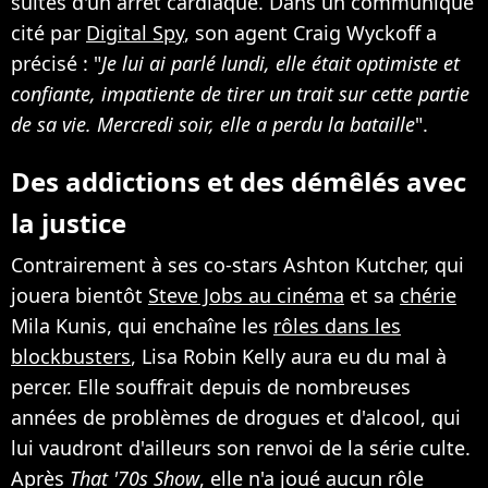
suites d'un arrêt cardiaque. Dans un communiqué
cité par
Digital Spy
, son agent Craig Wyckoff a
précisé : "
Je lui ai parlé lundi, elle était optimiste et
confiante, impatiente de tirer un trait sur cette partie
de sa vie. Mercredi soir, elle a perdu la bataille
".
Des addictions et des démêlés avec
la justice
Contrairement à ses co-stars Ashton Kutcher, qui
jouera bientôt
Steve Jobs au cinéma
et sa
chérie
Mila Kunis, qui enchaîne les
rôles dans les
blockbusters
, Lisa Robin Kelly aura eu du mal à
percer. Elle souffrait depuis de nombreuses
années de problèmes de drogues et d'alcool, qui
lui vaudront d'ailleurs son renvoi de la série culte.
Après
That '70s Show
, elle n'a joué aucun rôle