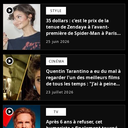
player2
STYLE
35 dollars : c'est le prix de la
tenue de Zendaya à l'avant-
première de Spider-Man à Paris,
"Le style n'a pas besoin de coûter
25 juin 2026
une fortune"
player2
CINÉMA
Quentin Tarantino a eu du mal à
regarder l'un des meilleurs films
de tous les temps : "J'ai à peine
réussi à aller jusqu'au générique
23 juillet 2026
de fin"
player2
TV
Après 6 ans à refuser, cet
humoriste a finalement tourné