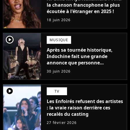
la chanson francophone la plus
écoutée à l'étranger en 2025 !
18 juin 2026
player2
MUSIQUE
Après sa tournée historique,
Indochine fait une grande
annonce que personne
n'attendait
30 juin 2026
player2
TV
Les Enfoirés refusent des artistes
: la vraie raison derrière ces
recalés du casting
27 février 2026