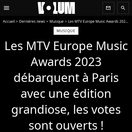
menu
newsletter
search
Accueil
Dernières news
Musique
Les MTV Europe Music Awards 2023 débarquent à Paris avec une édition grandiose, les votes sont ouverts !
MUSIQUE
Les MTV Europe Music
Awards 2023
débarquent à Paris
avec une édition
grandiose, les votes
sont ouverts !