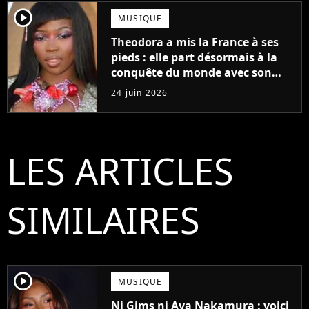
player2
MUSIQUE
Theodora a mis la France à ses
pieds : elle part désormais à la
conquête du monde avec son
premier gros feat international
24 juin 2026
LES ARTICLES
SIMILAIRES
player2
MUSIQUE
Ni Gims ni Aya Nakamura : voici