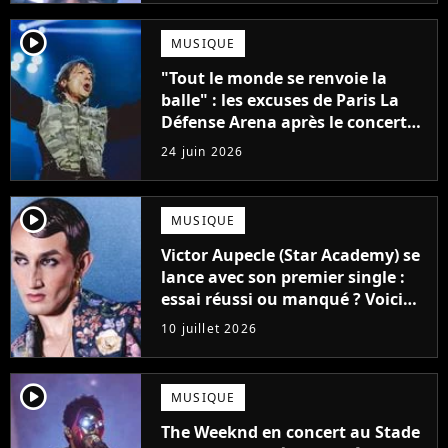
player2
MUSIQUE
"Tout le monde se renvoie la
balle" : les excuses de Paris La
Défense Arena après le concert
interrompu d'Iron Maiden ne
24 juin 2026
passent pas
player2
MUSIQUE
Victor Aupecle (Star Academy) se
lance avec son premier single :
essai réussi ou manqué ? Voici
notre avis !
10 juillet 2026
player2
MUSIQUE
The Weeknd en concert au Stade