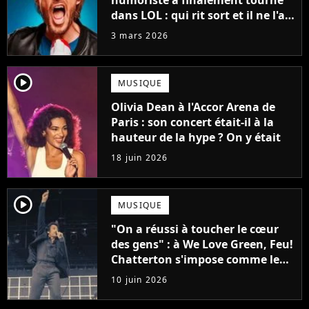
dans LOL : qui rit sort et il ne l'a
pas fait pour l'argent, "J'ai
3 mars 2026
toujours dit..."
player2
MUSIQUE
Olivia Dean à l'Accor Arena de
Paris : son concert était-il à la
hauteur de la hype ? On y était
18 juin 2026
player2
MUSIQUE
"On a réussi à toucher le cœur
des gens" : à We Love Green, Feu!
Chatterton s'impose comme le
groupe rock français de sa
10 juin 2026
génération