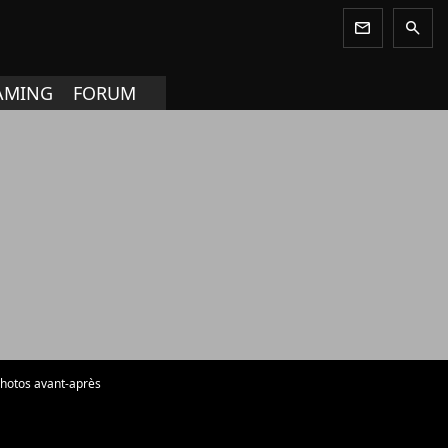
newsletter
search
AMING
FORUM
 photos avant-après