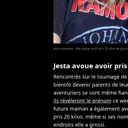
Jesta enceinte : elle avoue avoir pris 20 kilos de gr
Jesta avoue avoir pris
Rencontrés sur le tournage de
bientôt devenir parents de leu
aventuriers se sont même fian
ils révéleront le prénom
ce wee
future maman a également avo
pris 20 kilos, même si ses no
endroits elle a grossi.