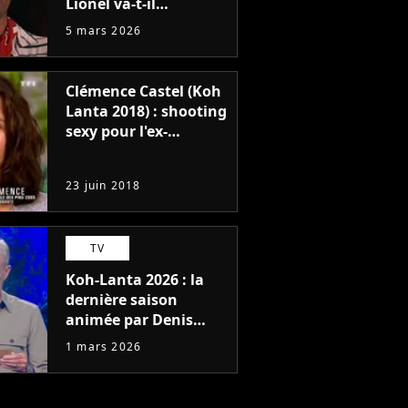
Lionel va-t-il
finalement
5 mars 2026
abandonner à cause
des rouges ? "J'ai
souffert"
Clémence Castel (Koh
Lanta 2018) : shooting
sexy pour l'ex-
aventurière de TF1
23 juin 2018
TV
Koh-Lanta 2026 : la
dernière saison
animée par Denis
Brogniart sur TF1 ?
1 mars 2026
"J'ai tant de choses à
faire"