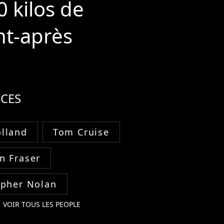
0 kilos de
nt-après
CES
lland
Tom Cruise
n Fraser
opher Nolan
VOIR TOUS LES PEOPLE