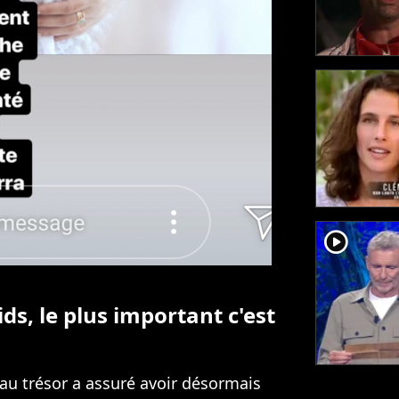
player2
ids, le plus important c'est
e au trésor a assuré avoir désormais