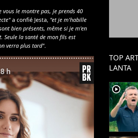
ne vous le montre pas, je prends 40
ecte"
a confié Jesta,
"et je m'habille
 sont bien présents, même si je m'en
 Seule la santé de mon fils est
 on verra plus tard"
.
TOP AR
LANTA
player2