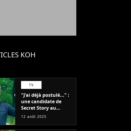
TICLES KOH
TV
"J'ai déjà postulé..." :
une candidate de
Secret Story au
casting de Koh-Lanta
12 août 2025
2026 ?