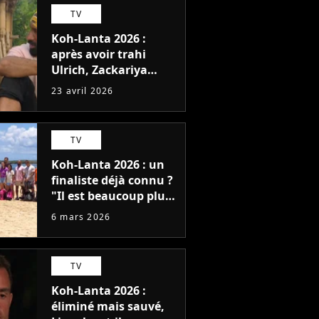
TV
Koh-Lanta 2026 :
après avoir trahi
Ulrich, Zackariya
s'explique et...
23 avril 2026
regrette, "Je ne faisais
pas le malin"
TV
Koh-Lanta 2026 : un
finaliste déjà connu ?
"Il est beaucoup plus
malin..."
6 mars 2026
TV
Koh-Lanta 2026 :
éliminé mais sauvé,