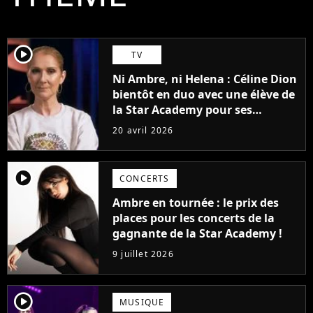
player2
TV
Ni Ambre, ni Helena : Céline Dion
bientôt en duo avec une élève de
la Star Academy pour ses
concerts à Paris ?
20 avril 2026
player2
CONCERTS
Ambre en tournée : le prix des
places pour les concerts de la
gagnante de la Star Academy !
9 juillet 2026
player2
MUSIQUE