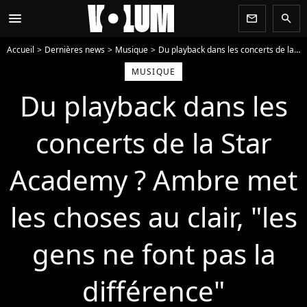
menu
newsletter
search
Accueil
Dernières news
Musique
Du playback dans les concerts de la Star Academy ? Ambre met les choses au clair, "les gens ne font pas la différence"
MUSIQUE
Du playback dans les
concerts de la Star
Academy ? Ambre met
les choses au clair, "les
gens ne font pas la
différence"