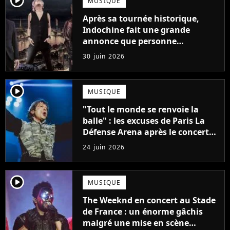
MUSIQUE
Après sa tournée historique,
Indochine fait une grande
annonce que personne
n'attendait
30 juin 2026
player2
MUSIQUE
"Tout le monde se renvoie la
balle" : les excuses de Paris La
Défense Arena après le concert
interrompu d'Iron Maiden ne
24 juin 2026
passent pas
player2
MUSIQUE
The Weeknd en concert au Stade
de France : un énorme gâchis
malgré une mise en scène