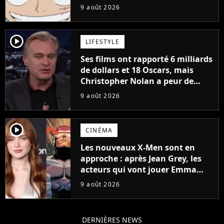
mangas jamais sortis en France
9 août 2026
à découvrir absolument
player2
LIFESTYLE
Ses films ont rapporté 6 milliards
de dollars et 18 Oscars, mais
Christopher Nolan a peur de
tourner un genre de films très
9 août 2026
particulier
player2
CINÉMA
Les nouveaux X-Men sont en
approche : après Jean Grey, les
acteurs qui vont jouer Emma
Frost et Cyclope trouvés !
9 août 2026
DERNIÈRES NEWS