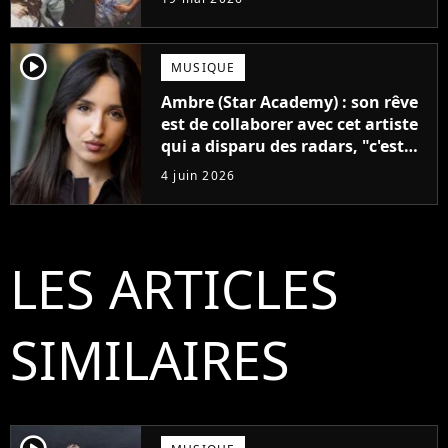
player2
MUSIQUE
Ambre (Star Academy) : son rêve
est de collaborer avec cet artiste
qui a disparu des radars, "c'est
un génie"
4 juin 2026
LES ARTICLES
SIMILAIRES
player2