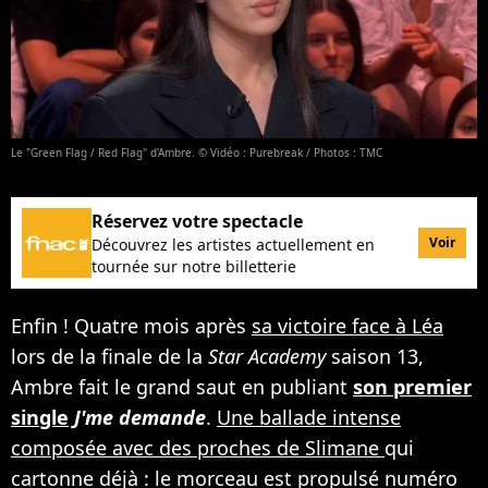
Le "Green Flag / Red Flag" d'Ambre. © Vidéo : Purebreak / Photos : TMC
Réservez votre spectacle
Voir
Découvrez les artistes actuellement en
tournée sur notre billetterie
Enfin ! Quatre mois après
sa victoire face à Léa
lors de la finale de la
Star Academy
saison 13,
Ambre fait le grand saut en publiant
son premier
single
J'me demande
.
Une ballade intense
composée avec des proches de Slimane
qui
cartonne déjà : le morceau est propulsé numéro