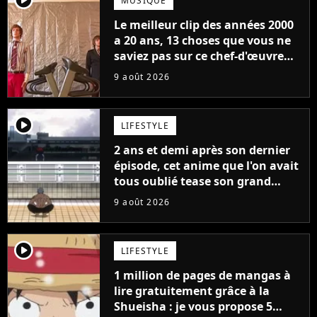
MUSIQUE
Le meilleur clip des années 2000
a 20 ans, 13 choses que vous ne
saviez pas sur ce chef-d'œuvre
qui a révolutionné YouTube
9 août 2026
player2
LIFESTYLE
2 ans et demi après son dernier
épisode, cet anime que l'on avait
tous oublié tease son grand
retour
9 août 2026
player2
LIFESTYLE
1 million de pages de mangas à
lire gratuitement grâce à la
Shueisha : je vous propose 5