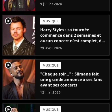
colossale
9 juillet 2026
player2
MUSIQUE
Harry Styles : sa tournée
commence dans 2 semaines et
aucun concert n'est complet, des
milliers de places disponibles
29 avril 2026
chaque soir
player2
MUSIQUE
"Chaque soir..." : Slimane fait
une grande annonce à ses fans
avant ses concerts
12 mai 2026
player2
MUSIQUE