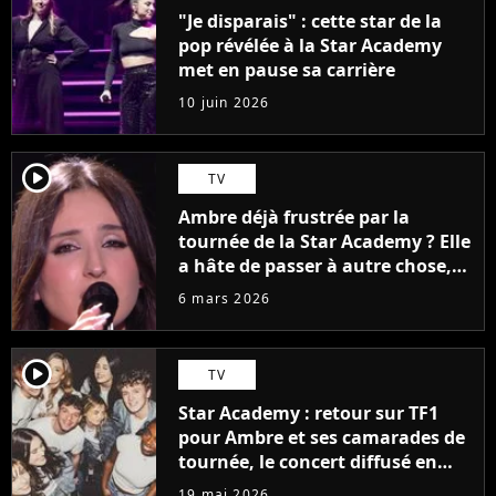
"Je disparais" : cette star de la
pop révélée à la Star Academy
met en pause sa carrière
10 juin 2026
player2
TV
Ambre déjà frustrée par la
tournée de la Star Academy ? Elle
a hâte de passer à autre chose,
"Je n'attends que ça"
6 mars 2026
player2
TV
Star Academy : retour sur TF1
pour Ambre et ses camarades de
tournée, le concert diffusé en
direct !
19 mai 2026