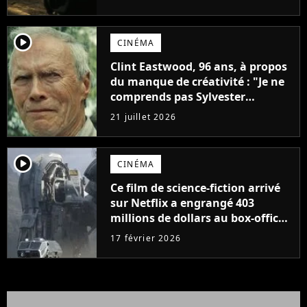
l'histoire
player2
CINÉMA
Clint Eastwood, 96 ans, à propos
du manque de créativité : "Je ne
comprends pas Sylvester
Stallone. J'ai l'impression qu'il ne
21 juillet 2026
fait ça que pour l'argent"
player2
CINÉMA
Ce film de science-fiction arrivé
sur Netflix a engrangé 403
millions de dollars au box-office
et fait revivre l'une des sagas les
17 février 2026
plus emblématiques de tous les
temps