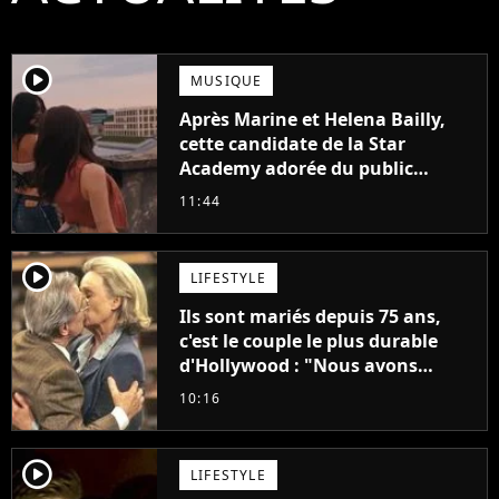
player2
MUSIQUE
Après Marine et Helena Bailly,
cette candidate de la Star
Academy adorée du public
annonce son premier album,
11:44
"C'est tellement puissant"
player2
LIFESTYLE
Ils sont mariés depuis 75 ans,
c'est le couple le plus durable
d'Hollywood : "Nous avons
avancé jour après jour, et les
10:16
jours se sont transformés en
décennies"
player2
LIFESTYLE