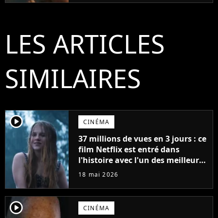
LES ARTICLES
SIMILAIRES
player2
CINÉMA
37 millions de vues en 3 jours : ce
film Netflix est entré dans
l'histoire avec l'un des meilleurs
lancements de tous les temps
18 mai 2026
player2
CINÉMA