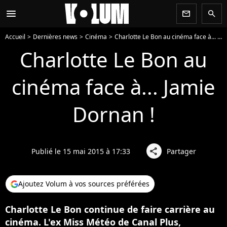
menu
newsletter
search
Accueil
Dernières news
Cinéma
Charlotte Le Bon au cinéma face à... Jamie Dornan !
Charlotte Le Bon au
cinéma face à... Jamie
Dornan !
Publié le 15 mai 2015 à 17:33
Partager
share
Ajoutez Volum à vos sources préférées
Charlotte Le Bon continue de faire carrière au
cinéma. L'ex Miss Météo de Canal Plus,