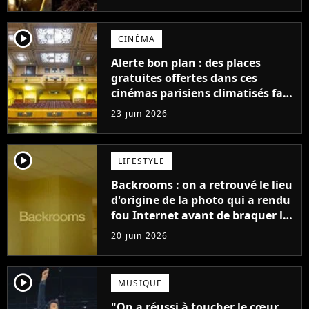
de fin"
player2
CINÉMA
Alerte bon plan : des places
gratuites offertes dans ces
cinémas parisiens climatisés face
à la canicule !
23 juin 2026
player2
LIFESTYLE
Backrooms : on a retrouvé le lieu
d'origine de la photo qui a rendu
fou Internet avant de braquer le
cinéma
20 juin 2026
player2
MUSIQUE
"On a réussi à toucher le cœur