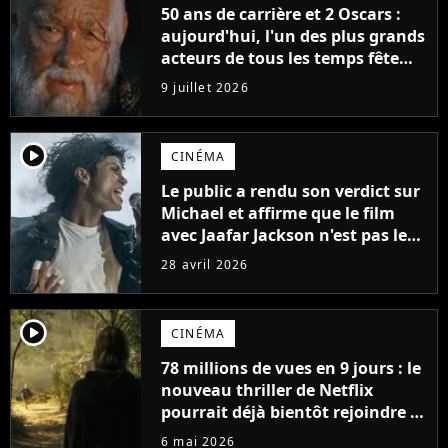
50 ans de carrière et 2 Oscars :
aujourd'hui, l'un des plus grands
acteurs de tous les temps fête
ses 70 ans
9 juillet 2026
player2
CINÉMA
Le public a rendu son verdict sur
Michael et affirme que le film
avec Jaafar Jackson n'est pas le
meilleur biopic musical de 2026.
28 avril 2026
Un autre film le surpasse
player2
CINÉMA
78 millions de vues en 9 jours : le
nouveau thriller de Netflix
pourrait déjà bientôt rejoindre le
top 10 des films les plus vus de
6 mai 2026