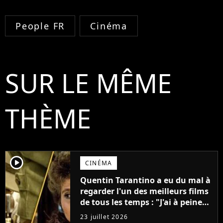
People FR
Cinéma
SUR LE MÊME
THÈME
player2
CINÉMA
Quentin Tarantino a eu du mal à
regarder l'un des meilleurs films
de tous les temps : "J'ai à peine
réussi à aller jusqu'au générique
23 juillet 2026