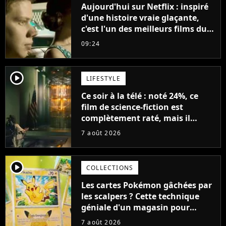
Aujourd'hui sur Netflix : inspiré
d'une histoire vraie glaçante,
c'est l'un des meilleurs films du
21ème siècle
09:24
player2
LIFESTYLE
Ce soir à la télé : noté 24%, ce
film de science-fiction est
complètement raté, mais il
aurait pu être encore pire à
7 août 2026
cause de son acteur
player2
COLLECTIONS
Les cartes Pokémon gâchées par
les scalpers ? Cette technique
géniale d'un magasin pour
ruiner les revendeurs
7 août 2026