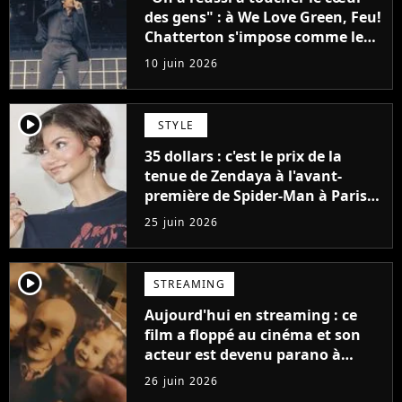
des gens" : à We Love Green, Feu!
Chatterton s'impose comme le
groupe rock français de sa
10 juin 2026
génération
player2
STYLE
35 dollars : c'est le prix de la
tenue de Zendaya à l'avant-
première de Spider-Man à Paris,
"Le style n'a pas besoin de coûter
25 juin 2026
une fortune"
player2
STREAMING
Aujourd'hui en streaming : ce
film a floppé au cinéma et son
acteur est devenu parano à
cause de l'histoire
26 juin 2026