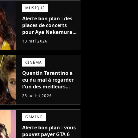
MUSIQUE
Alerte bon plan : des
places de concerts
pour Aya Nakamura,
David Guetta ou
10 mai 2026
TWICE à seulement 29
euros grâce à cette
promo
CINÉMA
Quentin Tarantino a
eu du mal à regarder
l'un des meilleurs
films de tous les
23 juillet 2026
temps : "J'ai à peine
réussi à aller jusqu'au
générique de fin"
GAMING
Alerte bon plan : vous
pouvez payer GTA 6