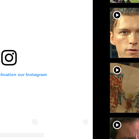
player2
player2
blication sur Instagram
player2