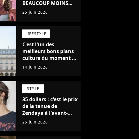
BEAUCOUP MOINS
CHER grâce à ces sites
25 juin 2026
!
LIFESTYLE
C'est l'un des
meilleurs bons plans
culture du moment :
la Fondation Cartier
14 juin 2026
offre un an d'accès
gratuit et illimité aux
moins de 30 ans
STYLE
35 dollars : c'est le prix
de la tenue de
Zendaya à l'avant-
première de Spider-
25 juin 2026
Man à Paris, "Le style
n'a pas besoin de