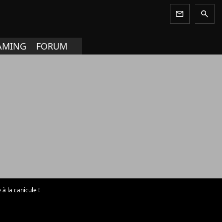
newsletter
search
AMING
FORUM
à la canicule !