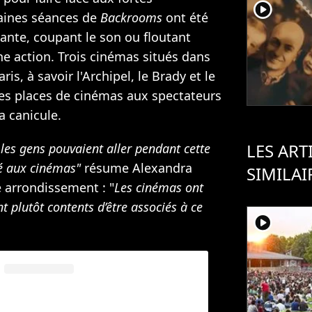
player2
aines séances de
Backrooms
ont été
lante, coupant le son ou floutant
ne action. Trois cinémas situés dans
s, à savoir l'Archipel, le Brady et le
des places de cinémas aux spectateurs
a canicule.
LES ART
les gens pouvaient aller pendant cette
sé aux cinémas"
résume Alexandra
SIMILAI
 arrondissement : "
Les cinémas ont
 plutôt contents d’être associés à ce
player2