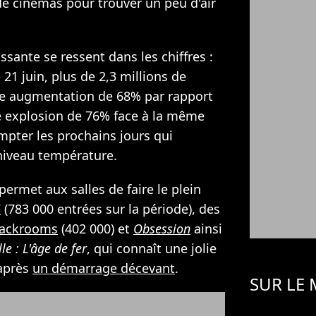
 de cinémas pour trouver un peu d'air
issante se ressent dans les chiffres :
21 juin, plus de 2,3 millions de
une augmentation de 68% par rapport
e explosion de 76% face à la même
mpter les prochains jours qui
 niveau température.
ermet aux salles de faire le plein
5
(783 000 entrées sur la période), des
ackrooms
(402 000) et
Obsession
ainsi
le : L'âge de fer
, qui connaît une jolie
 après
un démarrage décevant
.
SUR LE