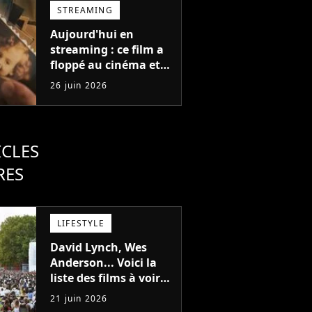
coûter une fortune"
STREAMING
Aujourd'hui en
streaming : ce film a
floppé au cinéma et
son acteur est devenu
26 juin 2026
parano à cause de
l'histoire
ICLES
RES
LIFESTYLE
David Lynch, Wes
Anderson... Voici la
liste des films à voir
gratuitement cet été
21 juin 2026
au cinéma en plein air