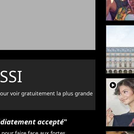
SSI
player2
our voir gratuitement la plus grande
édiatement accepté
"
 pour faire face aux fortes