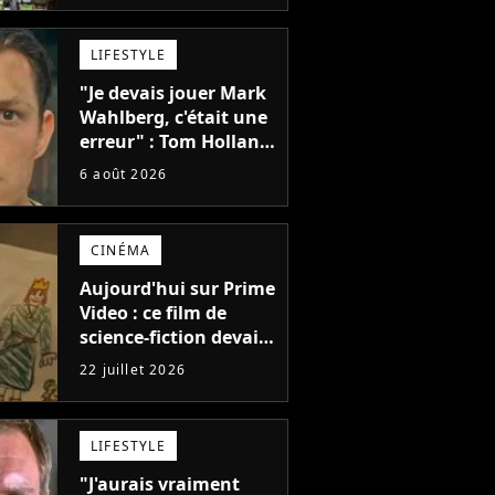
de La Villette
LIFESTYLE
"Je devais jouer Mark
Wahlberg, c'était une
erreur" : Tom Holland,
la star de Spider-Man,
6 août 2026
ne referait pas ce
blockbuster
CINÉMA
Aujourd'hui sur Prime
Video : ce film de
science-fiction devait
être le blockbuster de
22 juillet 2026
l'été, il est l'un des
plus gros échecs de
l'année
LIFESTYLE
"J'aurais vraiment