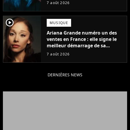
d'été
7 août 2026
player2
MUSIQUE
Ariana Grande numéro un des
ventes en France : elle signe le
meilleur démarrage de sa
carrière avec son album Petal
7 août 2026
DERNIÈRES NEWS