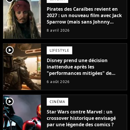
Pirates des Caraïbes revient en
2027 : un nouveau film avec Jack
Sparrow (mais sans Johnny
Depp) affole les fans
8 avril 2026
player2
LIFESTYLE
Disney prend une décision
inattendue après les
"performances mitigées" de
Vaiana et The Mandalorian &
6 août 2026
Grogu au box-office
player2
CINÉMA
Star Wars contre Marvel : un
crossover historique envisagé
par une légende des comics ?