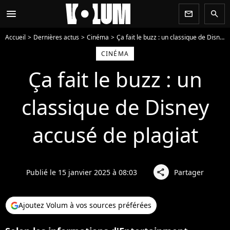
menu
newsletter
search
Accueil
Dernières actus
Cinéma
Ça fait le buzz : un classique de Disney accusé de plagiat
CINÉMA
Ça fait le buzz : un
classique de Disney
accusé de plagiat
Publié le 15 janvier 2025 à 08:03
Partager
share
Ajoutez Volum à vos sources préférées