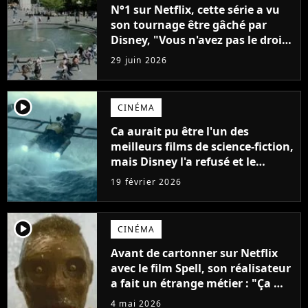
N°1 sur Netflix, cette série a vu
son tournage être gâché par
Disney, "Vous n'avez pas le droit
de faire ça"
29 juin 2026
player2
CINÉMA
Ca aurait pu être l'un des
meilleurs films de science-fiction,
mais Disney l'a refusé et le
réalisateur n'en revient toujours
19 février 2026
pas
player2
CINÉMA
Avant de cartonner sur Netflix
avec le film Spell, son réalisateur
a fait un étrange métier : "Ça m'a
presque brisé"
4 mai 2026