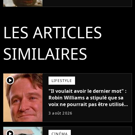
LES ARTICLES
SIMILAIRES
player2
LIFESTYLE
"Il voulait avoir le dernier mot" :
Robin Williams a stipulé que sa
voix ne pourrait pas être utilisée
avant 2039, pourtant Disney
3 août 2026
possède des enregistrements
inédits
player2
CINÉMA