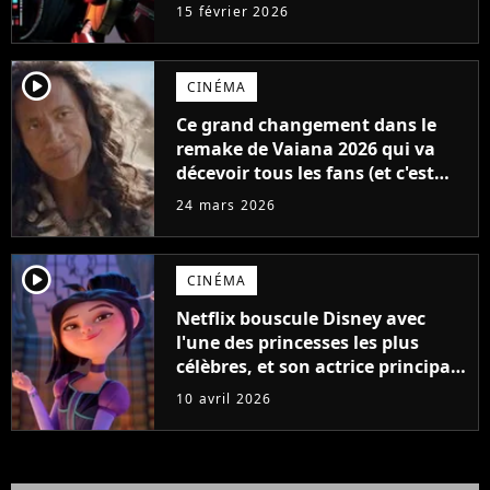
15 février 2026
player2
CINÉMA
Ce grand changement dans le
remake de Vaiana 2026 qui va
décevoir tous les fans (et c'est
pas la perruque de Dwayne
24 mars 2026
Johnson)
player2
CINÉMA
Netflix bouscule Disney avec
l'une des princesses les plus
célèbres, et son actrice principale
est un choix parfait
10 avril 2026