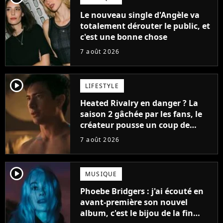
Le nouveau single d'Angèle va
totalement dérouter le public, et
c'est une bonne chose
7 août 2026
player2
LIFESTYLE
Heated Rivalry en danger ? La
saison 2 gâchée par les fans, le
créateur pousse un coup de
gueule
7 août 2026
player2
MUSIQUE
Phoebe Bridgers : j'ai écouté en
avant-première son nouvel
album, c'est le bijou de la fin