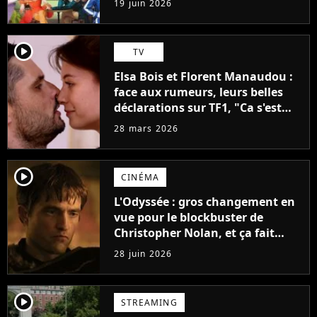
19 juin 2026
player2
TV
Elsa Bois et Florent Manaudou :
face aux rumeurs, leurs belles
déclarations sur TF1, "Ca s'est
fait naturellement"
28 mars 2026
player2
CINÉMA
L'Odyssée : gros changement en
vue pour le blockbuster de
Christopher Nolan, et ça fait
plaisir !
28 juin 2026
player2
STREAMING