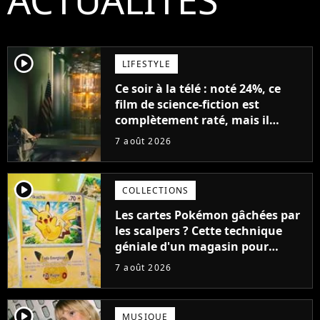
player2
LIFESTYLE
Ce soir à la télé : noté 24%, ce
film de science-fiction est
complètement raté, mais il
aurait pu être encore pire à
7 août 2026
cause de son acteur
player2
COLLECTIONS
Les cartes Pokémon gâchées par
les scalpers ? Cette technique
géniale d'un magasin pour
ruiner les revendeurs
7 août 2026
player2
MUSIQUE