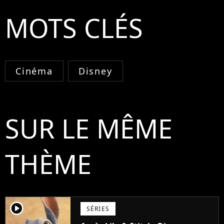
MOTS CLÉS
Cinéma
Disney
SUR LE MÊME
THÈME
player2
SÉRIES