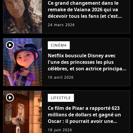
Ce grand changement dans le
remake de Vaiana 2026 qui va
décevoir tous les fans (et c'est
pas la perruque de Dwayne
24 mars 2026
Johnson)
player2
CINÉMA
Netflix bouscule Disney avec
l'une des princesses les plus
célèbres, et son actrice principale
est un choix parfait
10 avril 2026
player2
LIFESTYLE
Ce film de Pixar a rapporté 623
millions de dollars et gagné un
Oscar : il pourrait avoir une
suite... version Terminator 2
18 juin 2026