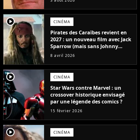
3 août 2026
possède des enregistrements
inédits
player2
CINÉMA
Pirates des Caraïbes revient en
2027 : un nouveau film avec Jack
Sparrow (mais sans Johnny
Depp) affole les fans
8 avril 2026
player2
CINÉMA
Star Wars contre Marvel : un
crossover historique envisagé
par une légende des comics ?
15 février 2026
player2
CINÉMA