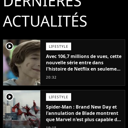
DERNIÈRES
ACTUALITÉS
player2
LIFESTYLE
Avec 106,7 millions de vues, cette
nouvelle série entre dans
l'histoire de Netflix en seulement
48 jours
20:32
player2
LIFESTYLE
Spider-Man : Brand New Day et
l'annulation de Blade montrent
que Marvel n'est plus capable de
faire quoi que ce soit de simple
19:15