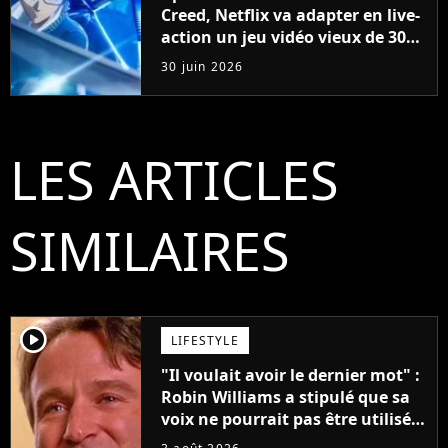
Creed, Netflix va adapter en live-
action un jeu vidéo vieux de 30
ans
30 juin 2026
LES ARTICLES
SIMILAIRES
player2
LIFESTYLE
"Il voulait avoir le dernier mot" :
Robin Williams a stipulé que sa
voix ne pourrait pas être utilisée
avant 2039, pourtant Disney