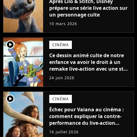
Après Lilo & Stitch, Disney
prépare une série live action sur
un personnage culte
10 mars 2026
player2
CINÉMA
Ce dessin animé culte de notre
enfance va avoir le droit à un
remake live-action avec une star
de Hunger Games
24 juin 2026
player2
CINÉMA
Échec pour Vaiana au cinéma :
comment expliquer la contre-
performance du live-action
Disney ? Voici notre analyse
16 juillet 2026