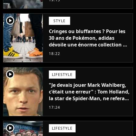
player2
STYLE
Cringes ou bluffantes ? Pour les
30 ans de Pokémon, adidas
dévoile une énorme collection de
sneakers et je ne sais pas quoi en
18:22
penser
player2
LIFESTYLE
"Je devais jouer Mark Wahlberg,
c'était une erreur" : Tom Holland,
la star de Spider-Man, ne referait
pas ce blockbuster
17:24
player2
LIFESTYLE