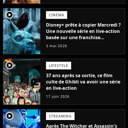
player2
CINÉMA
Disney+ prête à copier Mercredi ?
Une nouvelle série en live-action
basée sur une franchise
fantastique culte a été annoncée
3 mai 2026
player2
LIFESTYLE
37 ans après sa sortie, ce film
culte de Ghibli va avoir une série
en live-action
17 juin 2026
player2
STREAMING
Après The Witcher et Assassin's