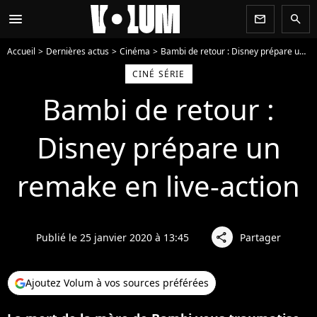
menu
newsletter
search
Accueil
Dernières actus
Cinéma
Bambi de retour : Disney prépare un remake en live-action
CINÉ SÉRIE
Bambi de retour :
Disney prépare un
remake en live-action
Publié le 25 janvier 2020 à 13:45
Partager
share
Ajoutez Volum à vos sources préférées