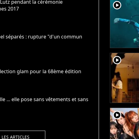
 Lutz pendant la cérémonie
player2
nes 2017
sel séparés : rupture "d'un commun
player2
lection glam pour la 68ème édition
le ... elle pose sans vêtements et sans
player2
 LES ARTICLES