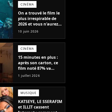
CINÉMA
On a trouvé le film le
plus irrespirable de
2026 et vous n'aurez
plus jamais envie de
10 juin 2026
vous baigner
CINÉMA
15 minutes en plus :
après son carton, ce
film noté 87% va
revenir au cinéma
1 juillet 2026
avec une version plus
longue
MUSIQUE
KATSEYE, LE SSERAFIM
et ILLIT cassent