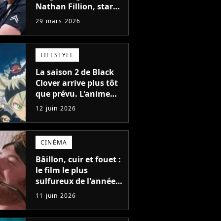
Nathan Fillion, star
de The Rookie, a lutté
29 mars 2026
pendant 7 ans avec
un rôle qui le
détruisait de plus en
LIFESTYLE
plus
La saison 2 de Black
Clover arrive plus tôt
que prévu. L'anime
fantastique enfin de
12 juin 2026
retour cette année,
mais il faudra sortir
de chez soi pour
CINÉMA
assister à sa diffusion
anticipée
Bâillon, cuir et fouet :
le film le plus
sulfureux de l'année
se dévoile avec une
11 juin 2026
première bande-
annonce géniale