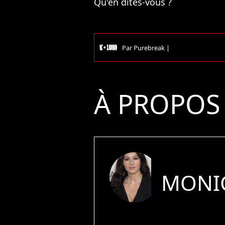
Qu'en dites-vous ?
Par
Purebreak
|
À PROPOS
MONIC