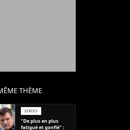
 MÊME THÈME
SÉRIES
"De plus en plus
fatigué et gonflé" :