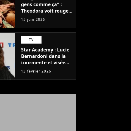
gens comme ça" :
Theodora voit rouge
après un concert,
15 juin 2026
mais que s'est-il passé
?
TV
Star Academy : Lucie
Bernardoni dans la
tourmente et visée
par une plainte de
13 février 2026
son ex-conjoint, ce
que l'on sait