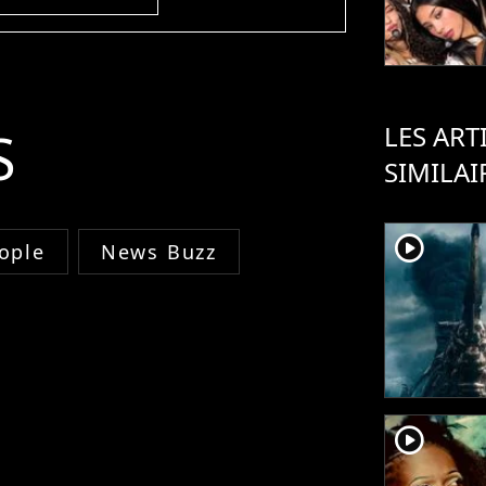
LES ART
S
SIMILAI
player2
ople
News Buzz
player2