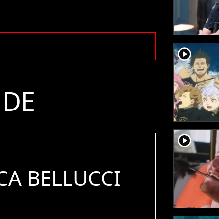
player2
 DE
player2
A BELLUCCI