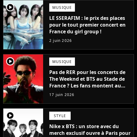
player2
MUSIQUE
LE SSERAFIM : le prix des places
pour le tout premier concert en
France du girl group !
2 juin 2026
player2
MUSIQUE
Pas de RER pour les concerts de
The Weeknd et BTS au Stade de
France ? Les fans montent au
créneau et font plier la RATP
17 juin 2026
player2
STYLE
Nike x BTS : un store avec du
merch exclusif ouvre à Paris pour