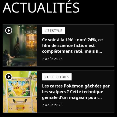
ACTUALITÉS
player2
LIFESTYLE
Ce soir à la télé : noté 24%, ce
film de science-fiction est
complètement raté, mais il
aurait pu être encore pire à
7 août 2026
cause de son acteur
player2
COLLECTIONS
Les cartes Pokémon gâchées par
les scalpers ? Cette technique
géniale d'un magasin pour
ruiner les revendeurs
7 août 2026