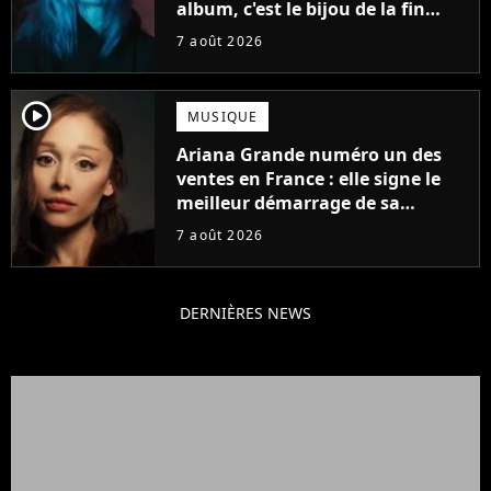
album, c'est le bijou de la fin
d'été
7 août 2026
player2
MUSIQUE
Ariana Grande numéro un des
ventes en France : elle signe le
meilleur démarrage de sa
carrière avec son album Petal
7 août 2026
DERNIÈRES NEWS