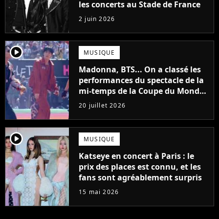
les concerts au Stade de France
2 juin 2026
player2
MUSIQUE
Madonna, BTS... On a classé les
performances du spectacle de la
mi-temps de la Coupe du Monde,
de la pire à la meilleure
20 juillet 2026
player2
MUSIQUE
Katseye en concert à Paris : le
prix des places est connu, et les
fans sont agréablement surpris
15 mai 2026