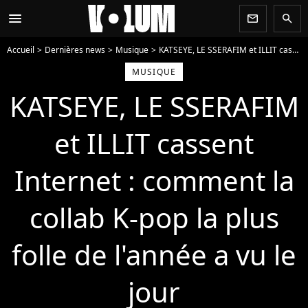
menu
newsletter
search
Accueil
Dernières news
Musique
KATSEYE, LE SSERAFIM et ILLIT cassent Internet : comment la collab K-pop la plus folle de l'année a vu le jour
MUSIQUE
KATSEYE, LE SSERAFIM
et ILLIT cassent
Internet : comment la
collab K-pop la plus
folle de l'année a vu le
jour