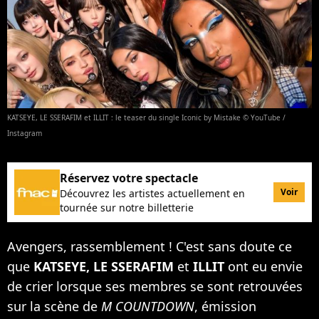
KATSEYE, LE SSERAFIM et ILLIT : le teaser du single Iconic by Mistake © YouTube /
Instagram
Réservez votre spectacle
Voir
Découvrez les artistes actuellement en
tournée sur notre billetterie
Avengers, rassemblement ! C'est sans doute ce
que
KATSEYE, LE SSERAFIM
et
ILLIT
ont eu envie
de crier lorsque ses membres se sont retrouvées
sur la scène de
M COUNTDOWN
, émission