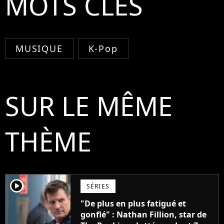
MOTS CLÉS
MUSIQUE
K-Pop
SUR LE MÊME
THÈME
player2
SÉRIES
"De plus en plus fatigué et
gonflé" : Nathan Fillion, star de