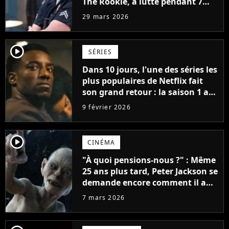
The Rookie, a lutté pendant 7
ans avec un rôle qui le détruisait
29 mars 2026
de plus en plus
player2
SÉRIES
Dans 10 jours, l'une des séries les
plus populaires de Netflix fait
son grand retour : la saison 1 a
cumulé plus de 98 millions de
9 février 2026
vues
player2
CINÉMA
"À quoi pensions-nous ?" : Même
25 ans plus tard, Peter Jackson se
demande encore comment il a
pu réaliser Le Seigneur des
7 mars 2026
Anneaux