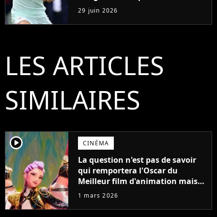
2026
29 juin 2026
LES ARTICLES
SIMILAIRES
player2
CINÉMA
La question n'est pas de savoir
qui remportera l'Oscar du
Meilleur film d'animation mais
pourquoi ce sera forcément KPop
1 mars 2026
Demon Hunters