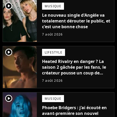
player2
MUSIQUE
Le nouveau single d'Angèle va
totalement dérouter le public, et
c'est une bonne chose
7 août 2026
player2
LIFESTYLE
Heated Rivalry en danger ? La
saison 2 gâchée par les fans, le
créateur pousse un coup de
gueule
7 août 2026
player2
MUSIQUE
Phoebe Bridgers : j'ai écouté en
avant-première son nouvel