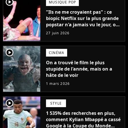
player2
MUSIQUE POP
"Ils ne me croyaient pas" : ce
biopic Netflix sur la plus grande
popstar n'a jamais vu le jour, on
sait enfin pourquoi
27 juin 2026
player2
CINÉMA
On a trouvé le film le plus
stupide de l'année, mais on a
hâte de le voir
1 mars 2026
player2
STYLE
1 535% des recherches en plus,
comment Kylian Mbappé a cassé
Google à la Coupe du Monde