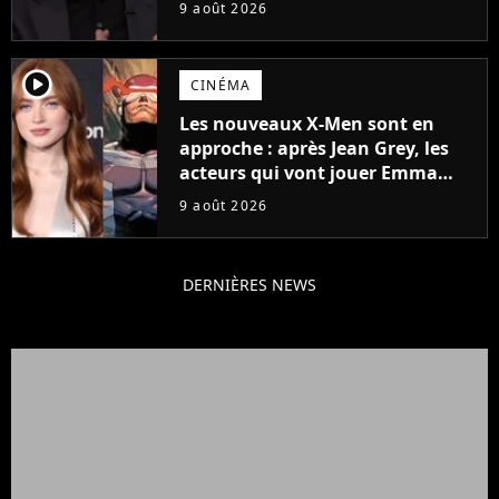
tourner un genre de films très
9 août 2026
particulier
player2
CINÉMA
Les nouveaux X-Men sont en
approche : après Jean Grey, les
acteurs qui vont jouer Emma
Frost et Cyclope trouvés !
9 août 2026
DERNIÈRES NEWS