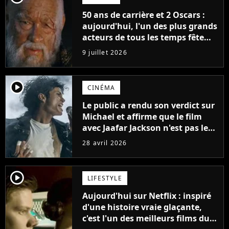
50 ans de carrière et 2 Oscars :
aujourd'hui, l'un des plus grands
acteurs de tous les temps fête
ses 70 ans
9 juillet 2026
player2
CINÉMA
Le public a rendu son verdict sur
Michael et affirme que le film
avec Jaafar Jackson n'est pas le
meilleur biopic musical de 2026.
28 avril 2026
Un autre film le surpasse
player2
LIFESTYLE
Aujourd'hui sur Netflix : inspiré
d'une histoire vraie glaçante,
c'est l'un des meilleurs films du