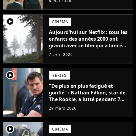
6 mai 2026
seulement 6 épisodes
player2
CINÉMA
Aujourd'hui sur Netflix : tous les
enfants des années 2000 ont
grandi avec ce film qui a lancé
l'une des plus grandes sagas
7 avril 2026
d'animation il y a 16 ans
player2
SÉRIES
"De plus en plus fatigué et
gonflé" : Nathan Fillion, star de
The Rookie, a lutté pendant 7
ans avec un rôle qui le détruisait
29 mars 2026
de plus en plus
player2
CINÉMA