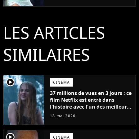
LES ARTICLES
SIMILAIRES
player2
CINÉMA
37 millions de vues en 3 jours : ce
film Netflix est entré dans
l'histoire avec l'un des meilleurs
lancements de tous les temps
18 mai 2026
player2
CINÉMA