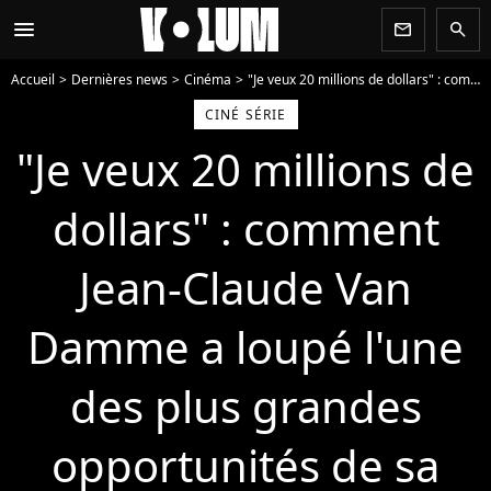
menu
newsletter
search
Accueil
Dernières news
Cinéma
"Je veux 20 millions de dollars" : comment Jean-Claude Van Damme a loupé l'une des plus grandes opportunités de sa carrière
CINÉ SÉRIE
"Je veux 20 millions de
dollars" : comment
Jean-Claude Van
Damme a loupé l'une
des plus grandes
opportunités de sa