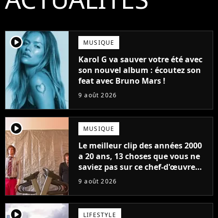
player2
MUSIQUE
Karol G va sauver votre été avec
son nouvel album : écoutez son
feat avec Bruno Mars !
9 août 2026
player2
MUSIQUE
Le meilleur clip des années 2000
a 20 ans, 13 choses que vous ne
saviez pas sur ce chef-d'œuvre
qui a révolutionné YouTube
9 août 2026
player2
LIFESTYLE