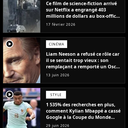
Ce film de science-fiction arrivé
sur Netflix a engrangé 403
millions de dollars au box-office
et fait revivre l'une des sagas les
17 février 2026
plus emblématiques de tous les
temps
player2
CINÉMA
Liam Neeson a refusé ce rôle car
il se sentait trop vieux : son
remplaçant a remporté un Oscar
et est considéré comme le plus
13 juin 2026
grand acteur de tous les temps
player2
STYLE
1 535% des recherches en plus,
comment Kylian Mbappé a cassé
Google à la Coupe du Monde
2026
29 juin 2026