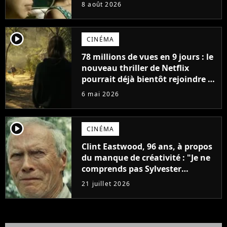
21ème siècle
8 août 2026
player2
CINÉMA
78 millions de vues en 9 jours : le
nouveau thriller de Netflix
pourrait déjà bientôt rejoindre le
top 10 des films les plus vus de
6 mai 2026
l'histoire
player2
CINÉMA
Clint Eastwood, 96 ans, à propos
du manque de créativité : "Je ne
comprends pas Sylvester
Stallone. J'ai l'impression qu'il ne
21 juillet 2026
fait ça que pour l'argent"