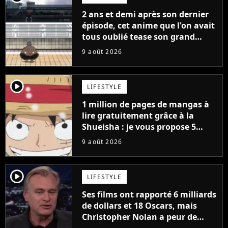
2 ans et demi après son dernier
épisode, cet anime que l'on avait
tous oublié tease son grand
retour
9 août 2026
player2
LIFESTYLE
1 million de pages de mangas à
lire gratuitement grâce à la
Shueisha : je vous propose 5
mangas jamais sortis en France
9 août 2026
à découvrir absolument
player2
LIFESTYLE
Ses films ont rapporté 6 milliards
de dollars et 18 Oscars, mais
Christopher Nolan a peur de