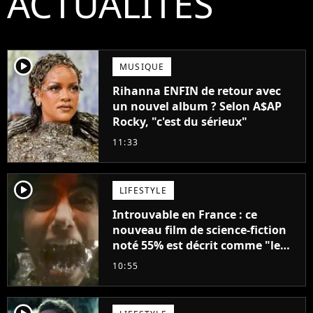
ACTUALITÉS
player2
MUSIQUE
Rihanna ENFIN de retour avec
un nouvel album ? Selon A$AP
Rocky, "c'est du sérieux"
11:33
player2
LIFESTYLE
Introuvable en France : ce
nouveau film de science-fiction
noté 55% est décrit comme "le
plus stupide de l'année"
10:55