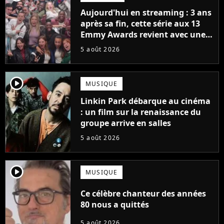
Aujourd'hui en streaming : 3 ans
après sa fin, cette série aux 13
Emmy Awards revient avec une
suite... totalement différente
5 août 2026
player2
MUSIQUE
Linkin Park débarque au cinéma
: un film sur la renaissance du
groupe arrive en salles
5 août 2026
player2
MUSIQUE
Ce célèbre chanteur des années
80 nous a quittés
5 août 2026