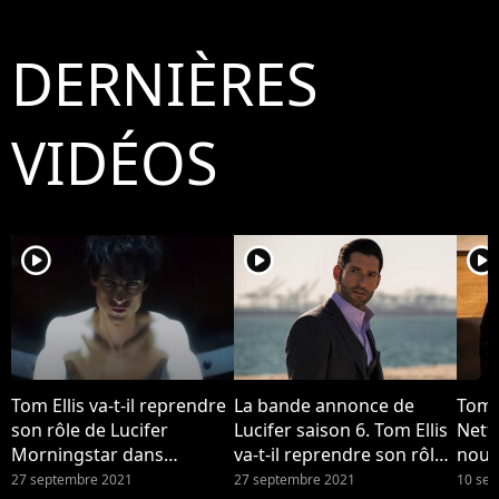
States of America
States of America
Sta
Hulu's “Tell Me Lies” -
Hulu's “Tell Me Lies” -
Hulu
DERNIÈRES
Los Angeles Premiere
Los Angeles Premiere
Los
VIDÉOS
player2
player2
player2
Tom Ellis va-t-il reprendre
La bande annonce de
Tom E
son rôle de Lucifer
Lucifer saison 6. Tom Ellis
Netfl
Morningstar dans
va-t-il reprendre son rôle
nouv
Sandman, la nouvelle
de Lucifer dans une
27 septembre 2021
27 septembre 2021
10 se