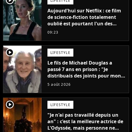
player2
LIFESTYLE
Aujourd'hui sur Netflix : ce film
de science-fiction totalement
oublié est pourtant l'un des
meilleurs des années 2010
09:23
player2
LIFESTYLE
Le fils de Michael Douglas a
passé 7 ans en prison : "Je
distribuais des joints pour mon
père"
5 août 2026
player2
LIFESTYLE
"Je n'ai pas travaillé depuis un
an" : c'est la meilleure actrice de
L'Odyssée, mais personne ne