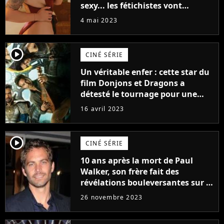
sexy... les fétichistes vont
prendre leur pied !
4 mai 2023
player2
CINÉ SÉRIE
Un véritable enfer : cette star du
film Donjons et Dragons a
détesté le tournage pour une
raison très spéciale
16 avril 2023
player2
CINÉ SÉRIE
10 ans après la mort de Paul
Walker, son frère fait des
révélations bouleversantes sur la
réaction des acteurs de Fast and
26 novembre 2023
Furious