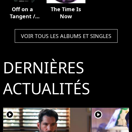
Off on a
The Time Is
Tangent /
Now
3rolls and a
Reason
VOIR TOUS LES ALBUMS ET SINGLES
DERNIÈRES
ACTUALITÉS
player2
player2