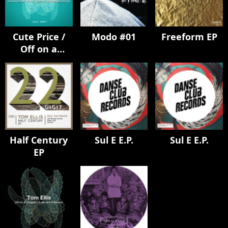
Cute Price /
Modo #01
Freeform EP
Off on a
Tangent
(Remixes)
Half Century
Sul E E.P.
Sul E E.P.
EP