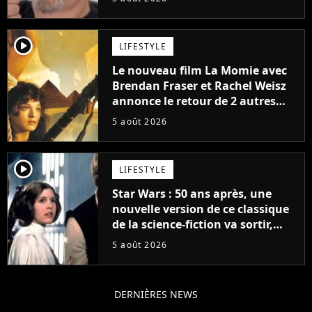
player2
LIFESTYLE
Le nouveau film La Momie avec
Brendan Fraser et Rachel Weisz
annonce le retour de 2 autres
personnages emblématiques de
5 août 2026
la saga
player2
LIFESTYLE
Star Wars : 50 ans après, une
nouvelle version de ce classique
de la science-fiction va sortir,
mais on ne la verra jamais en
5 août 2026
France
DERNIÈRES NEWS