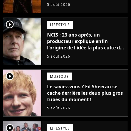
veut lui donner de rôle au
5 août 2026
cinéma
player2
LIFESTYLE
NCIS : 23 ans après, un
producteur explique enfin
l'origine de l'idée la plus culte de
la série (et on ne parle pas du
5 août 2026
bateau)
player2
MUSIQUE
Le saviez-vous ? Ed Sheeran se
cache derrière les deux plus gros
tubes du moment !
5 août 2026
player2
LIFESTYLE