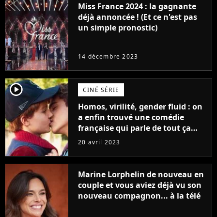
Miss France 2024 : la gagnante
déjà annoncée ! (Et ce n'est pas
un simple pronostic)
14 décembre 2023
player2
CINÉ SÉRIE
Homos, virilité, gender fluid : on
a enfin trouvé une comédie
française qui parle de tout ça
sans être super ringarde
20 avril 2023
Marine Lorphelin de nouveau en
couple et vous aviez déjà vu son
nouveau compagnon... à la télé