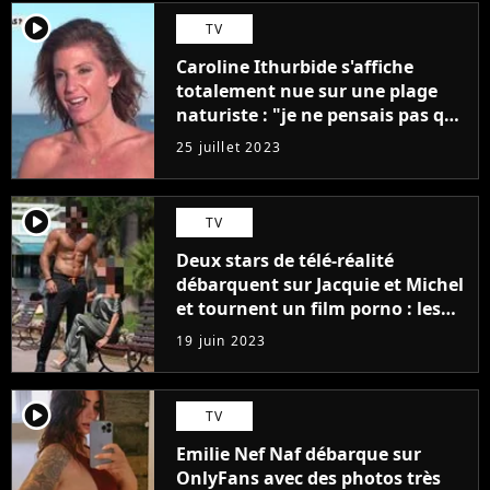
player2
TV
Caroline Ithurbide s'affiche
totalement nue sur une plage
naturiste : "je ne pensais pas que
j'arriverais à le faire..."
25 juillet 2023
player2
TV
Deux stars de télé-réalité
débarquent sur Jacquie et Michel
et tournent un film porno : les
premières images du tournage
19 juin 2023
(exclu)
player2
TV
Emilie Nef Naf débarque sur
OnlyFans avec des photos très