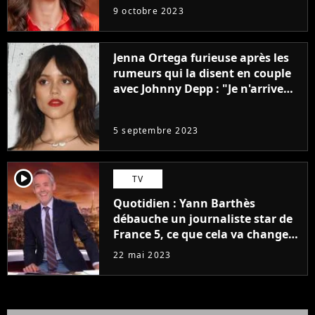
9 octobre 2023
Jenna Ortega furieuse après les
rumeurs qui la disent en couple
avec Johnny Depp : "Je n'arrive
même pas..."
5 septembre 2023
player2
TV
Quotidien : Yann Barthès
débauche un journaliste star de
France 5, ce que cela va changer
à la rentrée
22 mai 2023