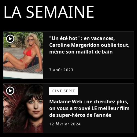
LA SEMAINE
player2
"Un été hot" : en vacances,
Caroline Margeridon oublie tout,
même son maillot de bain
7 août 2023
player2
CINÉ SÉRIE
Madame Web : ne cherchez plus,
on vous a trouvé LE meilleur film
de super-héros de l'année
12 février 2024