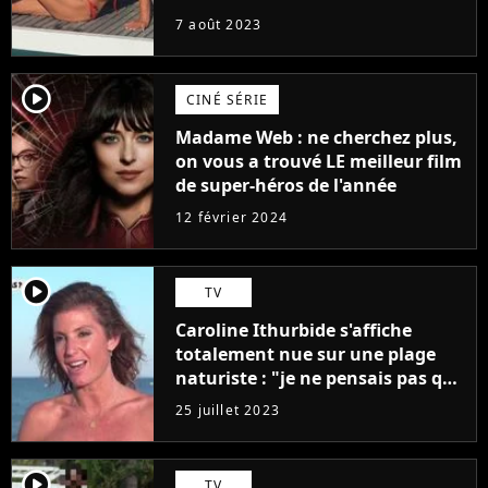
7 août 2023
player2
CINÉ SÉRIE
Madame Web : ne cherchez plus,
on vous a trouvé LE meilleur film
de super-héros de l'année
12 février 2024
player2
TV
Caroline Ithurbide s'affiche
totalement nue sur une plage
naturiste : "je ne pensais pas que
j'arriverais à le faire..."
25 juillet 2023
player2
TV