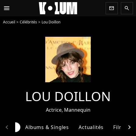
menu
newsletter
search
Accueil
Célébrités
Lou Doillon
LOU DOILLON
Actrice, Mannequin
chevron_left
chevron_right
raphie
Albums & Singles
Actualités
Filmogra