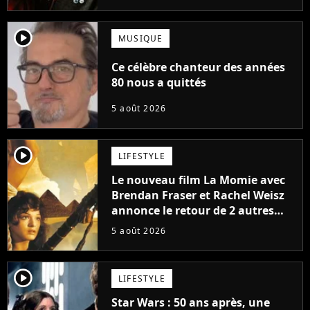
player2
MUSIQUE
Ce célèbre chanteur des années
80 nous a quittés
5 août 2026
player2
LIFESTYLE
Le nouveau film La Momie avec
Brendan Fraser et Rachel Weisz
annonce le retour de 2 autres
personnages emblématiques de
5 août 2026
la saga
player2
LIFESTYLE
Star Wars : 50 ans après, une