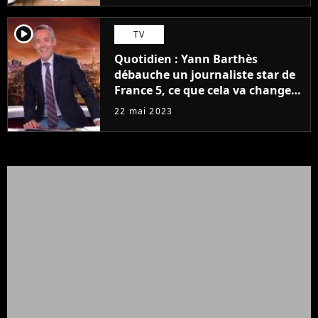
player2
TV
Quotidien : Yann Barthès
débauche un journaliste star de
France 5, ce que cela va changer
à la rentrée
22 mai 2023