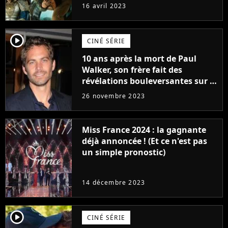
raison très spéciale
16 avril 2023
player2
CINÉ SÉRIE
10 ans après la mort de Paul
Walker, son frère fait des
révélations bouleversantes sur la
réaction des acteurs de Fast and
26 novembre 2023
Furious
Miss France 2024 : la gagnante
déjà annoncée ! (Et ce n'est pas
un simple pronostic)
14 décembre 2023
player2
CINÉ SÉRIE