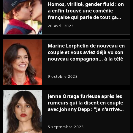
Homos, virilité, gender fluid : on
a enfin trouvé une comédie
française qui parle de tout ça
sans être super ringarde
20 avril 2023
Marine Lorphelin de nouveau en
couple et vous aviez déjà vu son
nouveau compagnon... à la télé
9 octobre 2023
Jenna Ortega furieuse après les
rumeurs qui la disent en couple
avec Johnny Depp : "Je n'arrive
même pas..."
5 septembre 2023