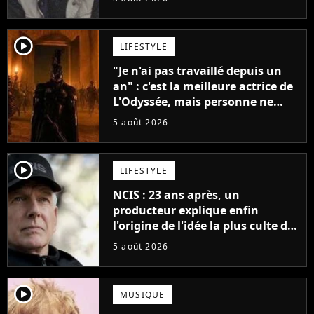
player2
LIFESTYLE
"Je n'ai pas travaillé depuis un
an" : c'est la meilleure actrice de
L'Odyssée, mais personne ne
veut lui donner de rôle au
5 août 2026
cinéma
player2
LIFESTYLE
NCIS : 23 ans après, un
producteur explique enfin
l'origine de l'idée la plus culte de
la série (et on ne parle pas du
5 août 2026
bateau)
player2
MUSIQUE