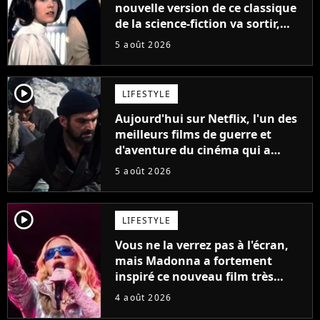
nouvelle version de ce classique
de la science-fiction va sortir,
mais on ne la verra jamais en
5 août 2026
France
player2
LIFESTYLE
Aujourd'hui sur Netflix, l'un des
meilleurs films de guerre et
d'aventure du cinéma qui a
connu un succès retentissant à
5 août 2026
son époque
player2
LIFESTYLE
Vous ne la verrez pas à l'écran,
mais Madonna a fortement
inspiré ce nouveau film très
attendu
4 août 2026