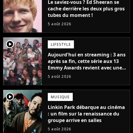
Le saviez-vous ? Ed Sheeran se
cache derrière les deux plus gros
tubes du moment !
5 août 2026
player2
LIFESTYLE
Aujourd'hui en streaming : 3 ans
après sa fin, cette série aux 13
Emmy Awards revient avec une
suite... totalement différente
5 août 2026
player2
MUSIQUE
Linkin Park débarque au cinéma
: un film sur la renaissance du
groupe arrive en salles
5 août 2026