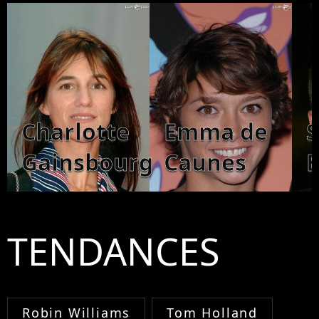
Charlotte
Emma de
Gainsbourg
Caunes
B
TENDANCES
Robin Williams
Tom Holland