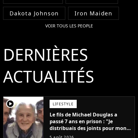
Dakota Johnson
Iron Maiden
VOIR TOUS LES PEOPLE
DERNIÈRES
ACTUALITÉS
player2
LIFESTYLE
Le fils de Michael Douglas a
passé 7 ans en prison : "Je
distribuais des joints pour mon
père"
5 août 2026