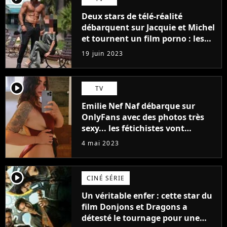
Deux stars de télé-réalité
débarquent sur Jacquie et Michel
et tournent un film porno : les
premières images du tournage
19 juin 2023
(exclu)
player2
TV
Emilie Nef Naf débarque sur
OnlyFans avec des photos très
sexy... les fétichistes vont
prendre leur pied !
4 mai 2023
player2
CINÉ SÉRIE
Un véritable enfer : cette star du
film Donjons et Dragons a
détesté le tournage pour une