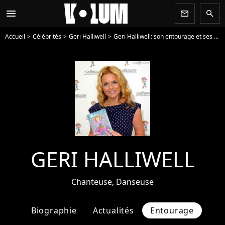
menu
newsletter
search
Accueil
Célébrités
Geri Halliwell
Geri Halliwell: son entourage et ses relations
GERI HALLIWELL
Chanteuse, Danseuse
Biographie
Actualités
Entourage