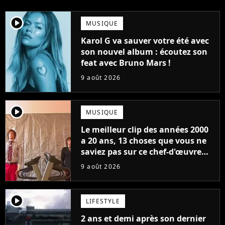
player2
MUSIQUE
Karol G va sauver votre été avec
son nouvel album : écoutez son
feat avec Bruno Mars !
9 août 2026
player2
MUSIQUE
Le meilleur clip des années 2000
a 20 ans, 13 choses que vous ne
saviez pas sur ce chef-d'œuvre
qui a révolutionné YouTube
9 août 2026
player2
LIFESTYLE
2 ans et demi après son dernier