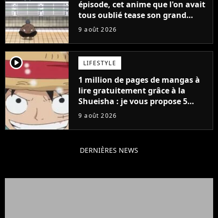
épisode, cet anime que l'on avait
tous oublié tease son grand
retour
9 août 2026
player2
LIFESTYLE
1 million de pages de mangas à
lire gratuitement grâce à la
Shueisha : je vous propose 5
mangas jamais sortis en France
9 août 2026
à découvrir absolument
DERNIÈRES NEWS