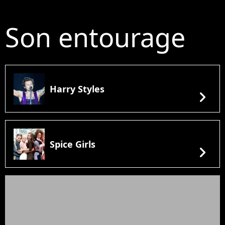
Son entourage
Harry Styles
chevron_right
Spice Girls
chevron_right