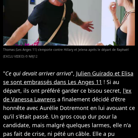
Thomas (Les Anges 11) s'emporte contre Hillary et Jelena après le départ de Raphaël
(EXCLU VIDEO) © NRJ12
"
Ce qui devait arriver arriva
",
Julien Guirado et Elisa
se sont embrassés dans Les Anges 11
! Si au
départ, ils ont préféré garder ce bisou secret,
l'ex
de Vanessa Lawrens
a finalement décidé d'être
honnête avec Aurélie Dotremont en lui avouant ce
qu'il s'était passé. Un gros coup dur pour la
candidate, mais malgré quelques larmes, elle n'a
pas fait de crise, ni pété un câble. Elle a pu