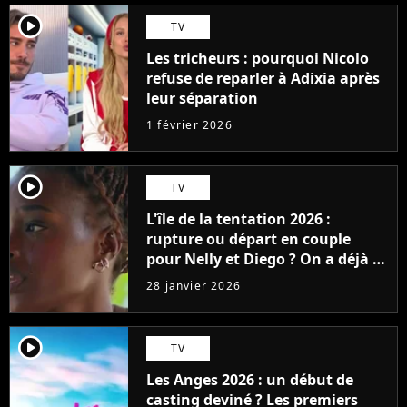
player2
TV
Les tricheurs : pourquoi Nicolo
refuse de reparler à Adixia après
leur séparation
1 février 2026
player2
TV
L'île de la tentation 2026 :
rupture ou départ en couple
pour Nelly et Diego ? On a déjà la
réponse avec une surprise de
28 janvier 2026
dernière minute
player2
TV
Les Anges 2026 : un début de
casting deviné ? Les premiers