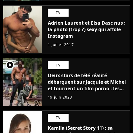
TV
Adrien Laurent et Elsa Dasc nus :
la photo (trop ?) sexy qui affole
Instagram
1 juillet 2017
player2
TV
Deux stars de télé-réalité
débarquent sur Jacquie et Michel
et tournent un film porno : les
premières images du tournage
19 juin 2023
(exclu)
TV
Kamila (Secret Story 11) : sa