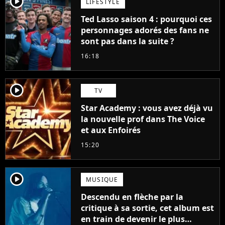
player2
LIFESTYLE
Ted Lasso saison 4 : pourquoi ces
personnages adorés des fans ne
sont pas dans la suite ?
16:18
player2
TV
Star Academy : vous avez déjà vu
la nouvelle prof dans The Voice
et aux Enfoirés
15:20
player2
MUSIQUE
Descendu en flèche par la
critique à sa sortie, cet album est
en train de devenir le plus