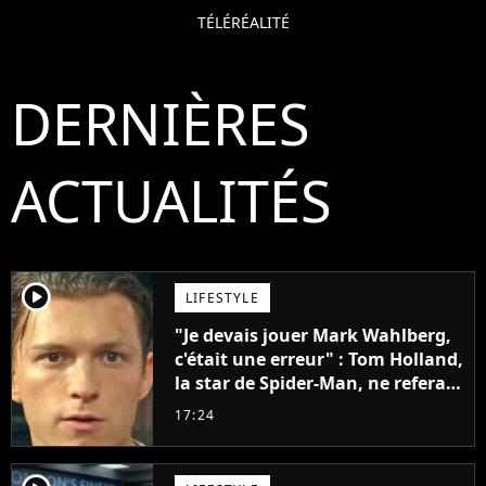
TÉLÉRÉALITÉ
DERNIÈRES
ACTUALITÉS
player2
LIFESTYLE
"Je devais jouer Mark Wahlberg,
c'était une erreur" : Tom Holland,
la star de Spider-Man, ne referait
pas ce blockbuster
17:24