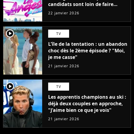
candidats sont loin de faire
l'unanimité
22 janvier 2026
player2
TV
L'île de la tentation : un abandon
choc dès le 2ème épisode ? "Moi,
je me casse"
21 janvier 2026
player2
TV
Les apprentis champions au ski :
déjà deux couples en approche,
"J'aime bien ce que je vois"
21 janvier 2026