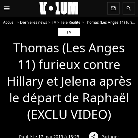
menu
newsletter
search
Accueil
Dernières news
TV
Télé Réalité
Thomas (Les Anges 11) furieux contre Hillary et Jelena après le départ de Raphaël (EXCLU VIDEO)
TV
Thomas (Les Anges
11) furieux contre
Hillary et Jelena après
le départ de Raphaël
(EXCLU VIDEO)
Publié le 17 mai 2019 à 13:25
Partager
share