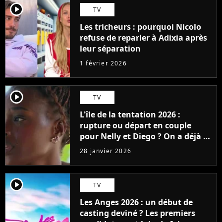
player2
TV
Les tricheurs : pourquoi Nicolo
refuse de reparler à Adixia après
leur séparation
1 février 2026
player2
TV
L'île de la tentation 2026 :
rupture ou départ en couple
pour Nelly et Diego ? On a déjà la
réponse avec une surprise de
28 janvier 2026
dernière minute
player2
TV
Les Anges 2026 : un début de
casting deviné ? Les premiers