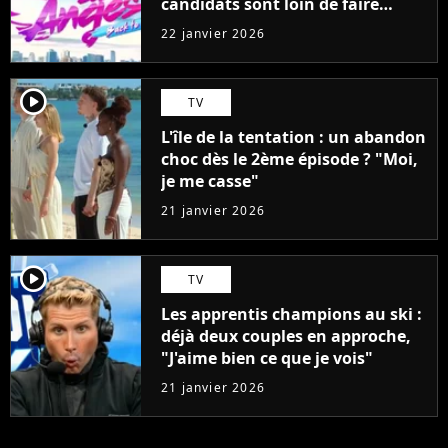
candidats sont loin de faire
l'unanimité
22 janvier 2026
player2
TV
L'île de la tentation : un abandon
choc dès le 2ème épisode ? "Moi,
je me casse"
21 janvier 2026
player2
TV
Les apprentis champions au ski :
déjà deux couples en approche,
"J'aime bien ce que je vois"
21 janvier 2026