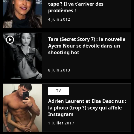
tape ? Il va t'arriver des
problèmes !
4 juin 2012
player2
Tara (Secret Story 7) : la nouvelle
Ayem Nour se dévoile dans un
shooting hot
8 juin 2013
TV
Adrien Laurent et Elsa Dasc nus :
la photo (trop ?) sexy qui affole
Instagram
1 juillet 2017