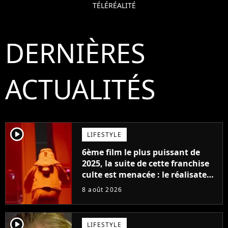
TÉLÉRÉALITÉ
DERNIÈRES
ACTUALITÉS
player2
LIFESTYLE
6ème film le plus puissant de
2025, la suite de cette franchise
culte est menacée : le réalisateur
claque la porte pour "différends
8 août 2026
créatifs"
player2
LIFESTYLE