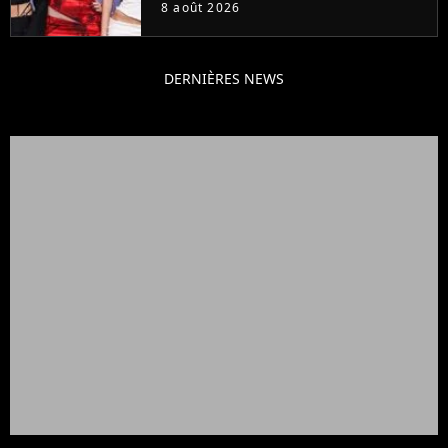
cette décision n’a pas été facile"
8 août 2026
DERNIÈRES NEWS