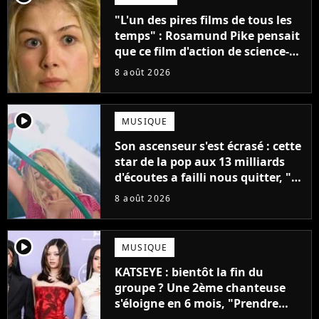
"L'un des pires films de tous les
temps" : Rosamund Pike pensait
que ce film d'action de science-
fiction avec Dwayne Johnson
8 août 2026
mettrait fin à sa carrière
player2
MUSIQUE
Son ascenseur s'est écrasé : cette
star de la pop aux 13 milliards
d'écoutes a failli nous quitter, "Je
pensais ne plus jamais chanter"
8 août 2026
player2
MUSIQUE
KATSEYE : bientôt la fin du
groupe ? Une 2ème chanteuse
s'éloigne en 6 mois, "Prendre