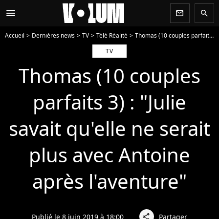
menu
newsletter
search
Accueil
Dernières news
TV
Télé Réalité
Thomas (10 couples parfaits 3) : "Julie savait qu'elle ne serait plus avec Antoine après l'aventure"
TV
Thomas (10 couples
parfaits 3) : "Julie
savait qu'elle ne serait
plus avec Antoine
après l'aventure"
Publié le 8 juin 2019 à 18:00
Partager
share