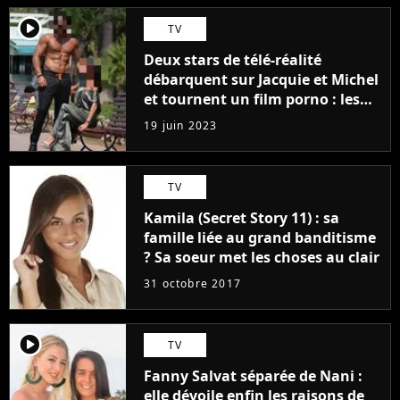
player2
TV
Deux stars de télé-réalité
débarquent sur Jacquie et Michel
et tournent un film porno : les
premières images du tournage
19 juin 2023
(exclu)
TV
Kamila (Secret Story 11) : sa
famille liée au grand banditisme
? Sa soeur met les choses au clair
31 octobre 2017
player2
TV
Fanny Salvat séparée de Nani :
elle dévoile enfin les raisons de