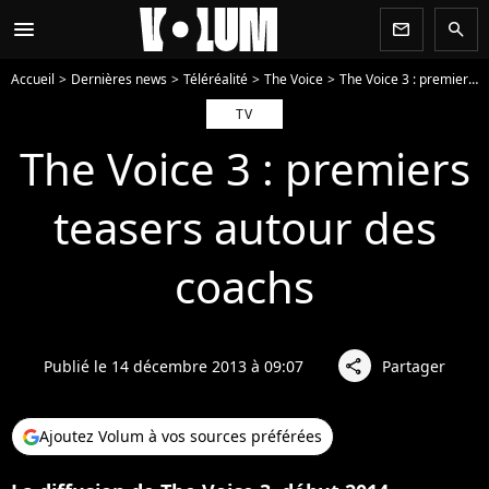
menu
newsletter
search
Accueil
Dernières news
Téléréalité
The Voice
The Voice 3 : premiers teasers autour des coachs
TV
The Voice 3 : premiers
teasers autour des
coachs
Publié le 14 décembre 2013 à 09:07
Partager
share
Ajoutez Volum à vos sources préférées