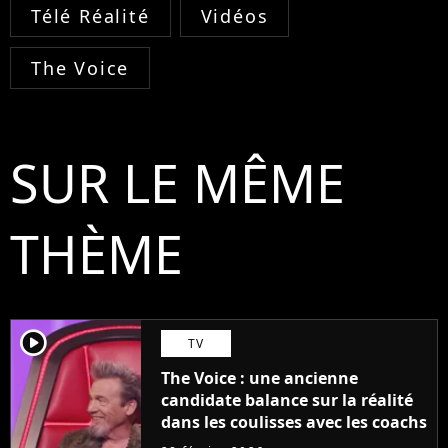
Télé Réalité
Vidéos
The Voice
SUR LE MÊME
THÈME
player2
TV
The Voice : une ancienne
candidate balance sur la réalité
dans les coulisses avec les coachs