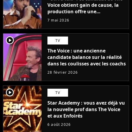
Voice obtient gain de cause, la
production offre une
compensation à tous les talents
7 mai 2026
player2
TV
The Voice : une ancienne
candidate balance sur la réalité
dans les coulisses avec les coachs
28 février 2026
player2
TV
Star Academy : vous avez déjà vu
la nouvelle prof dans The Voice
et aux Enfoirés
6 août 2026