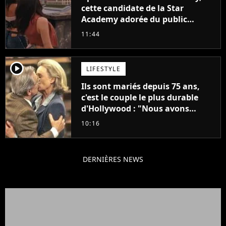
cette candidate de la Star
Academy adorée du public
annonce son premier album,
11:44
"C'est tellement puissant"
player2
LIFESTYLE
Ils sont mariés depuis 75 ans,
c'est le couple le plus durable
d'Hollywood : "Nous avons
avancé jour après jour, et les
10:16
jours se sont transformés en
décennies"
DERNIÈRES NEWS