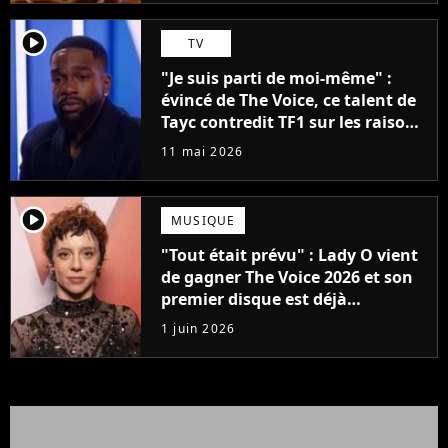
player2
TV
"Je suis parti de moi-même" :
évincé de The Voice, ce talent de
Tayc contredit TF1 sur les raisons
de son élimination
11 mai 2026
player2
MUSIQUE
"Tout était prévu" : Lady O vient
de gagner The Voice 2026 et son
premier disque est déjà
disponible
1 juin 2026