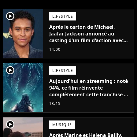
player2
LIFESTYLE
Après le carton de Michael,
Jaafar Jackson annoncé au
casting d'un film d'action avec
Will Smith
14:00
player2
LIFESTYLE
Aujourd'hui en streaming : noté
94%, ce film réinvente
complètement cette franchise de
science-fiction vieille de 40 ans
13:15
player2
MUSIQUE
Après Marine et Helena Bailly,