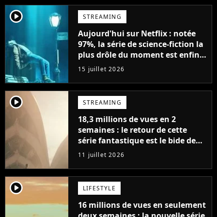
player2
STREAMING
Aujourd'hui sur Netflix : notée
97%, la série de science-fiction la
plus drôle du moment est enfin
de retour avec 8 nouveaux
15 juillet 2026
épisodes
player2
STREAMING
18,3 millions de vues en 2
semaines : le retour de cette
série fantastique est le bide de
l'année sur Netflix
11 juillet 2026
player2
LIFESTYLE
16 millions de vues en seulement
deux semaines : la nouvelle série