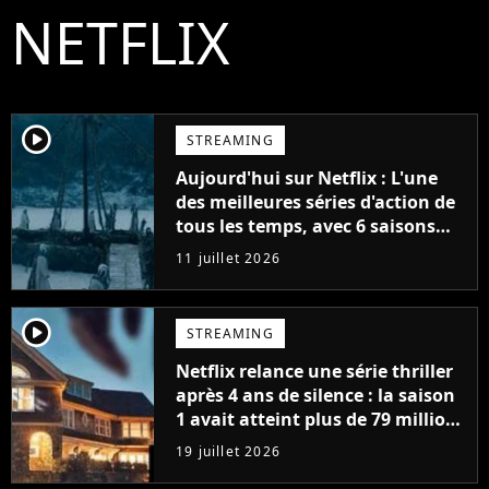
NETFLIX
player2
STREAMING
Aujourd'hui sur Netflix : L'une
des meilleures séries d'action de
tous les temps, avec 6 saisons
parfaites
11 juillet 2026
player2
STREAMING
Netflix relance une série thriller
après 4 ans de silence : la saison
1 avait atteint plus de 79 millions
de vues
19 juillet 2026