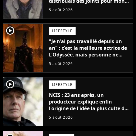
distribuais des joints pour mon
père"
5 août 2026
player2
LIFESTYLE
"Je n'ai pas travaillé depuis un
an" : c'est la meilleure actrice de
L'Odyssée, mais personne ne
veut lui donner de rôle au
5 août 2026
cinéma
player2
LIFESTYLE
NCIS : 23 ans après, un
producteur explique enfin
l'origine de l'idée la plus culte de
la série (et on ne parle pas du
5 août 2026
bateau)