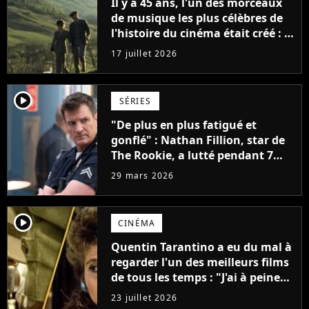
Il y a 45 ans, l'un des morceaux
de musique les plus célèbres de
l'histoire du cinéma était créé : la
mélodie est aujourd'hui plus
17 juillet 2026
célèbre que le film pour lequel
elle a été composée
player2
SÉRIES
"De plus en plus fatigué et
gonflé" : Nathan Fillion, star de
The Rookie, a lutté pendant 7
ans avec un rôle qui le détruisait
29 mars 2026
de plus en plus
player2
CINÉMA
Quentin Tarantino a eu du mal à
regarder l'un des meilleurs films
de tous les temps : "J'ai à peine
réussi à aller jusqu'au générique
23 juillet 2026
de fin"