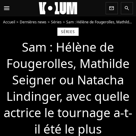
menu
newsletter
search
Accueil
Dernières news
Séries
Sam : Hélène de Fougerolles, Mathilde Seigner ou Natacha Lindinger, avec quelle actrice le tournage a-t-il été le plus compliqué ? Fred Testot répond
SÉRIES
Sam : Hélène de
Fougerolles, Mathilde
Seigner ou Natacha
Lindinger, avec quelle
actrice le tournage a-t-
il été le plus