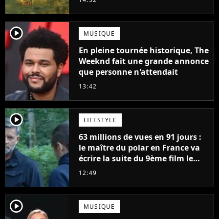
player2
MUSIQUE
En pleine tournée historique, The
Weeknd fait une grande annonce
que personne n'attendait
13:42
player2
LIFESTYLE
63 millions de vues en 91 jours :
le maître du polar en France va
écrire la suite du 9ème film le
plus regardé sur Netflix
12:49
player2
MUSIQUE