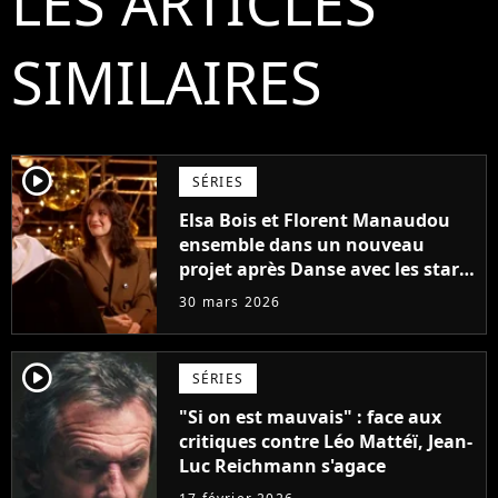
LES ARTICLES
SIMILAIRES
player2
SÉRIES
Elsa Bois et Florent Manaudou
ensemble dans un nouveau
projet après Danse avec les stars
?
30 mars 2026
player2
SÉRIES
"Si on est mauvais" : face aux
critiques contre Léo Mattéï, Jean-
Luc Reichmann s'agace