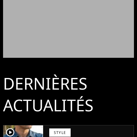
DERNIÈRES
ACTUALITÉS
player2
STYLE