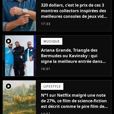
320 dollars, c'est le prix de ces 3
montres collectors inspirées des
meilleures consoles de jeux vidéo
des années 90
17:33
player2
MUSIQUE
Ariana Grande, Triangle des
Bermudes ou Kavinsky : qui
signe la meilleure entrée dans
les charts français cette semaine
16:01
?
player2
LIFESTYLE
N°1 sur Netflix malgré une note
de 27%, ce film de science-fiction
est décrit comme le pire film de
l'été 2026
14:52