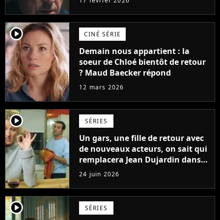
17 février 2026
player2
CINÉ SÉRIE
Demain nous appartient : la
soeur de Chloé bientôt de retour
? Maud Baecker répond
12 mars 2026
player2
SÉRIES
Un gars, une fille de retour avec
de nouveaux acteurs, on sait qui
remplacera Jean Dujardin dans
la nouvelle série
24 juin 2026
player2
SÉRIES