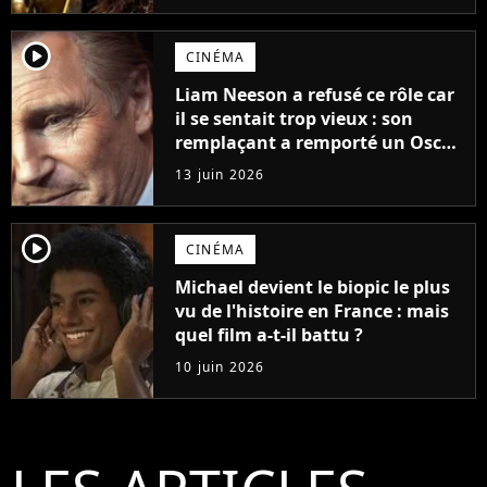
player2
CINÉMA
Liam Neeson a refusé ce rôle car
il se sentait trop vieux : son
remplaçant a remporté un Oscar
et est considéré comme le plus
13 juin 2026
grand acteur de tous les temps
player2
CINÉMA
Michael devient le biopic le plus
vu de l'histoire en France : mais
quel film a-t-il battu ?
10 juin 2026