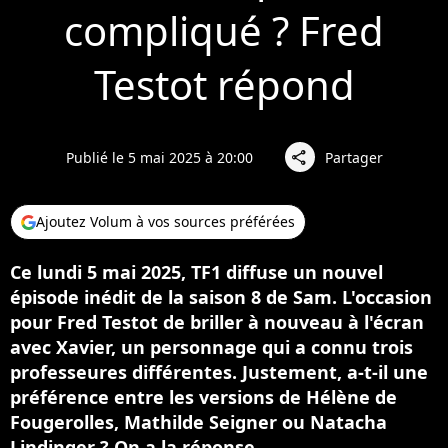
compliqué ? Fred
Testot répond
Publié le 5 mai 2025 à 20:00
Partager
share
Ajoutez Volum à vos sources préférées
Ce lundi 5 mai 2025, TF1 diffuse un nouvel
épisode inédit de la saison 8 de Sam. L'occasion
pour Fred Testot de briller à nouveau à l'écran
avec Xavier, un personnage qui a connu trois
professeures différentes. Justement, a-t-il une
préférence entre les versions de Hélène de
Fougerolles, Mathilde Seigner ou Natacha
Lindinger ? On a la réponse.