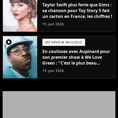
Taylor Swift plus forte que Gims :
sa chanson pour Toy Story 5 fait
un carton en France, les chiffres !
15 juin 2026
player2
INTERVIEW MUSIQUE
En coulisses avec Aupinard pour
son premier show à We Love
Green : "C'est le plus beau
cadeau qu'on puisse me faire"
13 juin 2026