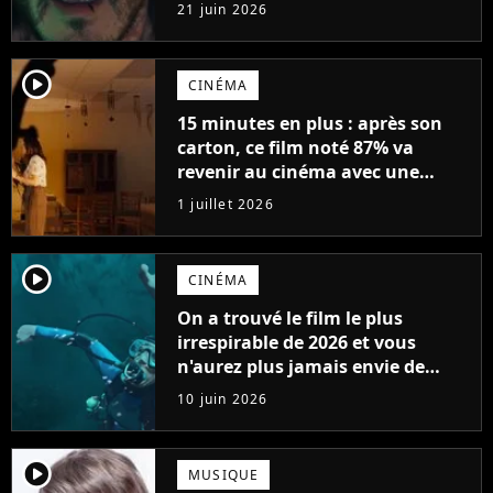
sanglant de tous les temps
21 juin 2026
player2
CINÉMA
15 minutes en plus : après son
carton, ce film noté 87% va
revenir au cinéma avec une
version plus longue
1 juillet 2026
player2
CINÉMA
On a trouvé le film le plus
irrespirable de 2026 et vous
n'aurez plus jamais envie de
vous baigner
10 juin 2026
player2
MUSIQUE