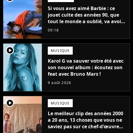
Si vous avez aimé Barbie : ce
jouet culte des années 90, que
tout le monde a oublié, va avoir
un film
09:18
player2
MUSIQUE
Karol G va sauver votre été avec
son nouvel album : écoutez son
feat avec Bruno Mars !
9 août 2026
player2
MUSIQUE
Le meilleur clip des années 2000
a 20 ans, 13 choses que vous ne
saviez pas sur ce chef-d'œuvre
qui a révolutionné YouTube