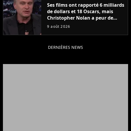
Ses films ont rapporté 6 milliards
de dollars et 18 Oscars, mais
Christopher Nolan a peur de
tourner un genre de films très
9 août 2026
particulier
DERNIÈRES NEWS