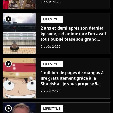
9 août 2026
player2
LIFESTYLE
2 ans et demi après son dernier
épisode, cet anime que l'on avait
tous oublié tease son grand
retour
9 août 2026
player2
LIFESTYLE
1 million de pages de mangas à
lire gratuitement grâce à la
Shueisha : je vous propose 5
mangas jamais sortis en France
9 août 2026
à découvrir absolument
player2
LIFESTYLE