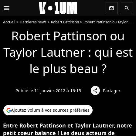
menu
newsletter
search
Accueil
Dernières news
Robert Pattinson
Robert Pattinson ou Taylor Lautner : qui est le plus beau ?
Robert Pattinson ou
Taylor Lautner : qui est
le plus beau ?
Publié le 11 janvier 2012 à 16:15
Partager
share
Ajoutez Volum à vos sources préférées
Entre Robert Pattinson et Taylor Lautner, notre
petit coeur balance ! Les deux acteurs de