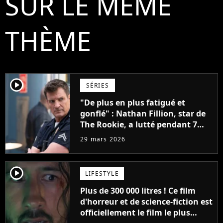
SUR LE MÊME
THÈME
player2
SÉRIES
"De plus en plus fatigué et
gonflé" : Nathan Fillion, star de
The Rookie, a lutté pendant 7
ans avec un rôle qui le détruisait
29 mars 2026
de plus en plus
player2
LIFESTYLE
Plus de 300 000 litres ! Ce film
d'horreur et de science-fiction est
officiellement le film le plus