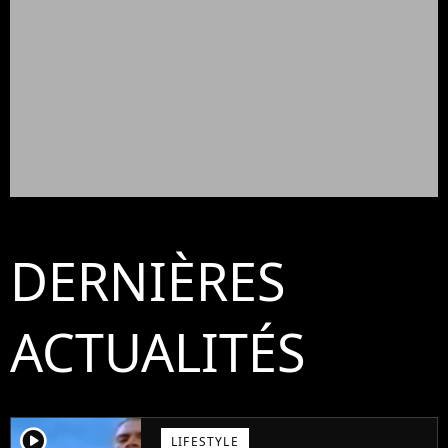
DERNIÈRES
ACTUALITÉS
player2
LIFESTYLE