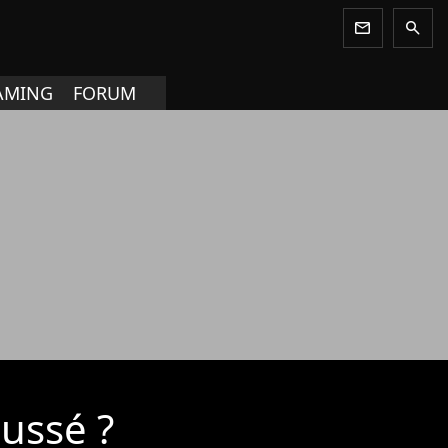
newsletter
search
AMING
FORUM
ussé ?