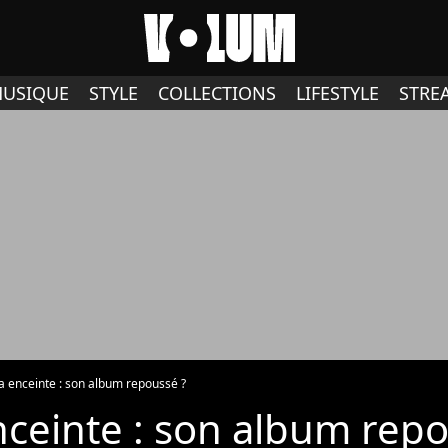
USIQUE
STYLE
COLLECTIONS
LIFESTYLE
STRE
a enceinte : son album repoussé ?
ceinte : son album repo