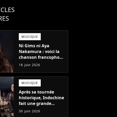
ICLES
RES
MUSIQUE
Ni Gims ni Aya
Nakamura : voici la
chanson francophone
la plus écoutée à
18 juin 2026
l'étranger en 2025 !
MUSIQUE
Après sa tournée
historique, Indochine
fait une grande
annonce que
30 juin 2026
personne n'attendait