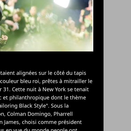
ient alignées sur le côté du tapis
uleur bleu roi, prêtes à mitrailler le
r 31. Cette nuit à New York se tenait
c et philanthropique dont le thème
iloring Black Style". Sous la
on, Colman Domingo, Pharrell
on James, choisi comme président
plus en vue du monde people ont