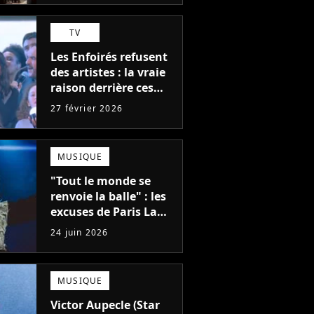
TV
Les Enfoirés refusent
des artistes : la vraie
raison derrière ces
recalés du casting
27 février 2026
MUSIQUE
"Tout le monde se
renvoie la balle" : les
excuses de Paris La
Défense Arena après
24 juin 2026
le concert interrompu
d'Iron Maiden ne
passent pas
MUSIQUE
Victor Aupecle (Star