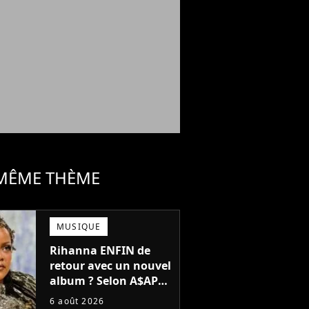
 MÊME THÈME
MUSIQUE
Rihanna ENFIN de
retour avec un nouvel
album ? Selon A$AP
Rocky, "c'est du
6 août 2026