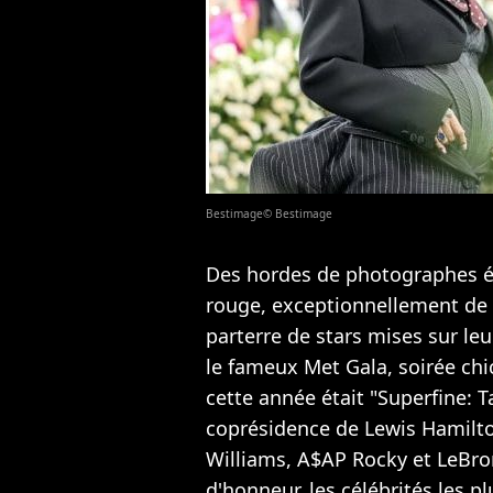
Bestimage© Bestimage
Des hordes de photographes éta
rouge, exceptionnellement de co
parterre de stars mises sur leu
le fameux Met Gala, soirée chi
cette année était "Superfine: Ta
coprésidence de Lewis Hamilt
Williams, A$AP Rocky et LeBr
d'honneur, les célébrités les 