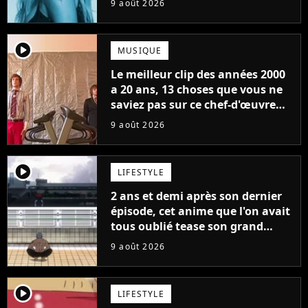
9 août 2026
player2
MUSIQUE
Le meilleur clip des années 2000
a 20 ans, 13 choses que vous ne
saviez pas sur ce chef-d'œuvre
qui a révolutionné YouTube
9 août 2026
player2
LIFESTYLE
2 ans et demi après son dernier
épisode, cet anime que l'on avait
tous oublié tease son grand
retour
9 août 2026
player2
LIFESTYLE