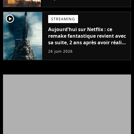
player2
STREAMING
Aujourd'hui sur Netflix : ce
remake fantastique revient avec
sa suite, 2 ans après avoir réalisé
60 millions de vues et régné 6
26 juin 2026
semaines dans le Top 10