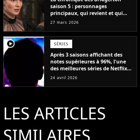
saison 5 : personnages
principaux, qui revient et qui
part, saut dans le temps et tout
27 mars 2026
ce que l'on sait sur la suite de la
série
player2
SÉRIES
Après 3 saisons affichant des
notes supérieures à 96%, l'une
des meilleures séries de Netflix
s'achève bientôt avec un film qui
24 avril 2026
pourrait tout changer pour ses
personnages
LES ARTICLES
SIMILAIRES