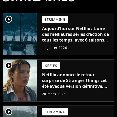
player2
STREAMING
Aujourd'hui sur Netflix : L'une
des meilleures séries d'action de
tous les temps, avec 6 saisons
parfaites
11 juillet 2026
player2
SÉRIES
Netflix annonce le retour
surprise de Stranger Things cet
été avec sa version définitive,
une décision historique
20 mars 2026
player2
STREAMING