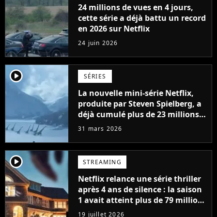
24 millions de vues en 4 jours,
cette série a déjà battu un record
en 2026 sur Netflix
24 juin 2026
player2
SÉRIES
La nouvelle mini-série Netflix,
produite par Steven Spielberg, a
déjà cumulé plus de 23 millions
de vues
31 mars 2026
player2
STREAMING
Netflix relance une série thriller
après 4 ans de silence : la saison
1 avait atteint plus de 79 millions
de vues
19 juillet 2026