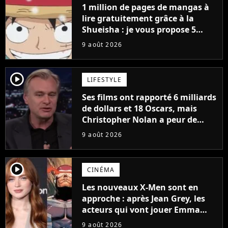
1 million de pages de mangas à
lire gratuitement grâce à la
Shueisha : je vous propose 5
mangas jamais sortis en France
9 août 2026
à découvrir absolument
player2
LIFESTYLE
Ses films ont rapporté 6 milliards
de dollars et 18 Oscars, mais
Christopher Nolan a peur de
tourner un genre de films très
9 août 2026
particulier
player2
CINÉMA
Les nouveaux X-Men sont en
approche : après Jean Grey, les
acteurs qui vont jouer Emma
Frost et Cyclope trouvés !
9 août 2026