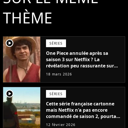
THÈME
player2
SÉRIES
One Piece annulée après sa
saison 3 sur Netflix ? La
révélation peu rassurante sur
l'avenir de la série
18 mars 2026
player2
SÉRIES
Cette série française cartonne
mais Netflix n'a pas encore
commandé de saison 2, pourtant
les créateurs travaillent déjà sur
12 février 2026