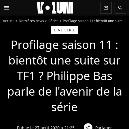
menu
newsletter
search
Accueil
Dernières news
Séries
Profilage saison 11 : bientôt une suite sur TF1 ? Philippe Bas parle de l'avenir de la série
CINÉ SÉRIE
Profilage saison 11 :
bientôt une suite sur
TF1 ? Philippe Bas
parle de l'avenir de la
série
Publié le 27 août 2020 à 21:25
Partager
share