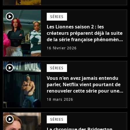
la suite
player2
SÉRIES
Les Lionnes saison 2 : les
créateurs préparent déjà la suite
de la série française phénomène
sur Netflix
16 février 2026
player2
SÉRIES
Vous n'en avez jamais entendu
parler, Netflix vient pourtant de
renouveler cette série pour une
saison 2
18 mars 2026
player2
SÉRIES
La chronique des Bridgerton