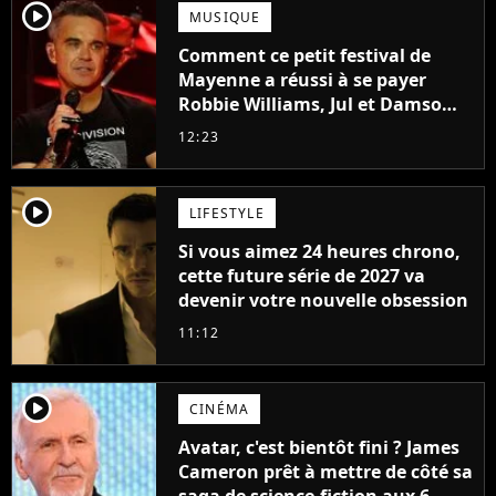
player2
MUSIQUE
Comment ce petit festival de
Mayenne a réussi à se payer
Robbie Williams, Jul et Damso
cette année ?
12:23
player2
LIFESTYLE
Si vous aimez 24 heures chrono,
cette future série de 2027 va
devenir votre nouvelle obsession
11:12
player2
CINÉMA
Avatar, c'est bientôt fini ? James
Cameron prêt à mettre de côté sa
saga de science-fiction aux 6