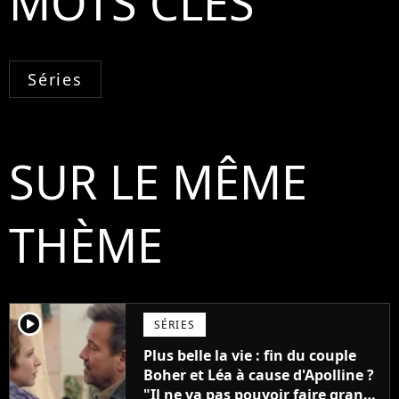
MOTS CLÉS
Séries
SUR LE MÊME
THÈME
player2
SÉRIES
Plus belle la vie : fin du couple
Boher et Léa à cause d'Apolline ?
"Il ne va pas pouvoir faire grand-