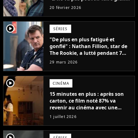
chose"
20 février 2026
player2
SÉRIES
"De plus en plus fatigué et
gonflé" : Nathan Fillion, star de
The Rookie, a lutté pendant 7
ans avec un rôle qui le détruisait
29 mars 2026
de plus en plus
player2
CINÉMA
15 minutes en plus : après son
carton, ce film noté 87% va
revenir au cinéma avec une
version plus longue
1 juillet 2026
player2
SÉRIES