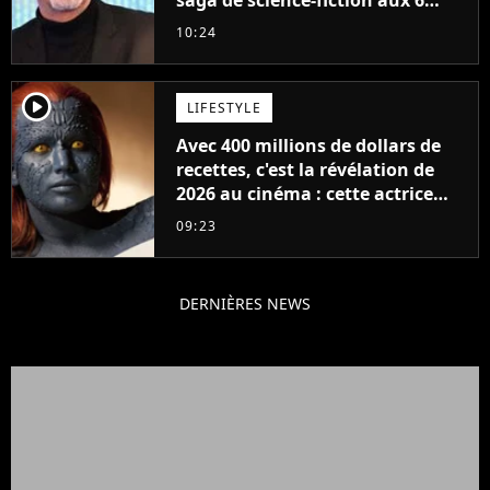
milliards de recettes
10:24
player2
LIFESTYLE
Avec 400 millions de dollars de
recettes, c'est la révélation de
2026 au cinéma : cette actrice
adorée prête à remplacer
09:23
Jennifer Lawrence chez Marvel
DERNIÈRES NEWS