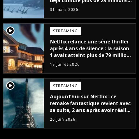
déjà cumulé plus de 23 millions
de vues
31 mars 2026
player2
STREAMING
Netflix relance une série thriller
après 4 ans de silence : la saison
1 avait atteint plus de 79 millions
de vues
19 juillet 2026
player2
STREAMING
Aujourd'hui sur Netflix : ce
remake fantastique revient avec
sa suite, 2 ans après avoir réalisé
60 millions de vues et régné 6
26 juin 2026
semaines dans le Top 10