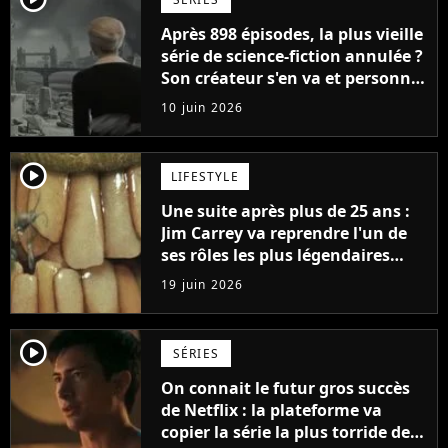
Après 898 épisodes, la plus vieille
série de science-fiction annulée ?
Son créateur s'en va et personne
ne sait ce qui va se passer
10 juin 2026
player2
LIFESTYLE
Une suite après plus de 25 ans :
Jim Carrey va reprendre l'un de
ses rôles les plus légendaires
(alors qu'il l'avait détesté)
19 juin 2026
player2
SÉRIES
On connait le futur gros succès
de Netflix : la plateforme va
copier la série la plus torride de