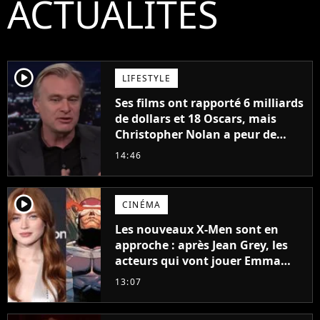
ACTUALITÉS
player2
LIFESTYLE
Ses films ont rapporté 6 milliards
de dollars et 18 Oscars, mais
Christopher Nolan a peur de
tourner un genre de films très
14:46
particulier
player2
CINÉMA
Les nouveaux X-Men sont en
approche : après Jean Grey, les
acteurs qui vont jouer Emma
Frost et Cyclope trouvés !
13:07