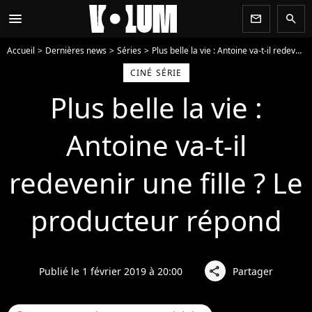
menu
newsletter
search
Accueil
Dernières news
Séries
Plus belle la vie : Antoine va-t-il redevenir une fille ? Le producteur répond
CINÉ SÉRIE
Plus belle la vie :
Antoine va-t-il
redevenir une fille ? Le
producteur répond
Publié le 1 février 2019 à 20:00
Partager
share