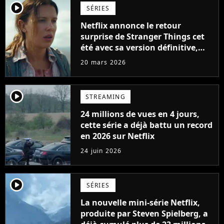
player2
SÉRIES
Netflix annonce le retour
surprise de Stranger Things cet
été avec sa version définitive,
une décision historique
20 mars 2026
player2
STREAMING
24 millions de vues en 4 jours,
cette série a déjà battu un record
en 2026 sur Netflix
24 juin 2026
player2
SÉRIES
La nouvelle mini-série Netflix,
produite par Steven Spielberg, a