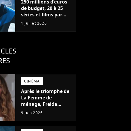
250 millions d'euros
de budget, 20 à 25
séries et films par
an... Netflix en a
1 juillet 2026
marre de produire
autant en France
ICLES
RES
CINÉMA
Après le triomphe de
La Femme de
ménage, Freida
McFadden décroche
9 juin 2026
déjà une nouvelle
adaptation au
cinéma… avant même