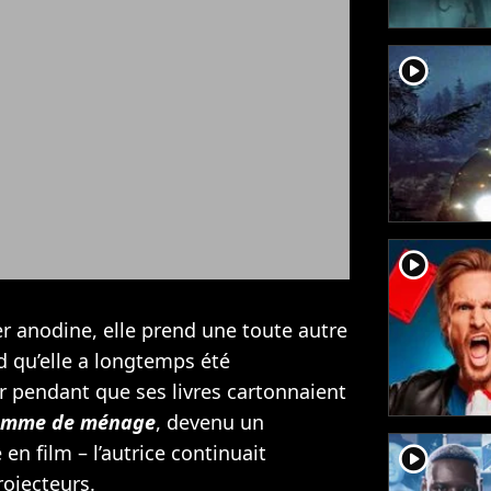
player2
player2
er anodine, elle prend une toute autre
qu’elle a longtemps été
 pendant que ses livres cartonnaient
emme de ménage
, devenu un
 film – l’autrice continuait
player2
rojecteurs.