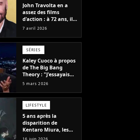
John Travolta en a
assez des films
d'action : à 72 ans, il
signe son premier
7 avril 2026
film avec une histoire
écrite il y a 30 ans
SÉRIES
Kaley Cuoco à propos
de The Big Bang
Theory : "J'essayais
désespérément de
5 mars 2026
maintenir ce groupe
soudé, et nous nous
aimions tous
LIFESTYLE
vraiment, mais ça a
duré douze ans"
5 ans après la
disparition de
Kentaro Miura, les
chapitres 384 à 386 de
16 juin 2026