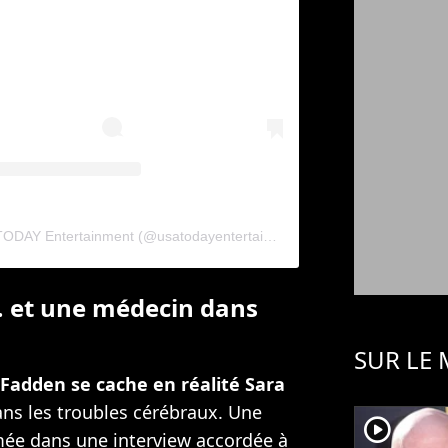
Une publication partagée par USA TODAY Entertainment (@usatodayentertainment)
… et une médecin dans
SUR LE
Fadden se cache en réalité Sara
ans les troubles cérébraux. Une
player2
ée dans une interview accordée à