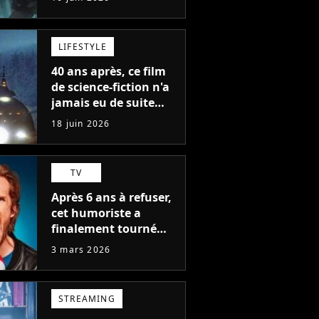
Berserk arrivent enfin
et même Miura
pensait ça impossible
LIFESTYLE
à l'époque
40 ans après, ce film
de science-fiction n'a
jamais eu de suite
mais on a ENFIN la
18 juin 2026
réponse qu'on
attendait tous
TV
Après 6 ans à refuser,
cet humoriste a
finalement tourné
dans LOL : qui rit sort
3 mars 2026
et il ne l'a pas fait
pour l'argent, "J'ai
toujours dit..."
STREAMING