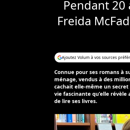
Pendant 20 a
Freida McFadd
Ajoutez Volum à vos sources préfé
Connue pour ses romans à 
ménage, vendus à des millio
cachait elle-même un secret 
vie fascinante qu’elle révèle
de lire ses livres.