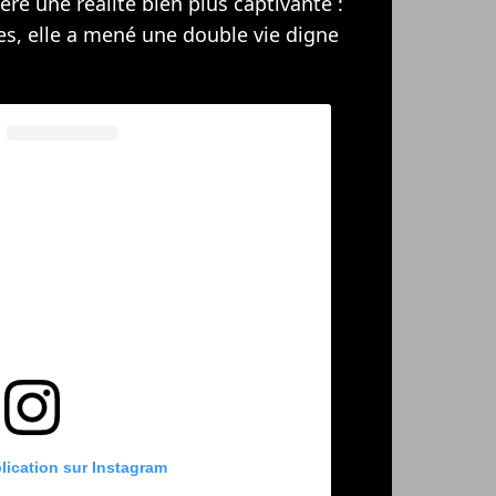
ère une réalité bien plus captivante :
s, elle a mené une double vie digne
blication sur Instagram