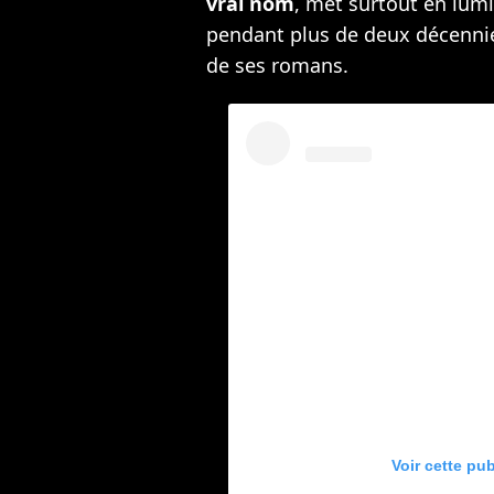
vrai nom
, met surtout en lumi
pendant plus de deux décennie
de ses romans.
Voir cette pu