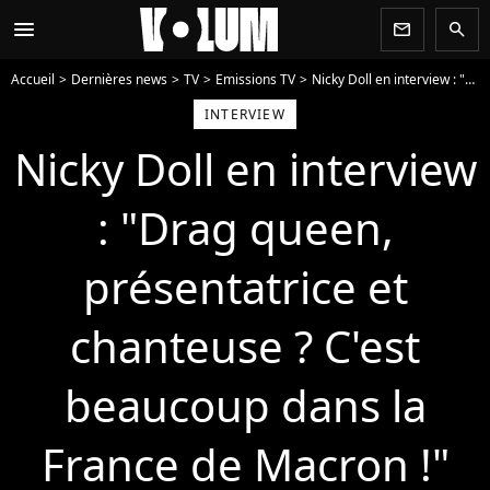
menu
newsletter
search
Accueil
Dernières news
TV
Emissions TV
Nicky Doll en interview : "Drag queen, présentatrice et chanteuse ? C'est beaucoup dans la France de Macron !"
INTERVIEW
Nicky Doll en interview
: "Drag queen,
présentatrice et
chanteuse ? C'est
beaucoup dans la
France de Macron !"