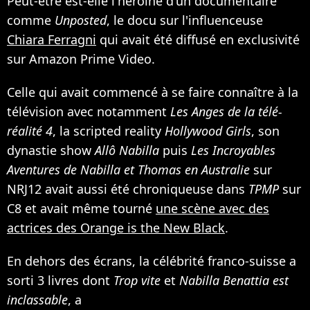
Peut-être est-elle l'héroïne d'un documentaire
comme
Unposted
, le docu sur l'influenceuse
Chiara Ferragni
qui avait été diffusé en exclusivité
sur Amazon Prime Video.
Celle qui avait commencé à se faire connaître à la
télévision avec notamment
Les Anges de la télé-
réalité 4
, la scripted reality
Hollywood Girls
, son
dynastie show
Allô Nabilla
puis
Les Incroyables
Aventures de Nabilla et Thomas en Australie
sur
NRJ12 avait aussi été chroniqueuse dans
TPMP
sur
C8 et avait même tourné
une scène avec des
actrices des Orange is the New Black
.
En dehors des écrans, la célébrité franco-suisse a
sorti 3 livres dont
Trop vite
et
Nabilla Benattia est
inclassable
, a