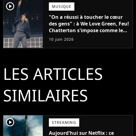
player2
MUSIQUE
"On a réussi à toucher le cœur
des gens" : à We Love Green, Feu!
Chatterton s'impose comme le
groupe rock français de sa
10 juin 2026
génération
LES ARTICLES
SIMILAIRES
player2
STREAMING
Aujourd'hui sur Netflix : ce