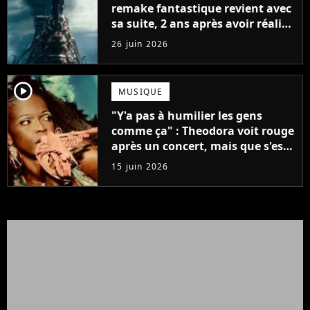
remake fantastique revient avec
sa suite, 2 ans après avoir réalisé
60 millions de vues et régné 6
26 juin 2026
semaines dans le Top 10
player2
MUSIQUE
"Y'a pas à humilier les gens
comme ça" : Theodora voit rouge
après un concert, mais que s'est-
il passé ?
15 juin 2026