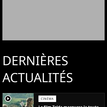
DERNIÈRES
ACTUALITÉS
player2
CINÉMA