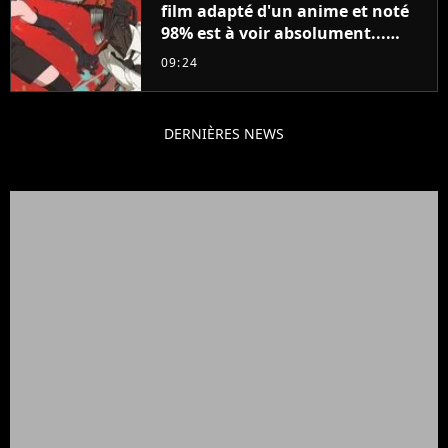
film adapté d'un anime et noté
98% est à voir absolument...
sinon vous ne comprendrez plus
09:24
la série
DERNIÈRES NEWS