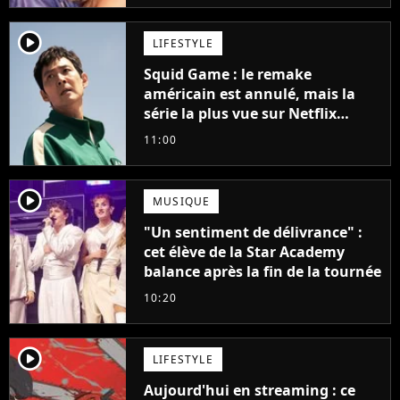
player2
LIFESTYLE
Squid Game : le remake
américain est annulé, mais la
série la plus vue sur Netflix
pourrait avoir une version
11:00
française
player2
MUSIQUE
"Un sentiment de délivrance" :
cet élève de la Star Academy
balance après la fin de la tournée
10:20
player2
LIFESTYLE
Aujourd'hui en streaming : ce