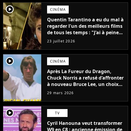
player2
CINÉMA
Quentin Tarantino a eu du mal à
regarder l'un des meilleurs films
de tous les temps : "J'ai à peine
réussi à aller jusqu'au générique
23 juillet 2026
de fin"
player2
CINÉMA
Après La Fureur du Dragon,
Chuck Norris a refusé d'affronter
à nouveau Bruce Lee, un choix
qui a façonné sa légende
29 mars 2026
player2
TV
Cyril Hanouna veut transformer
W9 en C8 : ancienne émission de