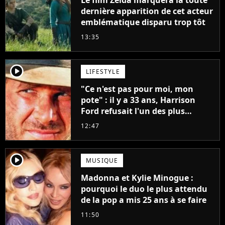
Le film Zelda marquera la toute
dernière apparition de cet acteur
emblématique disparu trop tôt
13:35
player2
LIFESTYLE
"Ce n'est pas pour moi, mon
pote" : il y a 33 ans, Harrison
Ford refusait l'un des plus
grands succès de tous les temps
12:47
player2
MUSIQUE
Madonna et Kylie Minogue :
pourquoi le duo le plus attendu
de la pop a mis 25 ans à se faire
11:50