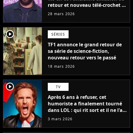
retour et nouveau télé-crochet à
venir
28 mars 2026
player2
SÉRIES
TF1 annonce le grand retour de
sa série de science-fiction,
nouveau retour vers le passé
18 mars 2026
player2
TV
Après 6 ans à refuser, cet
humoriste a finalement tourné
dans LOL : qui rit sort et il ne l'a
pas fait pour l'argent, "J'ai
3 mars 2026
toujours dit..."