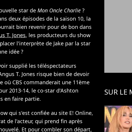
ouvelle star de
Mon Oncle Charlie
?
ns deux épisodes de la saison 10, la
rrait bien revenir pour de bon dans
s T. Jones
, les producteurs du show
lacer l'interprète de Jake par la star
nne idée ?
oir supplié les téléspectateurs
 Angus T. Jones risque bien de devoir
èse où CBS commanderait une 11ème
ur 2013-14, le co-star d'Ashton
SUR LE
s en faire partie.
w qui s'est confiée au site E! Online,
at de l'acteur, qui prend fin après
enouvelé. Et pour combler son départ,