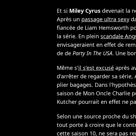
Et si
Miley Cyrus
devenait la n
Après un
passage ultra sexy
da
fiancée de Liam Hemsworth pou
la série. En plein
scandale Angu
envisageraient en effet de remp
de de
Party In The USA
. Une bo
Même s'
il s'est excusé
après av
d'arrêter de regarder sa série,
plier bagages. Dans l'hypoth
saison de Mon Oncle Charlie po
Kutcher pourrait en effet ne pa
Selon une source proche du sho
tout porte à croire que le contr
cette saison 10, ne sera pas r