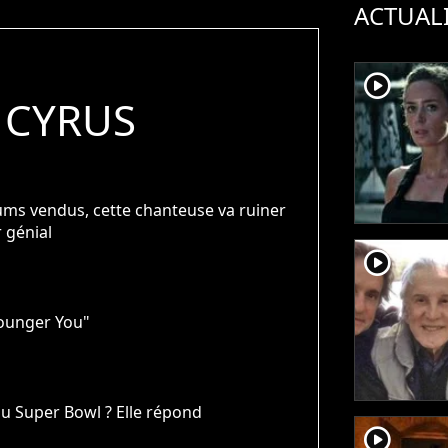
ACTUAL
player2
 CYRUS
bums vendus, cette chanteuse va ruiner
r génial
player2
Younger You"
u Super Bowl ? Elle répond
player2