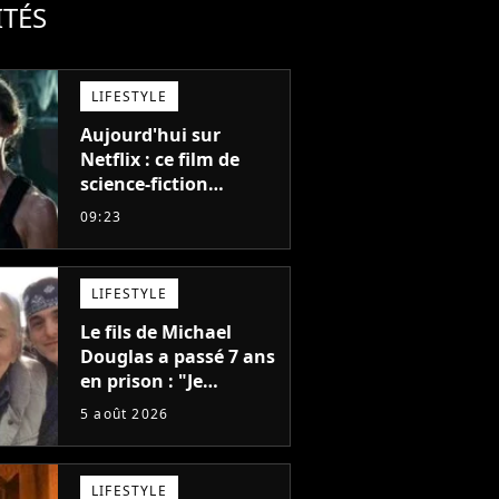
ITÉS
LIFESTYLE
Aujourd'hui sur
Netflix : ce film de
science-fiction
totalement oublié est
09:23
pourtant l'un des
meilleurs des années
2010
LIFESTYLE
Le fils de Michael
Douglas a passé 7 ans
en prison : "Je
distribuais des joints
5 août 2026
pour mon père"
LIFESTYLE