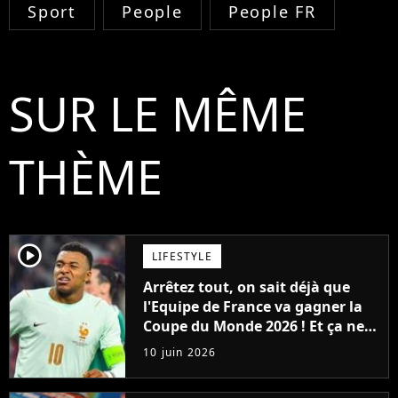
Sport
People
People FR
SUR LE MÊME
THÈME
player2
LIFESTYLE
Arrêtez tout, on sait déjà que
l'Equipe de France va gagner la
Coupe du Monde 2026 ! Et ça ne
sera pas grâce à Mbappé, ni
10 juin 2026
Dembélé