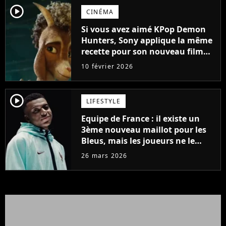
player2
CINÉMA
Si vous avez aimé KPop Demon
Hunters, Sony applique la même
recette pour son nouveau film
d'animation, Goat – Rêver plus
10 février 2026
haut
player2
LIFESTYLE
Equipe de France : il existe un
3ème nouveau maillot pour les
Bleus, mais les joueurs ne le
porteront jamais
26 mars 2026