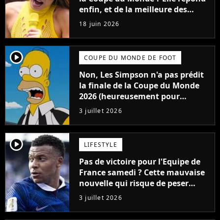
enfin, et de la meilleure des
façons !
18 juin 2026
player2
COUPE DU MONDE DE FOOT
Non, Les Simpson n'a pas prédit
la finale de la Coupe du Monde
2026 (heureusement pour
l'Equipe de France)
3 juillet 2026
player2
LIFESTYLE
Pas de victoire pour l'Equipe de
France samedi ? Cette mauvaise
nouvelle qui risque de peser
lourd à la Coupe du Monde 2026
3 juillet 2026