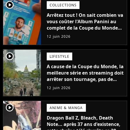
player2
COLLECTIONS
Arrêtez tout ! On sait combien va
vous coûter l'Album Panini au
complet de la Coupe du Monde
2026 (et c'est très cher)
12 juin 2026
player2
LIFESTYLE
A cause de la Coupe du Monde, la
meilleure série en streaming doit
arrêter son tournage, pas de
suite avant 2027
12 juin 2026
player2
ANIME & MANGA
Dragon Ball Z, Bleach, Death
Note... après 37 ans d'existence,