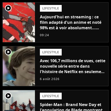
player2
LIFESTYLE
Aujourd'hui en streaming : ce
film adapté d'un anime et noté
98% est à voir absolument...
sinon vous ne comprendrez plus
09:24
la série
player2
LIFESTYLE
Avec 106,7 millions de vues, cette
nouvelle série entre dans
l'histoire de Netflix en seulement
48 jours
6 août 2026
player2
LIFESTYLE
Spider-Man : Brand New Day et
l'annulation de Blade montrent