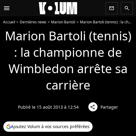
menu
newsletter
search
Accueil
Dernières news
Marion Bartoli
Marion Bartoli (tennis) : la championne de Wimbledon arrête sa carrière
Marion Bartoli (tennis)
: la championne de
Wimbledon arrête sa
carrière
Publié le 15 août 2013 à 12:54
Partager
share
Ajoutez Volum à vos sources préférées