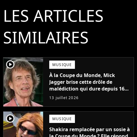
LES ARTICLES
SIMILAIRES
player2
MUSIQUE
À la Coupe du Monde, Mick
Jagger brise cette drôle de
malédiction qui dure depuis 16
ans
13 juillet 2026
player2
MUSIQUE
Shakira remplacée par un sosie à
la Coupe du Monde ? Elle répond