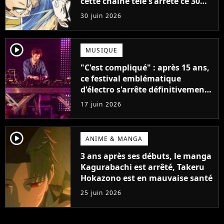
cette chaîne télé s'arrête ce 30
juin 2026 après avoir popularisé
30 juin 2026
les anime en France
player2
MUSIQUE
"C'est compliqué" : après 15 ans,
ce festival emblématique
d'électro s'arrête définitivement
après une dernière édition
17 juin 2026
player2
ANIME & MANGA
3 ans après ses débuts, le manga
Kagurabachi est arrêté, Takeru
Hokazono est en mauvaise santé
25 juin 2026