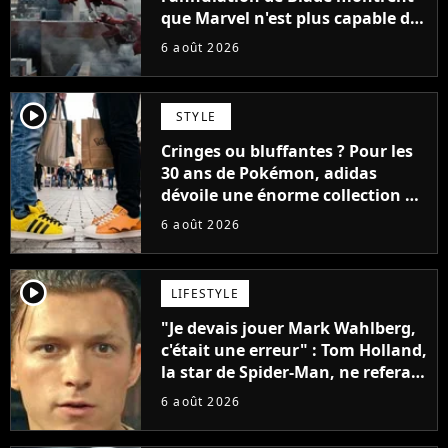
que Marvel n'est plus capable de
faire quoi que ce soit de simple
6 août 2026
player2
STYLE
Cringes ou bluffantes ? Pour les
30 ans de Pokémon, adidas
dévoile une énorme collection de
sneakers et je ne sais pas quoi en
6 août 2026
penser
player2
LIFESTYLE
"Je devais jouer Mark Wahlberg,
c'était une erreur" : Tom Holland,
la star de Spider-Man, ne referait
pas ce blockbuster
6 août 2026