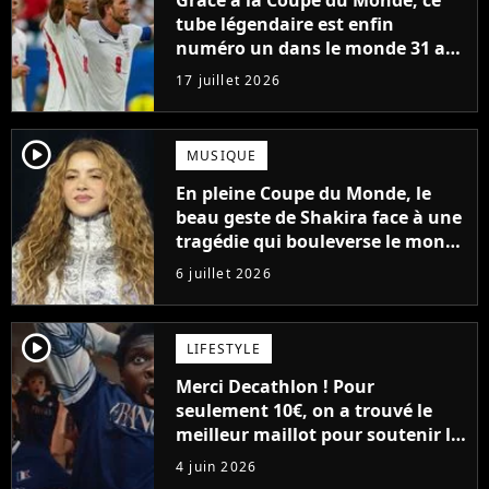
Grâce à la Coupe du Monde, ce
tube légendaire est enfin
numéro un dans le monde 31 ans
après sa sortie
17 juillet 2026
player2
MUSIQUE
En pleine Coupe du Monde, le
beau geste de Shakira face à une
tragédie qui bouleverse le monde
entier
6 juillet 2026
player2
LIFESTYLE
Merci Decathlon ! Pour
seulement 10€, on a trouvé le
meilleur maillot pour soutenir la
France à la Coupe du Monde 2026
4 juin 2026