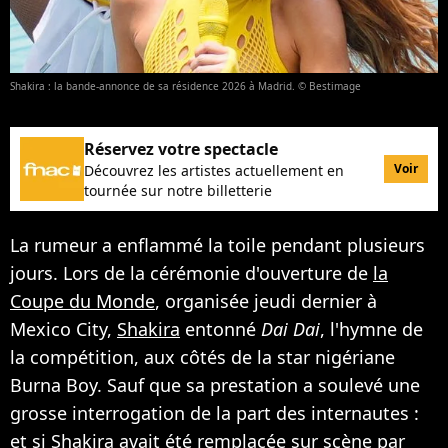
Shakira : la bande-annonce de sa résidence 2026 à Madrid. © Bestimage
Réservez votre spectacle
Voir
Découvrez les artistes actuellement en
tournée sur notre billetterie
La rumeur a enflammé la toile pendant plusieurs
jours. Lors de la cérémonie d'ouverture de
la
Coupe du Monde
, organisée jeudi dernier à
Mexico City,
Shakira
entonné
Dai Dai
, l'hymne de
la compétition, aux côtés de la star nigériane
Burna Boy. Sauf que sa prestation a soulevé une
grosse interrogation de la part des internautes :
et si Shakira avait été remplacée sur scène par