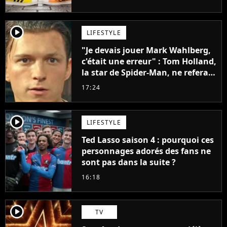
penser
player2
LIFESTYLE
"Je devais jouer Mark Wahlberg,
c'était une erreur" : Tom Holland,
la star de Spider-Man, ne referait
pas ce blockbuster
17:24
player2
LIFESTYLE
Ted Lasso saison 4 : pourquoi ces
personnages adorés des fans ne
sont pas dans la suite ?
16:18
player2
TV