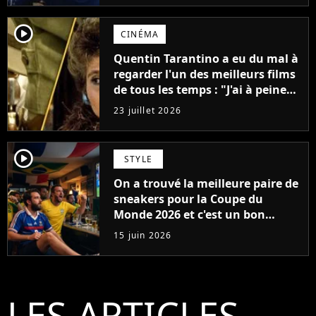
player2
CINÉMA
Quentin Tarantino a eu du mal à
regarder l'un des meilleurs films
de tous les temps : "J'ai à peine
réussi à aller jusqu'au générique
23 juillet 2026
de fin"
player2
STYLE
On a trouvé la meilleure paire de
sneakers pour la Coupe du
Monde 2026 et c'est un bon
souvenir pour l'Equipe de France
15 juin 2026
LES ARTICLES