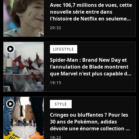
Avec 106,7 millions de vues, cette
nouvelle série entre dans
l'histoire de Netflix en seulement
48 jours
20:32
player2
LIFESTYLE
Spider-Man : Brand New Day et
l'annulation de Blade montrent
que Marvel n'est plus capable de
faire quoi que ce soit de simple
19:15
player2
STYLE
Cringes ou bluffantes ? Pour les
30 ans de Pokémon, adidas
dévoile une énorme collection de
sneakers et je ne sais pas quoi en
18:22