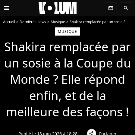
menu
newsletter
search
Accueil
Dernières news
Musique
Shakira remplacée par un sosie à la Coupe du Monde ? Elle répond enfin, et de la meilleure des façons !
MUSIQUE
Shakira remplacée par
un sosie à la Coupe du
Monde ? Elle répond
enfin, et de la
meilleure des façons !
Publié le 18 juin 2026 à 18:28
Partager
share