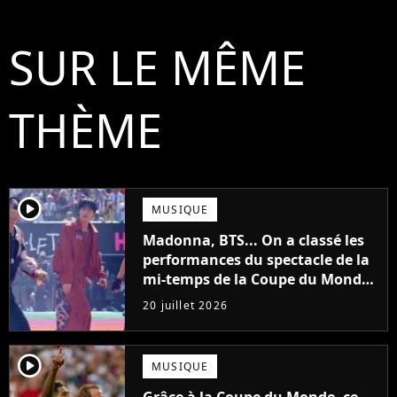
SUR LE MÊME
THÈME
player2
MUSIQUE
Madonna, BTS... On a classé les
performances du spectacle de la
mi-temps de la Coupe du Monde,
de la pire à la meilleure
20 juillet 2026
player2
MUSIQUE