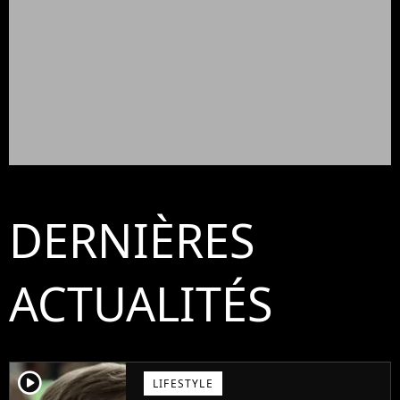
DERNIÈRES
ACTUALITÉS
player2
LIFESTYLE