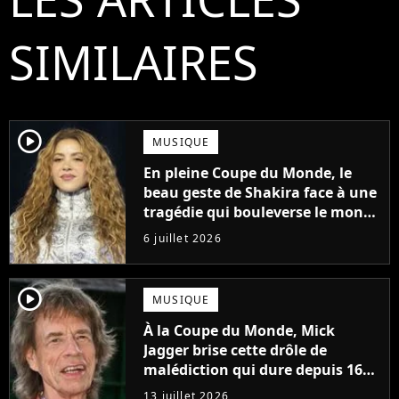
SIMILAIRES
player2
MUSIQUE
En pleine Coupe du Monde, le
beau geste de Shakira face à une
tragédie qui bouleverse le monde
entier
6 juillet 2026
player2
MUSIQUE
À la Coupe du Monde, Mick
Jagger brise cette drôle de
malédiction qui dure depuis 16
ans
13 juillet 2026