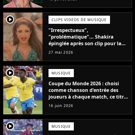
player2
CLIPS VIDEOS DE MUSIQUE
"Irrespectueux",
"problématique"... Shakira
épinglée après son clip pour la
Coupe du Monde
27 mai 2026
player2
MUSIQUE
Coupe du Monde 2026 : choisi
comme chanson d'entrée des
joueurs à chaque match, ce titre
des années 80 cartonne
16 juin 2026
player2
MUSIQUE