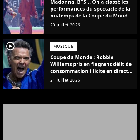
Madonna, BTS... On a classé les
performances du spectacle de la
mi-temps de la Coupe du Monde,
de la pire à la meilleure
20 juillet 2026
player2
MUSIQUE
Coupe du Monde : Robbie
Williams pris en flagrant délit de
consommation illicite en direct ?
Sa mise au point
21 juillet 2026