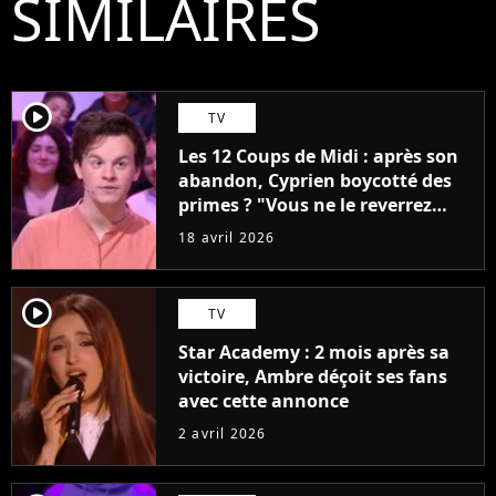
SIMILAIRES
player2
TV
Les 12 Coups de Midi : après son
abandon, Cyprien boycotté des
primes ? "Vous ne le reverrez
plus"
18 avril 2026
player2
TV
Star Academy : 2 mois après sa
victoire, Ambre déçoit ses fans
avec cette annonce
2 avril 2026