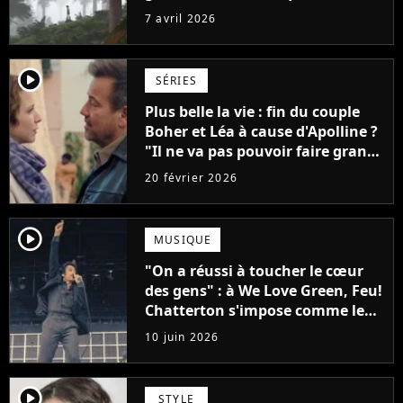
l'une des plus grandes sagas
7 avril 2026
d'animation il y a 16 ans
player2
SÉRIES
Plus belle la vie : fin du couple
Boher et Léa à cause d'Apolline ?
"Il ne va pas pouvoir faire grand-
chose"
20 février 2026
player2
MUSIQUE
"On a réussi à toucher le cœur
des gens" : à We Love Green, Feu!
Chatterton s'impose comme le
groupe rock français de sa
10 juin 2026
génération
player2
STYLE