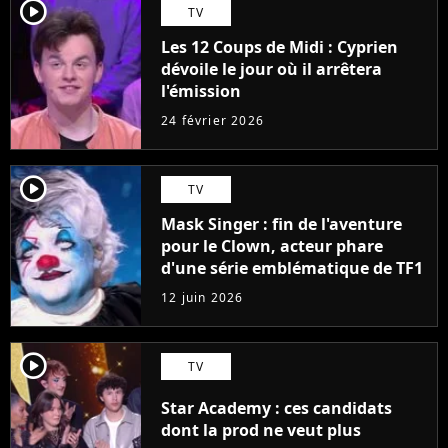
player2
TV
Les 12 Coups de Midi : Cyprien
dévoile le jour où il arrêtera
l'émission
24 février 2026
player2
TV
Mask Singer : fin de l'aventure
pour le Clown, acteur phare
d'une série emblématique de TF1
12 juin 2026
player2
TV
Star Academy : ces candidats
dont la prod ne veut plus