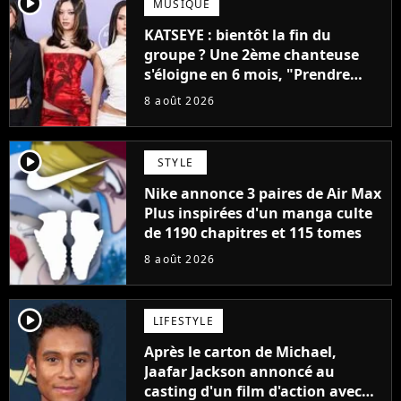
player2
MUSIQUE
KATSEYE : bientôt la fin du
groupe ? Une 2ème chanteuse
s'éloigne en 6 mois, "Prendre
cette décision n’a pas été facile"
8 août 2026
player2
STYLE
Nike annonce 3 paires de Air Max
Plus inspirées d'un manga culte
de 1190 chapitres et 115 tomes
8 août 2026
player2
LIFESTYLE
Après le carton de Michael,
Jaafar Jackson annoncé au
casting d'un film d'action avec