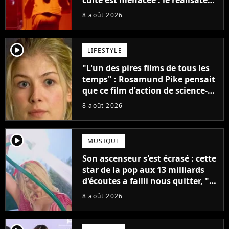
claque la porte pour "différends
8 août 2026
créatifs"
player2
LIFESTYLE
"L'un des pires films de tous les
temps" : Rosamund Pike pensait
que ce film d'action de science-
fiction avec Dwayne Johnson
8 août 2026
mettrait fin à sa carrière
player2
MUSIQUE
Son ascenseur s'est écrasé : cette
star de la pop aux 13 milliards
d'écoutes a failli nous quitter, "Je
pensais ne plus jamais chanter"
8 août 2026