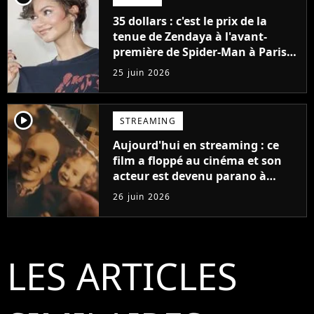
35 dollars : c'est le prix de la
tenue de Zendaya à l'avant-
première de Spider-Man à Paris,
"Le style n'a pas besoin de coûter
25 juin 2026
une fortune"
player2
STREAMING
Aujourd'hui en streaming : ce
film a floppé au cinéma et son
acteur est devenu parano à
cause de l'histoire
26 juin 2026
LES ARTICLES