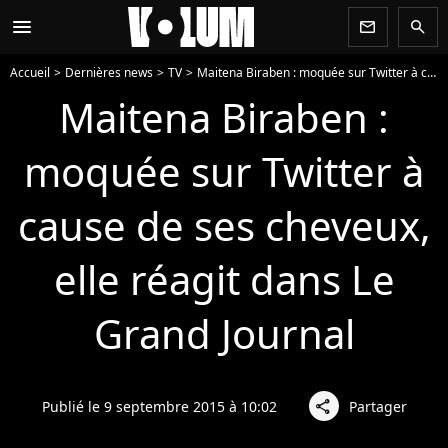
menu
newsletter
search
Accueil
Dernières news
TV
Maitena Biraben : moquée sur Twitter à cause de ses cheveux, elle réagit dans Le Grand Journal
Maitena Biraben :
moquée sur Twitter à
cause de ses cheveux,
elle réagit dans Le
Grand Journal
Publié le 9 septembre 2015 à 10:02
Partager
share