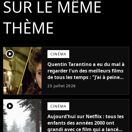
SUR LE MÊME
THÈME
player2
CINÉMA
Quentin Tarantino a eu du mal à
regarder l'un des meilleurs films
de tous les temps : "J'ai à peine
réussi à aller jusqu'au générique
23 juillet 2026
de fin"
player2
CINÉMA
Aujourd'hui sur Netflix : tous les
enfants des années 2000 ont
grandi avec ce film qui a lancé