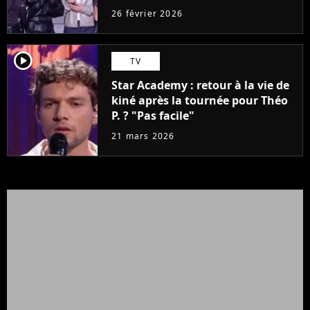
26 février 2026
player2
TV
Star Academy : retour à la vie de
kiné après la tournée pour Théo
P. ? "Pas facile"
21 mars 2026