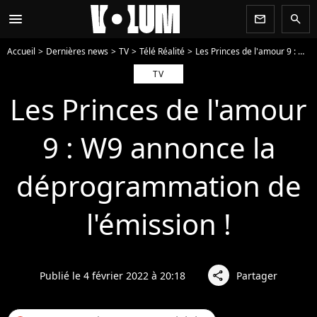
menu
newsletter
search
Accueil
Dernières news
TV
Télé Réalité
Les Princes de l'amour 9 : W9 annonce la déprogrammation de l'émission !
TV
Les Princes de l'amour
9 : W9 annonce la
déprogrammation de
l'émission !
Publié le 4 février 2022 à 20:18
Partager
share