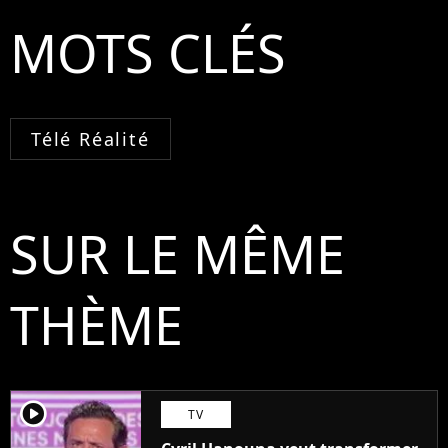
MOTS CLÉS
Télé Réalité
SUR LE MÊME
THÈME
player2
TV