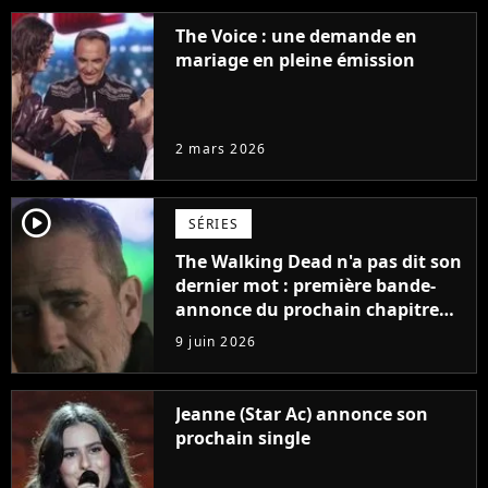
The Voice : une demande en
mariage en pleine émission
2 mars 2026
player2
SÉRIES
The Walking Dead n'a pas dit son
dernier mot : première bande-
annonce du prochain chapitre
avec un retour choc
9 juin 2026
Jeanne (Star Ac) annonce son
prochain single