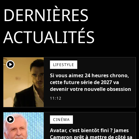
DERNIÈRES
ACTUALITÉS
player2
LIFESTYLE
Si vous aimez 24 heures chrono,
cette future série de 2027 va
devenir votre nouvelle obsession
11:12
player2
CINÉMA
Avatar, c'est bientôt fini ? James
Cameron prêt à mettre de côté sa