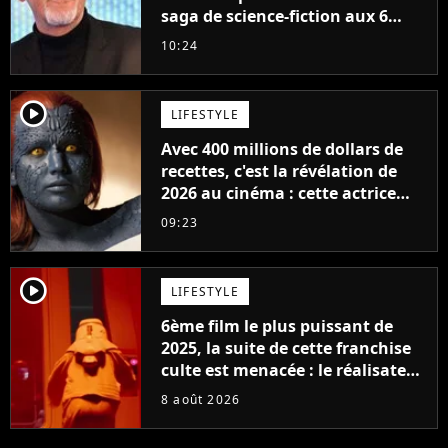
saga de science-fiction aux 6
milliards de recettes
10:24
player2
LIFESTYLE
Avec 400 millions de dollars de
recettes, c'est la révélation de
2026 au cinéma : cette actrice
adorée prête à remplacer
09:23
Jennifer Lawrence chez Marvel
player2
LIFESTYLE
6ème film le plus puissant de
2025, la suite de cette franchise
culte est menacée : le réalisateur
claque la porte pour "différends
8 août 2026
créatifs"