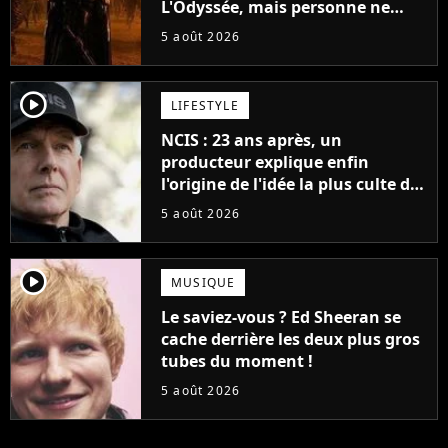
L'Odyssée, mais personne ne
veut lui donner de rôle au
5 août 2026
cinéma
player2
LIFESTYLE
NCIS : 23 ans après, un
producteur explique enfin
l'origine de l'idée la plus culte de
la série (et on ne parle pas du
5 août 2026
bateau)
player2
MUSIQUE
Le saviez-vous ? Ed Sheeran se
cache derrière les deux plus gros
tubes du moment !
5 août 2026