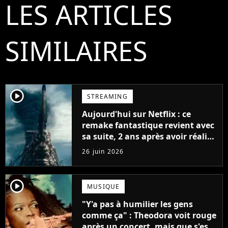
LES ARTICLES
SIMILAIRES
player2
STREAMING
Aujourd'hui sur Netflix : ce
remake fantastique revient avec
sa suite, 2 ans après avoir réalisé
60 millions de vues et régné 6
26 juin 2026
semaines dans le Top 10
player2
MUSIQUE
"Y'a pas à humilier les gens
comme ça" : Theodora voit rouge
après un concert, mais que s'est-