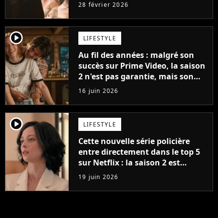
remplacer Phoebe Dynevor et
28 février 2026
Regé-Jean Page dans la saison 5 ?
player2
LIFESTYLE
Au fil des années : malgré son
succès sur Prime Video, la saison
2 n'est pas garantie, mais son
créateur est optimiste : "Je vois
16 juin 2026
cinq saisons"
player2
LIFESTYLE
Cette nouvelle série policière
entre directement dans le top 5
sur Netflix : la saison 2 est
confirmée avant même son
19 juin 2026
arrivée chez nous