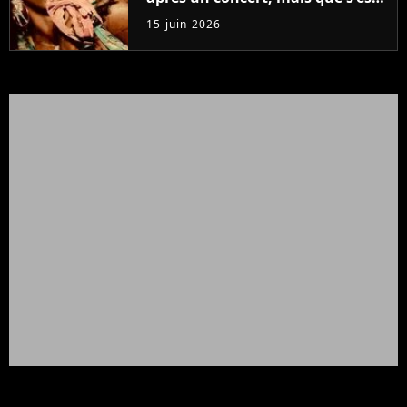
il passé ?
15 juin 2026