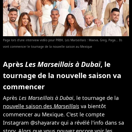
Paga lors d'une interview vidéo pour PRBK. Les Marseillais : Maeva, Greg, Paga... Ils
vont commencer le tournage de la nouvelle saison au Mexique
Après
Les Marseillais à Dubaï
, le
tournage de la nouvelle saison va
commencer
Après
Les Marseillais à Dubaï
, le tournage de la
nouvelle saison des
Marseillais
va bientôt
commencer au Mexique. C'est le compte
Instagram @shayaratv qui a révélé l'info dans sa
story. Alors que vous pouvez encore voir les