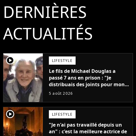
DERNIÈRES
ACTUALITÉS
player2
LIFESTYLE
Le fils de Michael Douglas a
passé 7 ans en prison : "Je
distribuais des joints pour mon
père"
5 août 2026
player2
LIFESTYLE
"Je n'ai pas travaillé depuis un
an" : c'est la meilleure actrice de