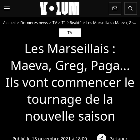
menu
newsletter
search
Accueil
Dernières news
TV
Télé Réalité
Les Marseillais : Maeva, Greg, Paga... Ils vont commencer le tournage de la nouvelle saison
TV
Les Marseillais :
Maeva, Greg, Paga...
Ils vont commencer le
tournage de la
nouvelle saison
Publié le 13 novembre 2021 à 18:00
Partager
share