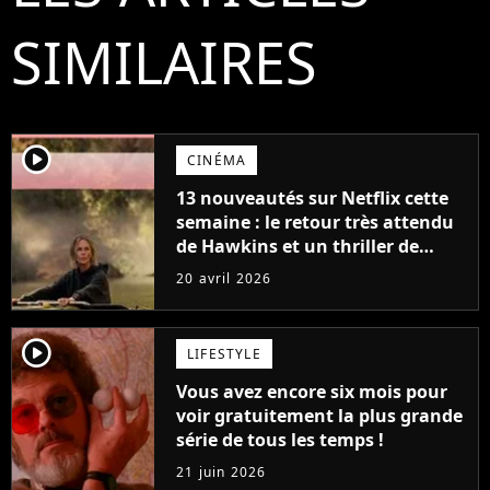
SIMILAIRES
player2
CINÉMA
13 nouveautés sur Netflix cette
semaine : le retour très attendu
de Hawkins et un thriller de
survie avec Charlize Theron
20 avril 2026
player2
LIFESTYLE
Vous avez encore six mois pour
voir gratuitement la plus grande
série de tous les temps !
21 juin 2026