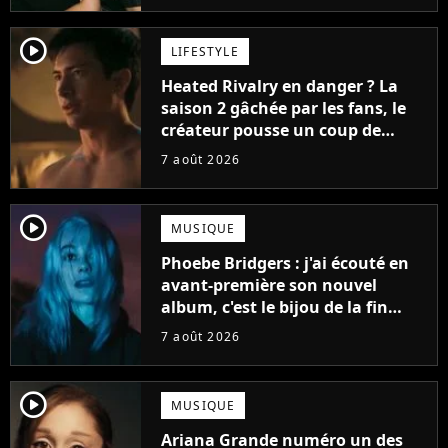
player2
LIFESTYLE
Heated Rivalry en danger ? La
saison 2 gâchée par les fans, le
créateur pousse un coup de
gueule
7 août 2026
player2
MUSIQUE
Phoebe Bridgers : j'ai écouté en
avant-première son nouvel
album, c'est le bijou de la fin
d'été
7 août 2026
player2
MUSIQUE
Ariana Grande numéro un des