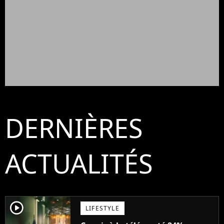
DERNIÈRES
ACTUALITÉS
player2
LIFESTYLE