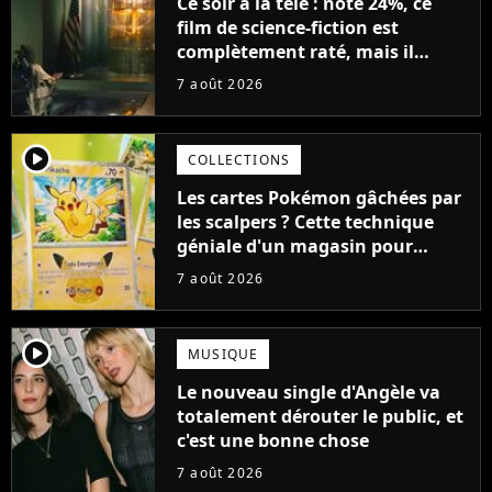
Ce soir à la télé : noté 24%, ce
film de science-fiction est
complètement raté, mais il
aurait pu être encore pire à
7 août 2026
cause de son acteur
player2
COLLECTIONS
Les cartes Pokémon gâchées par
les scalpers ? Cette technique
géniale d'un magasin pour
ruiner les revendeurs
7 août 2026
player2
MUSIQUE
Le nouveau single d'Angèle va
totalement dérouter le public, et
c'est une bonne chose
7 août 2026