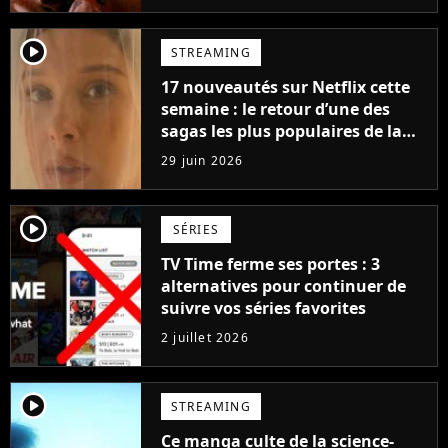
player2
STREAMING
17 nouveautés sur Netflix cette
semaine : le retour d’une des
sagas les plus populaires de la
plateforme et un nouveau
29 juin 2026
contenu interactif
player2
SÉRIES
TV Time ferme ses portes : 3
alternatives pour continuer de
suivre vos séries favorites
2 juillet 2026
player2
STREAMING
Ce manga culte de la science-