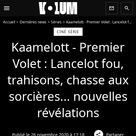
menu
newsletter
search
Accueil
Dernières news
Séries
Kaamelott - Premier Volet : Lancelot fou, trahisons, chasse aux sorcières... nouvelles révélations
CINÉ SÉRIE
Kaamelott - Premier
Volet : Lancelot fou,
trahisons, chasse aux
sorcières... nouvelles
révélations
Publié le 26 novembre 2020 à 17:18
Partager
share