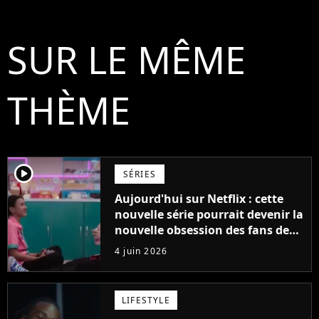
SUR LE MÊME
THÈME
player2
SÉRIES
Aujourd'hui sur Netflix : cette
nouvelle série pourrait devenir la
nouvelle obsession des fans de
BTS, Blackpink et Stray Kids
4 juin 2026
LIFESTYLE