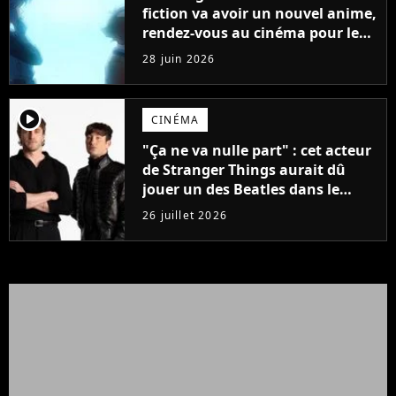
fiction va avoir un nouvel anime,
rendez-vous au cinéma pour le
voir avant tout le monde
28 juin 2026
player2
CINÉMA
"Ça ne va nulle part" : cet acteur
de Stranger Things aurait dû
jouer un des Beatles dans le
biopic, mais il a été recalé
26 juillet 2026