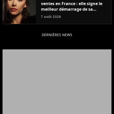
ventes en France : elle signe le
meilleur démarrage de sa
carrière avec son album Petal
7 août 2026
DERNIÈRES NEWS