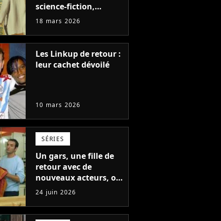
science-fiction,
nouveau retour vers
18 mars 2026
le passé
Les Linkup de retour :
leur cachet dévoilé
10 mars 2026
SÉRIES
Un gars, une fille de
retour avec de
nouveaux acteurs, on
sait qui remplacera
24 juin 2026
Jean Dujardin dans la
nouvelle série