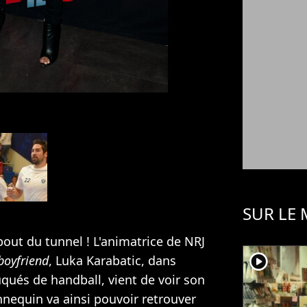
SUR LE
 bout du tunnel ! L'animatrice de NRJ
player2
boyfriend
, Luka Karabatic, dans
uqués de handball, vient de voir son
nnequin va ainsi pouvoir retrouver