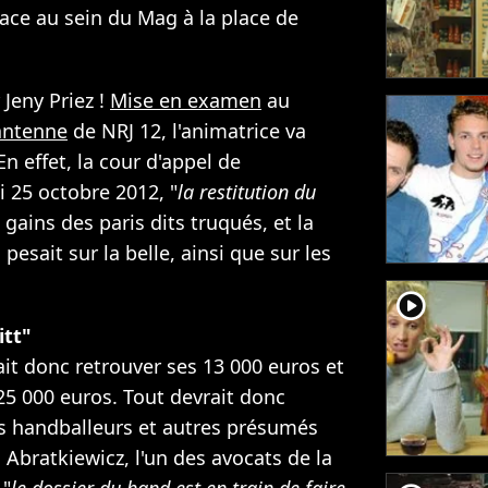
place au sein du Mag à la place de
Jeny Priez !
Mise en examen
au
'antenne
de NRJ 12, l'animatrice va
En effet, la cour d'appel de
i 25 octobre 2012, "
la restitution du
 gains des paris dits truqués, et la
 pesait sur la belle, ainsi que sur les
player2
itt"
it donc retrouver ses 13 000 euros et
 25 000 euros. Tout devrait donc
s handballeurs et autres présumés
 Abratkiewicz, l'un des avocats de la