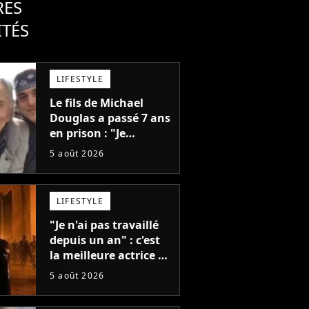
RES
ITÉS
LIFESTYLE
Le fils de Michael
Douglas a passé 7 ans
en prison : "Je
distribuais des joints
5 août 2026
pour mon père"
LIFESTYLE
"Je n'ai pas travaillé
depuis un an" : c'est
la meilleure actrice de
L'Odyssée, mais
5 août 2026
personne ne veut lui
donner de rôle au