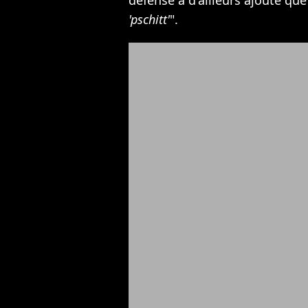
défense a d'ailleurs ajouté que
'pschitt'
".