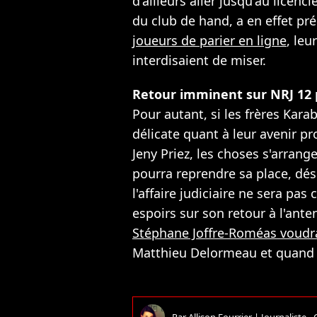
d'ailleurs aller jusqu'au licen
du club de hand, a en effet pré
joueurs de parier en ligne
, leu
interdisaient de miser.
Retour imminent sur NRJ 12 p
Pour autant, si les frères Kara
délicate quant à leur avenir pr
Jeny Priez, les choses s'arrang
pourra reprendre sa place, dé
l'affaire judiciaire ne sera pas
espoirs sur son retour à l'ante
Stéphane Joffre-Roméas voudra
Matthieu Delormeau et quand
Par
Allison Fourrier
|
Journaliste -