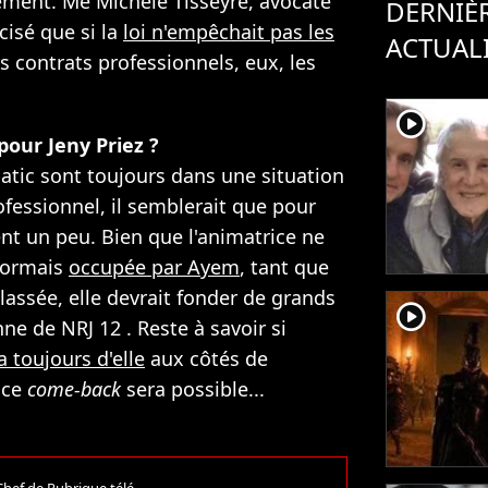
ciement. Me Michèle Tisseyre, avocate
DERNIÈ
cisé que si la
loi n'empêchait pas les
ACTUAL
rs contrats professionnels, eux, les
player2
our Jeny Priez ?
batic sont toujours dans une situation
ofessionnel, il semblerait que pour
ent un peu. Bien que l'animatrice ne
sormais
occupée par Ayem
, tant que
 classée, elle devrait fonder de grands
player2
nne de NRJ 12 . Reste à savoir si
 toujours d'elle
aux côtés de
 ce
come-back
sera possible...
 Chef de Rubrique télé