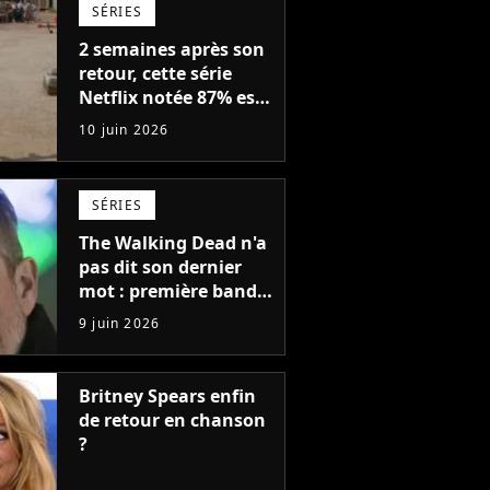
SÉRIES
2 semaines après son
retour, cette série
Netflix notée 87% est
annulée (mais y a
10 juin 2026
quand même une
bonne nouvelle)
SÉRIES
The Walking Dead n'a
pas dit son dernier
mot : première bande-
annonce du prochain
9 juin 2026
chapitre avec un
retour choc
Britney Spears enfin
de retour en chanson
?