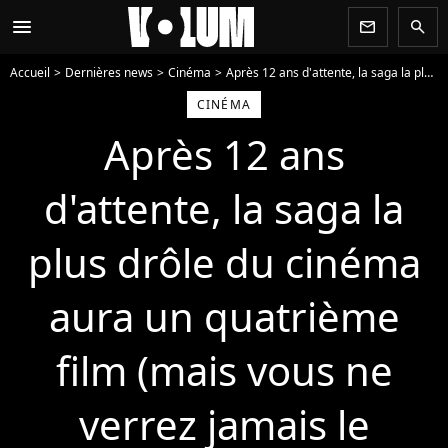
menu
newsletter
search
Accueil
Dernières news
Cinéma
Après 12 ans d'attente, la saga la plus drôle du cinéma aura un quatrième film (mais vous ne verrez jamais le troisième)
CINÉMA
Après 12 ans
d'attente, la saga la
plus drôle du cinéma
aura un quatrième
film (mais vous ne
verrez jamais le