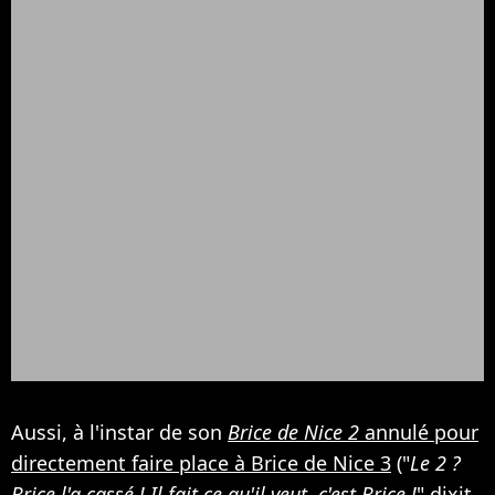
Aussi, à l'instar de son
Brice de Nice 2
annulé pour
directement faire place à Brice de Nice 3
("
Le 2 ?
Brice l'a cassé ! Il fait ce qu'il veut, c'est Brice !
" dixit