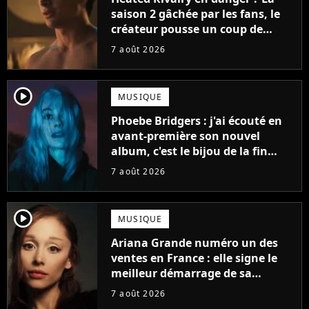
saison 2 gâchée par les fans, le
créateur pousse un coup de
gueule
7 août 2026
player2
MUSIQUE
Phoebe Bridgers : j'ai écouté en
avant-première son nouvel
album, c'est le bijou de la fin
d'été
7 août 2026
player2
MUSIQUE
Ariana Grande numéro un des
ventes en France : elle signe le
meilleur démarrage de sa
carrière avec son album Petal
7 août 2026