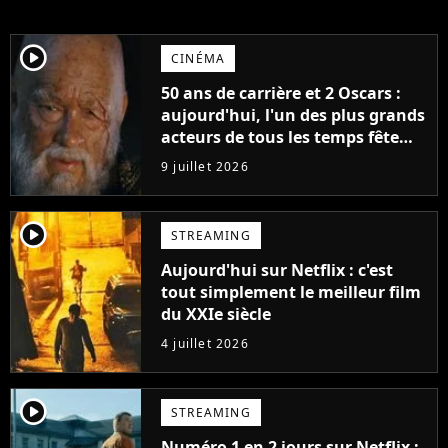
player2
CINÉMA
50 ans de carrière et 2 Oscars :
aujourd'hui, l'un des plus grands
acteurs de tous les temps fête
ses 70 ans
9 juillet 2026
player2
STREAMING
Aujourd'hui sur Netflix : c'est
tout simplement le meilleur film
du XXIe siècle
4 juillet 2026
player2
STREAMING
Numéro 1 en 2 jours sur Netflix :