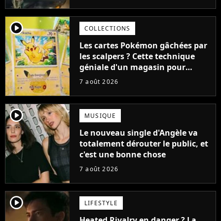
cause de son acteur
player2
COLLECTIONS
Les cartes Pokémon gâchées par
les scalpers ? Cette technique
géniale d'un magasin pour
ruiner les revendeurs
7 août 2026
player2
MUSIQUE
Le nouveau single d'Angèle va
totalement dérouter le public, et
c'est une bonne chose
7 août 2026
player2
LIFESTYLE
Heated Rivalry en danger ? La