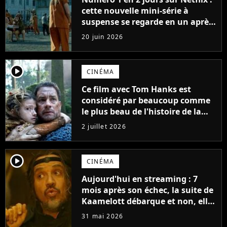
cette nouvelle mini-série à
suspense se regarde en un après-
midi
20 juin 2026
player2
CINÉMA
Ce film avec Tom Hanks est
considéré par beaucoup comme
le plus beau de l'histoire de la
science-fiction
2 juillet 2026
player2
CINÉMA
Aujourd'hui en streaming : 7
mois après son échec, la suite de
Kaamelott débarque et non, elle
n'a pas été censurée
31 mai 2026