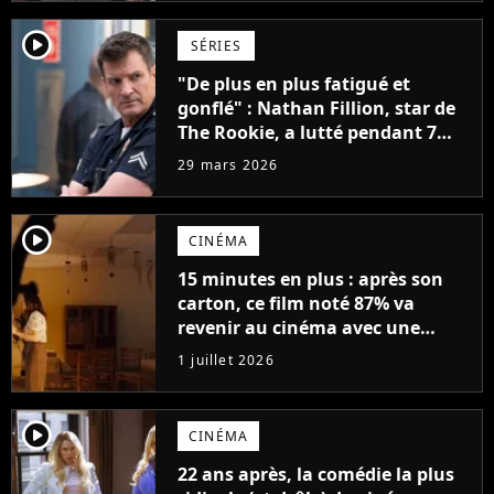
player2
SÉRIES
"De plus en plus fatigué et
gonflé" : Nathan Fillion, star de
The Rookie, a lutté pendant 7
ans avec un rôle qui le détruisait
29 mars 2026
de plus en plus
player2
CINÉMA
15 minutes en plus : après son
carton, ce film noté 87% va
revenir au cinéma avec une
version plus longue
1 juillet 2026
player2
CINÉMA
22 ans après, la comédie la plus