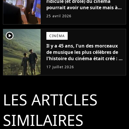
ridicule (et drôle) du cinéma
pourrait avoir une suite mais à
une condition
25 avril 2026
player2
CINÉMA
Il y a 45 ans, l'un des morceaux
de musique les plus célèbres de
l'histoire du cinéma était créé : la
mélodie est aujourd'hui plus
17 juillet 2026
célèbre que le film pour lequel
elle a été composée
LES ARTICLES
SIMILAIRES