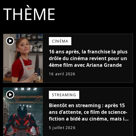
THÈME
player2
CINÉMA
16 ans après, la franchise la plus
drôle du cinéma revient pour un
4ème film avec Ariana Grande
16 avril 2026
player2
STREAMING
Bientôt en streaming : après 15
ans d'attente, ce film de science-
fiction a bidé au cinéma, mais il
pourrait devenir un chef
5 juillet 2026
d'oeuvre