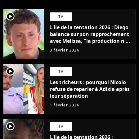
player2
TV
L'île de la tentation 2026 : Diego
balance sur son rapprochement
avec Melissa, "la production n'a
pas voulu vous montrer"
3 février 2026
player2
TV
Les tricheurs : pourquoi Nicolo
refuse de reparler à Adixia après
leur séparation
1 février 2026
player2
TV
L'île de la tentation 2026 :