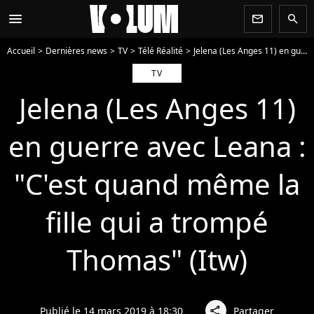
menu
newsletter
search
Accueil
Dernières news
TV
Télé Réalité
Jelena (Les Anges 11) en guerre avec Leana : "C'est quand même la fille qui a trompé Thomas" (Itw)
TV
Jelena (Les Anges 11)
en guerre avec Leana :
"C'est quand même la
fille qui a trompé
Thomas" (Itw)
Publié le 14 mars 2019 à 18:30
Partager
share