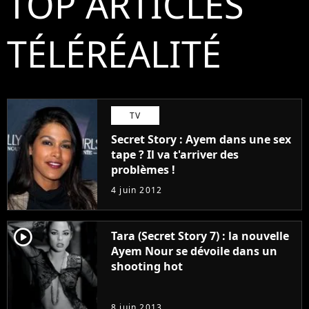
TOP ARTICLES
TÉLÉRÉALITÉ
TV
Secret Story : Ayem dans une sex
tape ? Il va t'arriver des
problèmes !
4 juin 2012
player2
Tara (Secret Story 7) : la nouvelle
Ayem Nour se dévoile dans un
shooting hot
8 juin 2013