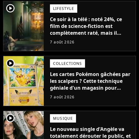
player2
LIFESTYLE
Ce soir à la télé : noté 24%, ce
film de science-fiction est
complètement raté, mais il
aurait pu être encore pire à
7 août 2026
cause de son acteur
player2
COLLECTIONS
Les cartes Pokémon gâchées par
les scalpers ? Cette technique
géniale d'un magasin pour
ruiner les revendeurs
7 août 2026
player2
MUSIQUE
Le nouveau single d'Angèle va
totalement dérouter le public, et