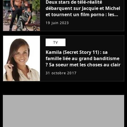
Deux stars de télé-réalité
débarquent sur Jacquie et Michel
et tournent un film porno : les
premières images du tournage
19 juin 2023
(exclu)
TV
Kamila (Secret Story 11) : sa
famille liée au grand banditisme
? Sa soeur met les choses au clair
31 octobre 2017