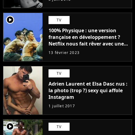
player2
TV
100% Physique : une version
française en développement ?
Netflix nous fait rêver avec une
liste 100% validée
13 février 2023
TV
Adrien Laurent et Elsa Dasc nus :
la photo (trop ?) sexy qui affole
Instagram
1 juillet 2017
player2
TV