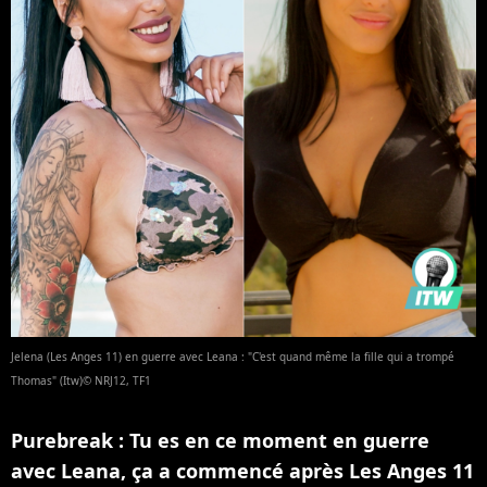
Jelena (Les Anges 11) en guerre avec Leana : "C'est quand même la fille qui a trompé
Thomas" (Itw)© NRJ12, TF1
Purebreak : Tu es en ce moment en guerre
avec Leana, ça a commencé après Les Anges 11