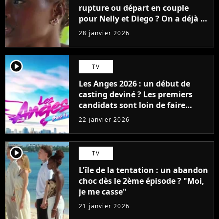
rupture ou départ en couple
pour Nelly et Diego ? On a déjà la
réponse avec une surprise de
28 janvier 2026
dernière minute
player2
TV
Les Anges 2026 : un début de
casting deviné ? Les premiers
candidats sont loin de faire
l'unanimité
22 janvier 2026
player2
TV
L'île de la tentation : un abandon
choc dès le 2ème épisode ? "Moi,
je me casse"
21 janvier 2026