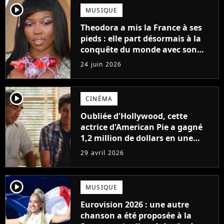
player2
MUSIQUE
Theodora a mis la France à ses
pieds : elle part désormais à la
conquête du monde avec son
premier gros feat international
24 juin 2026
player2
CINÉMA
Oubliée d'Hollywood, cette
actrice d'American Pie a gagné
1,2 million de dollars en une
semaine grâce... à Onlyfans
29 avril 2026
player2
MUSIQUE
Eurovision 2026 : une autre
chanson a été proposée à la