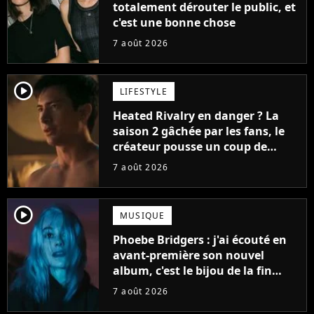
totalement dérouter le public, et
c'est une bonne chose
7 août 2026
player2
LIFESTYLE
Heated Rivalry en danger ? La
saison 2 gâchée par les fans, le
créateur pousse un coup de
gueule
7 août 2026
player2
MUSIQUE
Phoebe Bridgers : j'ai écouté en
avant-première son nouvel
album, c'est le bijou de la fin
d'été
7 août 2026