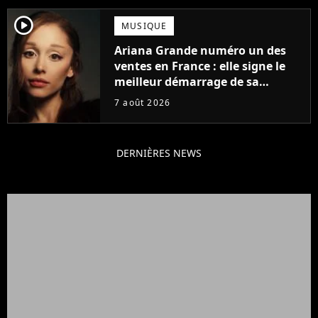
player2
MUSIQUE
Ariana Grande numéro un des
ventes en France : elle signe le
meilleur démarrage de sa
carrière avec son album Petal
7 août 2026
DERNIÈRES NEWS