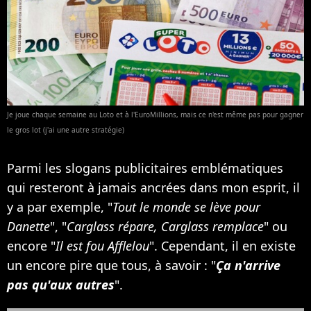
Je joue chaque semaine au Loto et à l'EuroMillions, mais ce n'est même pas pour gagner
le gros lot (j'ai une autre stratégie)
Parmi les slogans publicitaires emblématiques
qui resteront à jamais ancrées dans mon esprit, il
y a par exemple, "
Tout le monde se lève pour
Danette
", "
Carglass répare, Carglass remplace
" ou
encore "
Il est fou Afflelou
". Cependant, il en existe
un encore pire que tous, à savoir : "
Ça n'arrive
pas qu'aux autres
".