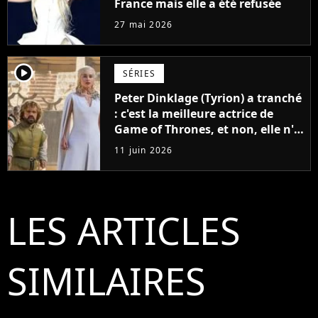
France mais elle a été refusée
27 mai 2026
player2
SÉRIES
Peter Dinklage (Tyrion) a tranché
: c'est la meilleure actrice de
Game of Thrones, et non, elle n'a
pas joué Daenerys
11 juin 2026
LES ARTICLES
SIMILAIRES