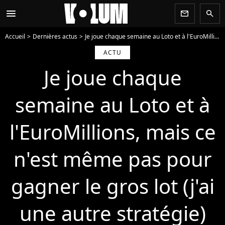
menu
newsletter
search
Accueil
Dernières actus
Je joue chaque semaine au Loto et à l'EuroMillions, mais ce n'est même pas pour gagner le gros lot (j'ai une autre stratégie)
ACTU
Je joue chaque
semaine au Loto et à
l'EuroMillions, mais ce
n'est même pas pour
gagner le gros lot (j'ai
une autre stratégie)