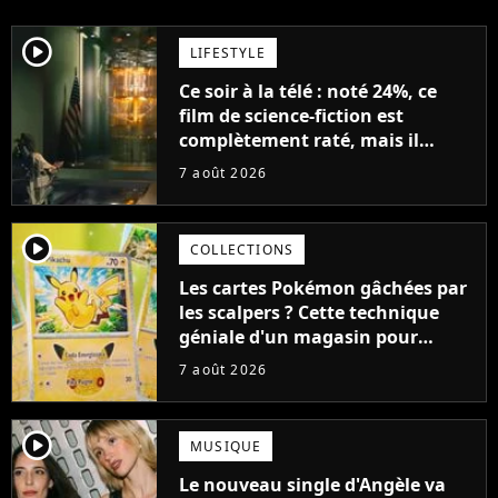
player2
LIFESTYLE
Ce soir à la télé : noté 24%, ce
film de science-fiction est
complètement raté, mais il
aurait pu être encore pire à
7 août 2026
cause de son acteur
player2
COLLECTIONS
Les cartes Pokémon gâchées par
les scalpers ? Cette technique
géniale d'un magasin pour
ruiner les revendeurs
7 août 2026
player2
MUSIQUE
Le nouveau single d'Angèle va