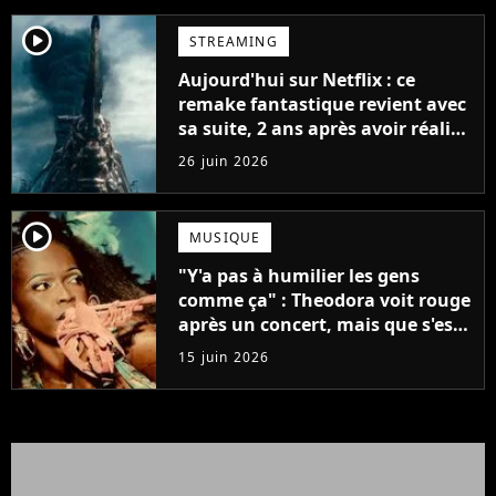
player2
STREAMING
Aujourd'hui sur Netflix : ce
remake fantastique revient avec
sa suite, 2 ans après avoir réalisé
60 millions de vues et régné 6
26 juin 2026
semaines dans le Top 10
player2
MUSIQUE
"Y'a pas à humilier les gens
comme ça" : Theodora voit rouge
après un concert, mais que s'est-
il passé ?
15 juin 2026