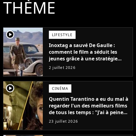
THÈME
player2
LIFESTYLE
Inoxtag a sauvé De Gaulle :
comment le film a séduit les
jeunes grâce à une stratégie
marketing ciblée
2 juillet 2026
player2
CINÉMA
Quentin Tarantino a eu du mal à
regarder l'un des meilleurs films
de tous les temps : "J'ai à peine
réussi à aller jusqu'au générique
23 juillet 2026
de fin"