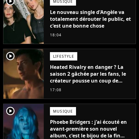
player2
MUSIQUE
Le nouveau single d'Angèle va
totalement dérouter le public, et
c'est une bonne chose
18:04
player2
LIFESTYLE
Heated Rivalry en danger ? La
saison 2 gâchée par les fans, le
créateur pousse un coup de
gueule
17:08
player2
MUSIQUE
Phoebe Bridgers : j'ai écouté en
avant-première son nouvel
album, c'est le bijou de la fin