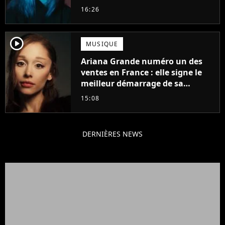
d'été
16:26
player2
MUSIQUE
Ariana Grande numéro un des
ventes en France : elle signe le
meilleur démarrage de sa
carrière avec son album Petal
15:08
DERNIÈRES NEWS