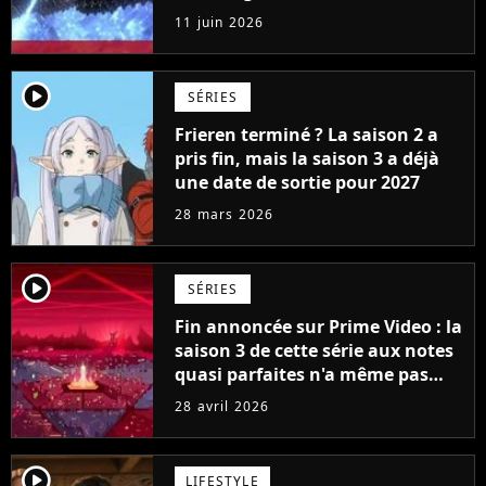
créateurs de Game of Thrones
11 juin 2026
player2
SÉRIES
Frieren terminé ? La saison 2 a
pris fin, mais la saison 3 a déjà
une date de sortie pour 2027
28 mars 2026
player2
SÉRIES
Fin annoncée sur Prime Video : la
saison 3 de cette série aux notes
quasi parfaites n'a même pas
encore été diffusée, mais elle se
28 avril 2026
conclura avec la saison 5
player2
LIFESTYLE