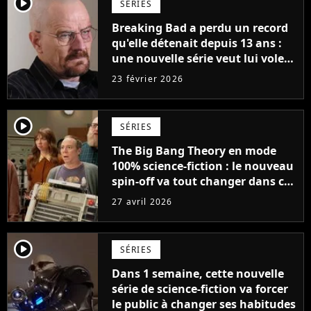
player2
SÉRIES
Breaking Bad a perdu un record
qu'elle détenait depuis 13 ans :
une nouvelle série veut lui voler
le titre de meilleur épisode de
23 février 2026
l'histoire
player2
SÉRIES
The Big Bang Theory en mode
100% science-fiction : le nouveau
spin-off va tout changer dans cet
univers avec des mondes
27 avril 2026
parallèles
player2
SÉRIES
Dans 1 semaine, cette nouvelle
série de science-fiction va forcer
le public à changer ses habitudes