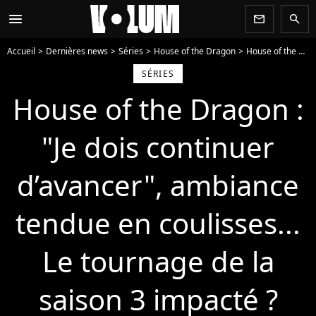
menu
newsletter
search
Accueil
Dernières news
Séries
House of the Dragon
House of the Dragon : "Je dois continuer d’avancer", ambiance tendue en coulisses... Le tournage de la saison 3 impacté ?
SÉRIES
House of the Dragon :
"Je dois continuer
d’avancer", ambiance
tendue en coulisses...
Le tournage de la
saison 3 impacté ?