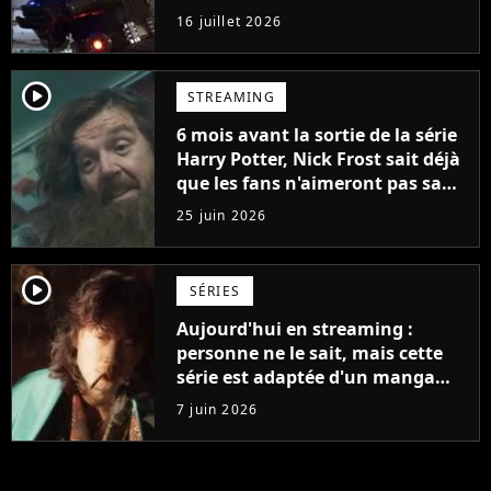
16 juillet 2026
player2
STREAMING
6 mois avant la sortie de la série
Harry Potter, Nick Frost sait déjà
que les fans n'aimeront pas sa
version de Hagrid
25 juin 2026
player2
SÉRIES
Aujourd'hui en streaming :
personne ne le sait, mais cette
série est adaptée d'un manga
culte de 36 tomes
7 juin 2026