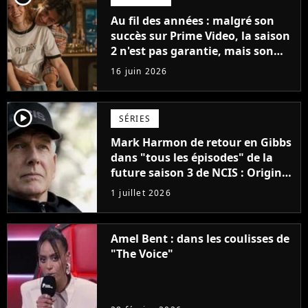
Au fil des années : malgré son
succès sur Prime Video, la saison
2 n'est pas garantie, mais son
créateur est optimiste : "Je vois
16 juin 2026
cinq saisons"
player2
SÉRIES
Mark Harmon de retour en Gibbs
dans "tous les épisodes" de la
future saison 3 de NCIS : Origins,
un gros mystère sera dévoilé
1 juillet 2026
Amel Bent : dans les coulisses de
"The Voice"