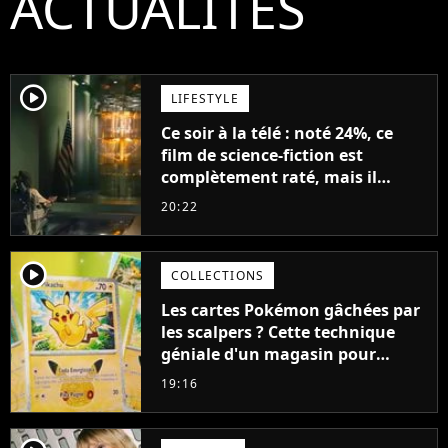
ACTUALITÉS
player2
LIFESTYLE
Ce soir à la télé : noté 24%, ce
film de science-fiction est
complètement raté, mais il
aurait pu être encore pire à
20:22
cause de son acteur
player2
COLLECTIONS
Les cartes Pokémon gâchées par
les scalpers ? Cette technique
géniale d'un magasin pour
ruiner les revendeurs
19:16