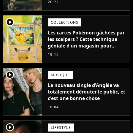
20:22
cause de son acteur
player2
COLLECTIONS
Les cartes Pokémon gâchées par
les scalpers ? Cette technique
géniale d'un magasin pour
ruiner les revendeurs
19:16
player2
MUSIQUE
Le nouveau single d'Angèle va
totalement dérouter le public, et
c'est une bonne chose
18:04
player2
LIFESTYLE