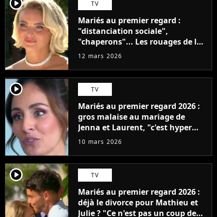
player2
TV
Mariés au premier regard :
"distanciation sociale",
"chaperons"... Les rouages de la
production dévoilés
12 mars 2026
player2
TV
Mariés au premier regard 2026 :
gros malaise au mariage de
Jenna et Laurent, "c'est hyper
gênant"
10 mars 2026
player2
TV
Mariés au premier regard 2026 :
déjà le divorce pour Mathieu et
Julie ? "Ce n'est pas un coup de