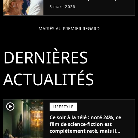
foudre"
3 mars 2026
MARIÉS AU PREMIER REGARD
DERNIÈRES
ACTUALITÉS
player2
LIFESTYLE
Ce soir à la télé : noté 24%, ce
film de science-fiction est
complètement raté, mais il
aurait pu être encore pire à