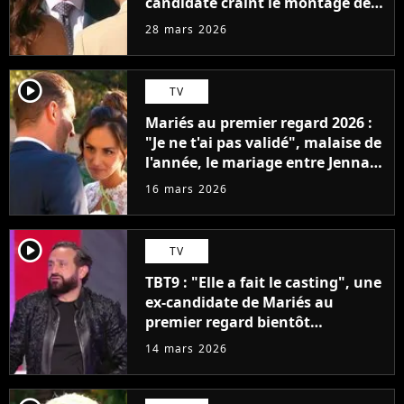
candidate craint le montage des
prochains épisodes
28 mars 2026
player2
TV
Mariés au premier regard 2026 :
"Je ne t'ai pas validé", malaise de
l'année, le mariage entre Jenna
et Laurent tourne à la
16 mars 2026
catastrophe
player2
TV
TBT9 : "Elle a fait le casting", une
ex-candidate de Mariés au
premier regard bientôt
chroniqueuse de Cyril Hanouna ?
14 mars 2026