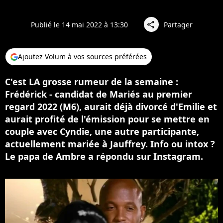
Publié le 14 mai 2022 à 13:30
Partager
share
Ajoutez Volum à vos sources préférées
C'est LA grosse rumeur de la semaine :
Frédérick - candidat de Mariés au premier
regard 2022 (M6), aurait déjà divorcé d'Emilie et
aurait profité de l'émission pour se mettre en
couple avec Cyndie, une autre participante,
actuellement mariée à Jauffrey. Info ou intox ?
Le papa de Ambre a répondu sur Instagram.