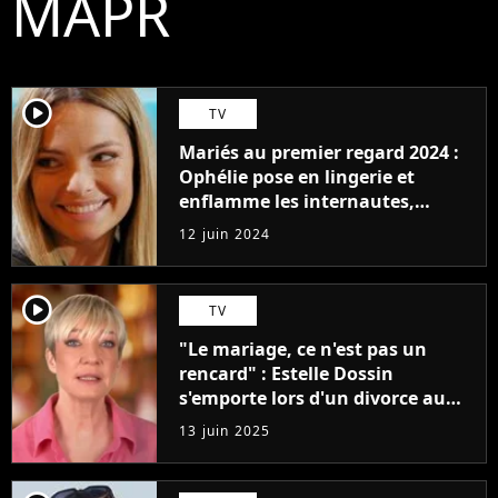
MAPR
player2
TV
Mariés au premier regard 2024 :
Ophélie pose en lingerie et
enflamme les internautes,
"Quelle pure beauté parfaite !"
12 juin 2024
player2
TV
"Le mariage, ce n'est pas un
rencard" : Estelle Dossin
s'emporte lors d'un divorce au
bilan de Mariés au premier
13 juin 2025
regard