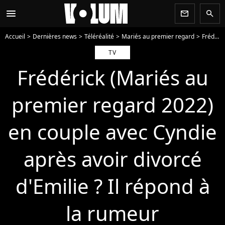
menu
newsletter
search
Accueil
Dernières news
Téléréalité
Mariés au premier regard
Frédérick (Mariés au premier regard 2022) en couple avec Cyndie après avoir divorcé d'Emilie ? Il répond à la rumeur
TV
Frédérick (Mariés au
premier regard 2022)
en couple avec Cyndie
après avoir divorcé
d'Emilie ? Il répond à
la rumeur