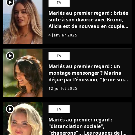
player2
TV
Mariés au premier regard : brisée
suite à son divorce avec Bruno,
Alicia est de nouveau en couple !
Elle officialise avec son nouveau
4 janvier 2025
chéri en photo
player2
TV
Mariés au premier regard : un
montage mensonger ? Marina
déçue par l'émission, "Je me suis
pris une vague de haine"
12 juillet 2025
player2
TV
Mariés au premier regard :
"distanciation sociale",
"chaperons"... Les rouages de la