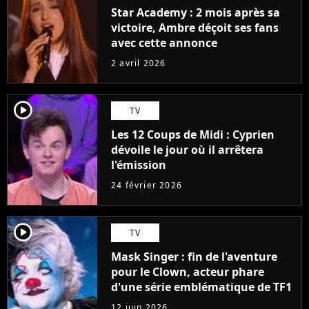
Star Academy : 2 mois après sa
victoire, Ambre déçoit ses fans
avec cette annonce
2 avril 2026
player2
TV
Les 12 Coups de Midi : Cyprien
dévoile le jour où il arrêtera
l'émission
24 février 2026
player2
TV
Mask Singer : fin de l'aventure
pour le Clown, acteur phare
d'une série emblématique de TF1
12 juin 2026