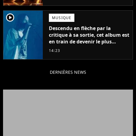
player2
MUSIQUE
Descendu en flèche par la
critique à sa sortie, cet album est
en train de devenir le plus
populaire de son auteur
14:23
DERNIÈRES NEWS