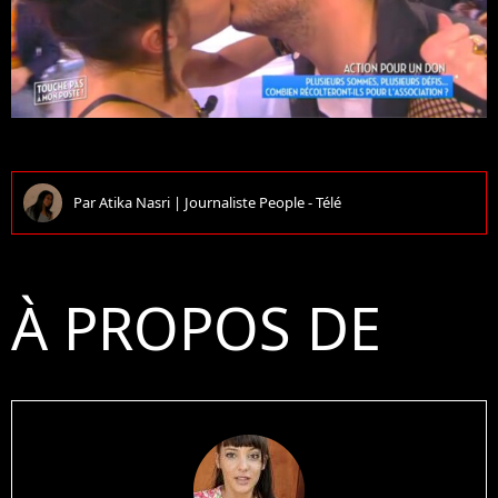
Par
Atika Nasri
|
Journaliste People - Télé
À PROPOS DE