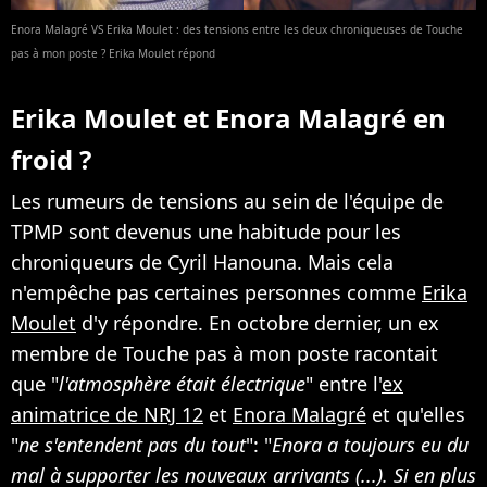
Enora Malagré VS Erika Moulet : des tensions entre les deux chroniqueuses de Touche
pas à mon poste ? Erika Moulet répond
Erika Moulet et Enora Malagré en
froid ?
Les rumeurs de tensions au sein de l'équipe de
TPMP sont devenus une habitude pour les
chroniqueurs de Cyril Hanouna. Mais cela
n'empêche pas certaines personnes comme
Erika
Moulet
d'y répondre. En octobre dernier, un ex
membre de Touche pas à mon poste racontait
que "
l'atmosphère était électrique
" entre l'
ex
animatrice de NRJ 12
et
Enora Malagré
et qu'elles
"
ne s'entendent pas du tout
": "
Enora a toujours eu du
mal à supporter les nouveaux arrivants (...). Si en plus