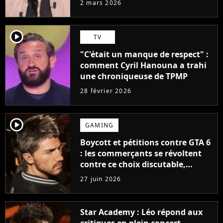
2 mars 2026
player2
TV
"C'était un manque de respect" :
comment Cyril Hanouna a trahi
une chroniqueuse de TPMP
28 février 2026
player2
GAMING
Boycott et pétitions contre GTA 6
: les commerçants se révoltent
contre ce choix discutable,
Rockstar fait déjà volte-face
27 juin 2026
Star Academy : Léo répond aux
critiques en plein concert