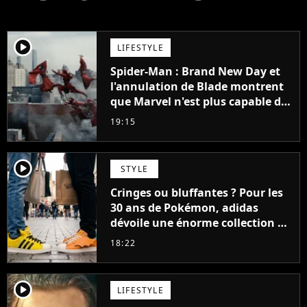
player2
LIFESTYLE
Spider-Man : Brand New Day et
l'annulation de Blade montrent
que Marvel n'est plus capable de
faire quoi que ce soit de simple
19:15
player2
STYLE
Cringes ou bluffantes ? Pour les
30 ans de Pokémon, adidas
dévoile une énorme collection de
sneakers et je ne sais pas quoi en
18:22
penser
player2
LIFESTYLE