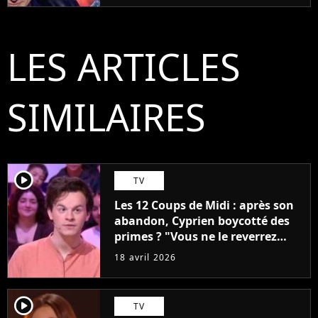
LES ARTICLES
SIMILAIRES
player2
TV
Les 12 Coups de Midi : après son
abandon, Cyprien boycotté des
primes ? "Vous ne le reverrez
plus"
18 avril 2026
player2
TV