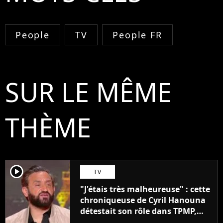
People
TV
People FR
SUR LE MÊME
THÈME
player2
TV
"J'étais très malheureuse" : cette
chroniqueuse de Cyril Hanouna
détestait son rôle dans TPMP,
mais est restée "pour l'argent"