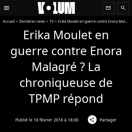
menu
newsletter
search
Accueil
Dernières news
TV
Erika Moulet en guerre contre Enora Malagré ? La chroniqueuse de TPMP répond
Erika Moulet en
guerre contre Enora
Malagré ? La
chroniqueuse de
TPMP répond
Publié le 18 février 2016 à 18:00
Partager
share