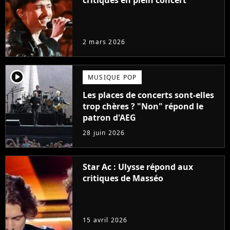
2 mars 2026
player2
MUSIQUE POP
Les places de concerts sont-elles
trop chères ? "Non" répond le
patron d'AEG
28 juin 2026
Star Ac : Ulysse répond aux
critiques de Masséo
15 avril 2026