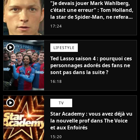
"Je devais jouer Mark Wahlberg,
c'était une erreur" : Tom Holland,
la star de Spider-Man, ne referait
pas ce blockbuster
17:24
player2
LIFESTYLE
Ted Lasso saison 4 : pourquoi ces
personnages adorés des fans ne
sont pas dans la suite ?
16:18
player2
TV
Star Academy : vous avez déjà vu
la nouvelle prof dans The Voice
et aux Enfoirés
15:20