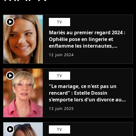
player2
TV
Mariés au premier regard 2024 :
Ophélie pose en lingerie et
enflamme les internautes,
"Quelle pure beauté parfaite !"
12 juin 2024
player2
TV
"Le mariage, ce n'est pas un
rencard" : Estelle Dossin
s'emporte lors d'un divorce au
bilan de Mariés au premier
13 juin 2025
regard
player2
TV