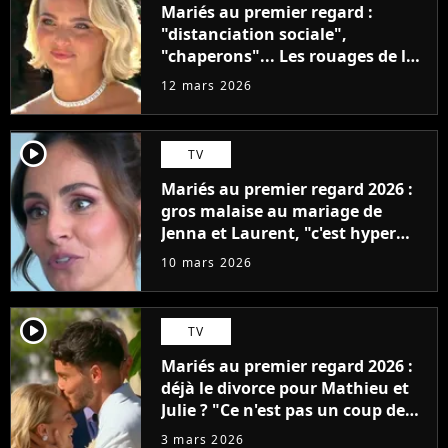
Mariés au premier regard :
"distanciation sociale",
"chaperons"... Les rouages de la
production dévoilés
12 mars 2026
player2
TV
Mariés au premier regard 2026 :
gros malaise au mariage de
Jenna et Laurent, "c'est hyper
gênant"
10 mars 2026
player2
TV
Mariés au premier regard 2026 :
déjà le divorce pour Mathieu et
Julie ? "Ce n'est pas un coup de
foudre"
3 mars 2026