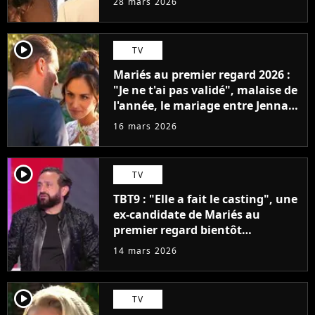
28 mars 2026
player2
TV
Mariés au premier regard 2026 :
"Je ne t'ai pas validé", malaise de
l'année, le mariage entre Jenna
et Laurent tourne à la
16 mars 2026
catastrophe
player2
TV
TBT9 : "Elle a fait le casting", une
ex-candidate de Mariés au
premier regard bientôt
chroniqueuse de Cyril Hanouna ?
14 mars 2026
player2
TV