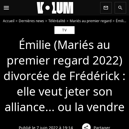
menu
newsletter
search
Accueil
Dernières news
Téléréalité
Mariés au premier regard
Émilie (Mariés au premier regard 2022) divorcée de Frédérick : elle veut jeter son alliance... ou la vendre
TV
Émilie (Mariés au
premier regard 2022)
divorcée de Frédérick :
elle veut jeter son
alliance... ou la vendre
Publié le 7 juin 2022 à 19:14
Partager
share