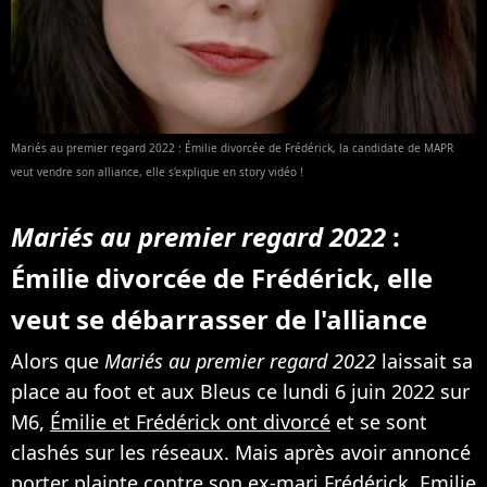
Mariés au premier regard 2022 : Émilie divorcée de Frédérick, la candidate de MAPR
veut vendre son alliance, elle s'explique en story vidéo !
Mariés au premier regard 2022
:
Émilie divorcée de Frédérick, elle
veut se débarrasser de l'alliance
Alors que
Mariés au premier regard 2022
laissait sa
place au foot et aux Bleus ce lundi 6 juin 2022 sur
M6,
Émilie et Frédérick ont divorcé
et se sont
clashés sur les réseaux. Mais après avoir annoncé
porter plainte contre son ex-mari Frédérick
, Emilie