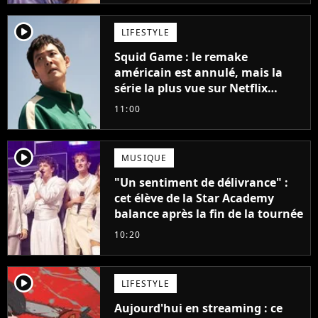
player2
LIFESTYLE
Squid Game : le remake
américain est annulé, mais la
série la plus vue sur Netflix
pourrait avoir une version
11:00
française
player2
MUSIQUE
"Un sentiment de délivrance" :
cet élève de la Star Academy
balance après la fin de la tournée
10:20
player2
LIFESTYLE
Aujourd'hui en streaming : ce