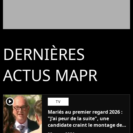
DERNIÈRES
ACTUS MAPR
player2
TV
Mariés au premier regard 2026 :
"J'ai peur de la suite", une
candidate craint le montage des
prochains épisodes