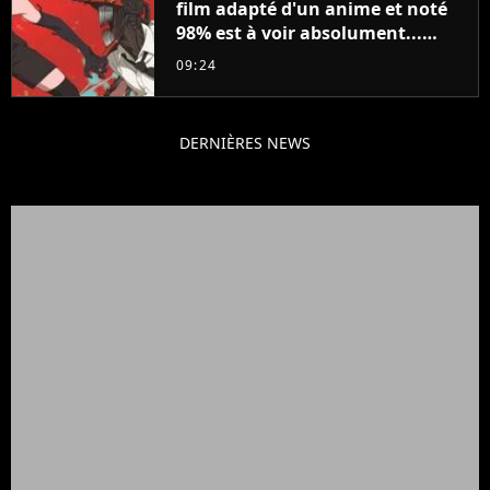
film adapté d'un anime et noté
98% est à voir absolument...
sinon vous ne comprendrez plus
09:24
la série
DERNIÈRES NEWS