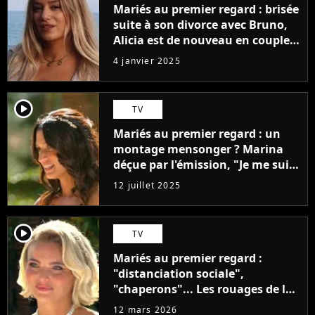
Mariés au premier regard : brisée
suite à son divorce avec Bruno,
Alicia est de nouveau en couple !
Elle officialise avec son nouveau
4 janvier 2025
chéri en photo
player2
TV
Mariés au premier regard : un
montage mensonger ? Marina
déçue par l'émission, "Je me suis
pris une vague de haine"
12 juillet 2025
player2
TV
Mariés au premier regard :
"distanciation sociale",
"chaperons"... Les rouages de la
production dévoilés
12 mars 2026